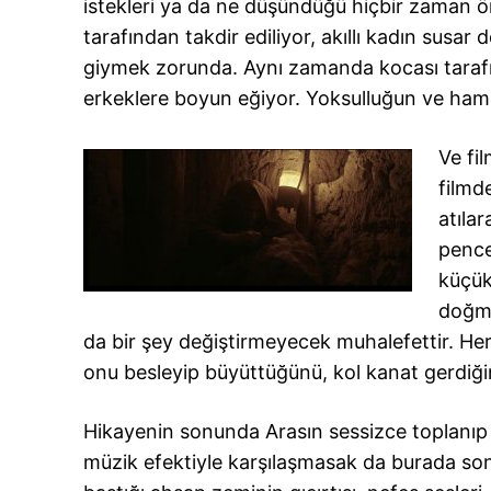
istekleri ya da ne düşündüğü hiçbir zaman 
tarafından takdir ediliyor, akıllı kadın susa
giymek zorunda. Aynı zamanda kocası tarafı
erkeklere boyun eğiyor. Yoksulluğun ve hamile
Ve fi
filmd
atılar
pence
küçük
doğma
da bir şey değiştirmeyecek muhalefettir. He
onu besleyip büyüttüğünü, kol kanat gerdiği
Hikayenin sonunda Arasın sessizce toplanıp 
müzik efektiyle karşılaşmasak da burada son 