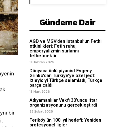
Gündeme Dair
AGD ve MGV’den İstanbul’un Fethi
etkinlikleri: Fetih ruhu,
emperyalizmin surlarını
fethetmektir
11 Haziran 2026
Dünyaca ünlü piyanist Evgeny
kayenin
Grinko’dan Türkiye’ye özel jest:
İzleyiciyi Türkçe selamladı, Türkçe
parça çaldı
mak
13 Mart 2026
Adıyamanlılar Vakfı 30’uncu iftar
organizasyonunu gerçekleştirdi
23 Şubat 2026
ynı bir
Feriköy’ün 100. yıl hedefi: Yeniden
i,
profesyonel ligler