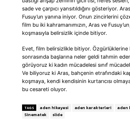
bastığı ahşap zeminin gıcırtısı, nefes sesleri,
sade ve çarpıcı yansıtıldığını gösteriyor. A
Fusuy’un yanına iniyor. Onun zincirlerini çözere
film bu iki kahramanımızın, Aras ve Fusuy’un,
koşmasıyla belirsizlik içinde bitiyor.
Evet, film belirsizlikle bitiyor. Özgürlüklerine
sonrasında başlarına neler geldi tahmin ed
görüyoruz ki kadın mücadelesi sınıf mücadel
Ve biliyoruz ki Aras, bahçenin etrafındaki 
koşmaya, kendi kendisinin kurtarıcısı olmaya
bu cesareti oluyor.
aden hikayesi
aden karakterleri
aden 
TAGS
Sinematek
slide