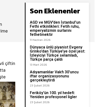
Son Eklenenler
AGD ve MGV’den İstanbul’un
un
Fethi etkinlikleri: Fetih ruhu,
emperyalizmin surlarını
rime
fethetmektir
11 Haziran 2026
Dünyaca ünlü piyanist Evgeny
Grinko’dan Türkiye’ye özel jest:
İzleyiciyi Türkçe selamladı,
Türkçe parça çaldı
i çiftin
13 Mart 2026
tta
Adıyamanlılar Vakfı 30’uncu
iftar organizasyonunu
şte
gerçekleştirdi
23 Şubat 2026
Feriköy’ün 100. yıl hedefi:
Yeniden profesyonel ligler
23 Şubat 2026