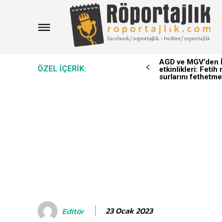
AGD ve MGV’den İ
ÖZEL IÇERIK:
etkinlikleri: Feti
surlarını fethetme
23 Ocak 2023
Editör