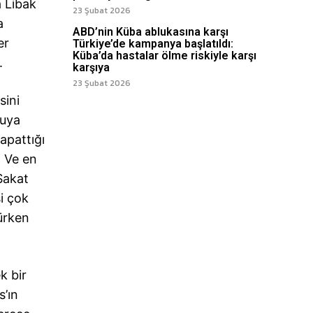
 Libak
23 Şubat 2026
a
ABD’nin Küba ablukasına karşı
er
Türkiye’de kampanya başlatıldı:
Küba’da hastalar ölme riskiyle karşı
.
karşıya
23 Şubat 2026
sini
yuya
apattığı
. Ve en
 Sakat
i çok
ürken
k bir
s’ın