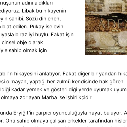
unuşunun adını aldıkları
 ediyoruz. Libak bu hikayenin
eyin sahibi. Sözü dinlenen,
biat edilen. Pukay ise evin
yasla biraz iyi huylu. Fakat işin
 cinsel obje olarak
iyle sahip olmak için
bil’in hikayesini anlatıyor. Fakat diğer bir yandan hi
esi olmayan, yaptığı her zulmü kendisinde hak gören
Verildiği kadar yemek ve gösterildiği yerde uyumak uyu
 olmaya zorlayan Marba ise işbirlikçidir.
unda Eryiğit’in çarpıcı oyunculuğuyla hayat buluyor. A
r. Ona sahip olmaya çalışan erkekler tarafından hisler