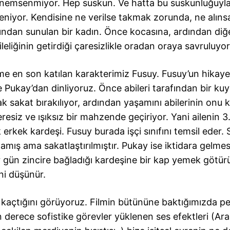
önemsenmiyor. Hep suskun. Ve hatta bu suskunluğuyla
r deniyor. Kendisine ne verilse takmak zorunda, ne alıns
ndan sunulan bir kadın. Önce kocasına, ardından diğ
liğinin getirdiği çaresizlikle oradan oraya savruluyor
lme en son katılan karakterimiz Fusuy. Fusuy’un hikaye
e Pukay’dan dinliyoruz. Önce abileri tarafından bir ku
ak sakat bırakılıyor, ardından yaşamını abilerinin onu k
resiz ve ışıksız bir mahzende geçiriyor. Yani ailenin 3
 erkek kardeşi. Fusuy burada işçi sınıfını temsil eder.
mış ama sakatlaştırılmıştır. Pukay ise iktidara gelmes
r gün zincire bağladığı kardeşine bir kap yemek götür
ni düşünür.
kaçtığını görüyoruz. Filmin bütününe baktığımızda pe
derece sofistike görevler yüklenen ses efektleri (Ara