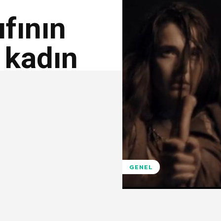
ıfının
n kadın
GENEL