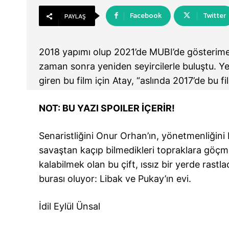
Facebook
Twitter
PAYLAŞ
2018 yapımı olup 2021’de MUBI’de gösterime
zaman sonra yeniden seyircilerle buluştu. Ye
giren bu film için Atay, “aslında 2017’de bu fil
NOT: BU YAZI SPOILER İÇERİR!
Senaristliğini Onur Orhan’ın, yönetmenliğini B
savaştan kaçıp bilmedikleri topraklara göçmel
kalabilmek olan bu çift, ıssız bir yerde rastl
burası oluyor: Libak ve Pukay’ın evi.
İdil Eylül Ünsal