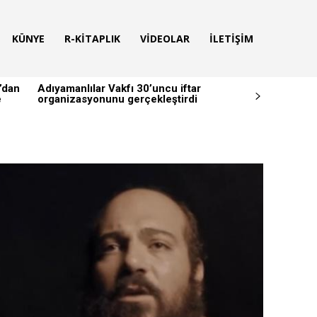
KÜNYE
R-KITAPLIK
VIDEOLAR
İLETIŞIM
’dan
Adıyamanlılar Vakfı 30’uncu iftar
e
organizasyonunu gerçekleştirdi