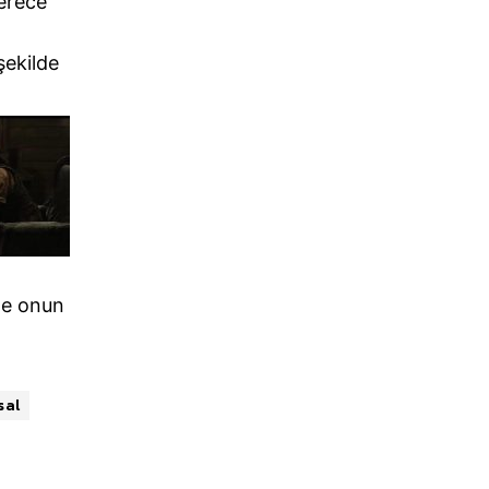
derece
 şekilde
şte onun
sal