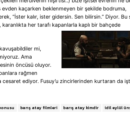
 çekilen merdivenin hışırtısı..) bize işitsel evrenin ne 
ras evden kaçarken beklenmeyen bir şekilde bodruma,
k, “İster kalır, ister gidersin. Sen bilirsin.” Diyor. Bu
 karanlıkta her tarafı kapanlarla kaplı bir bahçede
 kavuşabildiler mi,
emiyoruz. Ama
esinin öncüsü oluyor.
kapanlara rağmen
 cesaret ediyor. Fusuy’u zincirlerinden kurtaran da i
konusu
barış atay filmleri
barış atay kimdir
idil eylül ün