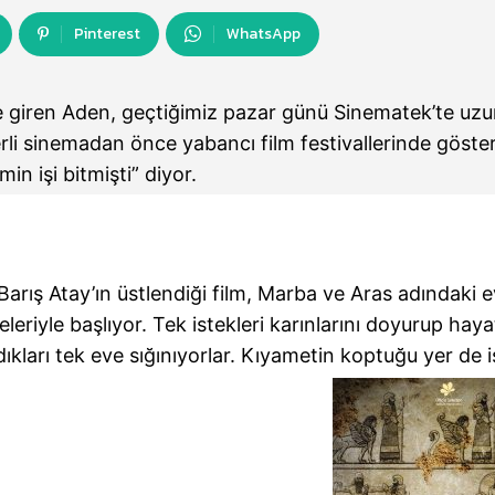
Pinterest
WhatsApp
 giren Aden, geçtiğimiz pazar günü Sinematek’te uz
rli sinemadan önce yabancı film festivallerinde göste
min işi bitmişti” diyor.
arış Atay’ın üstlendiği film, Marba ve Aras adındaki evl
eriyle başlıyor. Tek istekleri karınlarını doyurup haya
adıkları tek eve sığınıyorlar. Kıyametin koptuğu yer de i