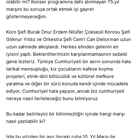
olabilir mi? Konser programına dahi alınmayan 75.yıl
marşını bu soruya ortak etmek içi gayret
göstermeyeceğim.
Koro Şefi Burak Onur Erdem Nilüfer Çoksesli Korosu Şefi
Göknur Yıldız ve Orkestra Şefi Cem’i Can Deliorman uzun
uzun sahnede alkışlandı. Herkes elinden gelenin en
iyisini yaptı. Beklentilerimizin karşılanmamasının sebebi
gene bizleriz. Türkiye Cumhuriyeti bir asrın sonunda hala
tarikat mensupluğu, kız çocuklarını kafese koyma
projeleri, etnik-dini bölücülük ve kültürel mefkure
yaratma ve diğer bir sürü konuda kendi içinde mücadele
ediyor. Cumhuriyet hala yaşıyor, ancak biz cumhuriyeti
nereye nasıl ilerleteceğiz bunu bilmiyoruz.
Bu kadar belirleyici bir bilinmezliğin içinde hangi marşı
nasıl yazılabilir ki?
İşte bu yüzden bir asır önceki ruha 10. Yıl Marşı ile