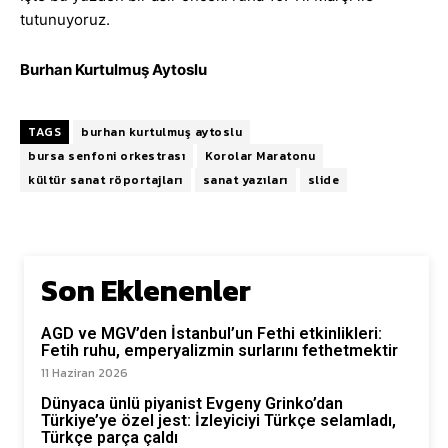
tutunuyoruz.
Burhan Kurtulmuş Aytoslu
TAGS
burhan kurtulmuş aytoslu
bursa senfoni orkestrası
Korolar Maratonu
kültür sanat röportajları
sanat yazıları
slide
Son Eklenenler
AGD ve MGV’den İstanbul’un Fethi etkinlikleri:
Fetih ruhu, emperyalizmin surlarını fethetmektir
11 Haziran 2026
Dünyaca ünlü piyanist Evgeny Grinko’dan
Türkiye’ye özel jest: İzleyiciyi Türkçe selamladı,
Türkçe parça çaldı