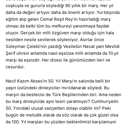
coşkuyla ve gururla söylediği 90 yıllık bir marş. Her yıl
daha da değeri artıyor daha da önemi artıyor. Yurtdışında
eğitim alıp gelen Cemal Reşit Rey’in hazırladığı marş
olması da belki tüm bu mefkureyi yansıtmaya faydalı
oluyor. Gerçek bir milli özgüven marşı olduğu için hala
nesilden nesile sevilerek söyleniyor. Asırlar önce
Süleyman Çelebi’nin yazdığı Vesiletün Necat yani Mevlidi
Şerif uhrevi anlamda nasıl eşsizse milli anlamda da 10.yıl
marşı da eşsizdir. Her dizesi ile günümüzden ileri ve
cesurdur.
Necil Kazım Akses’in 50. Yıl Marşı’nı salonda belli bir
yaşın üstündeki dinleyiciler mırıldanarak söyledi. Bu
marşın da bestecisi de Türk Beşlilerinden biri. Ama neden
bu marş dinleyicide aynı tesiri yaratmıyor? Cumhuriyetin
50. Yılındaki ulusal vaziyetten dolayı olabilir mi? Peki
bugün de melodik olarak da söz olarak da çok güzel olsa
da 100. Yıl marşları bu yüzden beklentimizi karşılamıyor