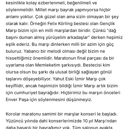
kesinlikle kolay ezberlenmeli, beğenilmeli ve
söylenmelidir. Millet marşı bayrak yapmıyorsa hiçbir
anlamı yoktur. Çok güzel olan ama sizin olmayan bir şey
olarak kalır. Örneğin Felix Körling bestesi olan Gençlik
Marşı bizim için en milli marşlardan biridir. Çünkü “dağ
başını duman almış yürüyelim arkadaşlar” derken hepimiz
eşlik ederiz. Bu marşı dinlerken milli bir azim için güç
buluruz. Yabancı bir melodi olması değil bizim ne
hissettiğimiz önemlidir. Maratonun final parçası da bir
uyarlama olan Memleketim şarkısıydı. Bestecisi kim
olursa olsun bu şarkı da ulusal birliği sağlayan gönül
taşlarını döşeyebiliyor. Yahut Eski İzmir Marşı çok
keyiflidir, ancak hepimizin bildiği İzmir Marşı artık bizim
için cumhuriyet bayrağıdır. Hiçbirimiz bu marşın önceleri
Enver Paşa için söylenmesini düşünmeyiz.
Korolar maratonu samimi bir marşlar konseri le başladı.
Yüzüncü yılında dahi konserlerimizde 10.yıl Marşı’ndan
daha başarılı bir bayrağımız yok. Tüm salonun ayakta