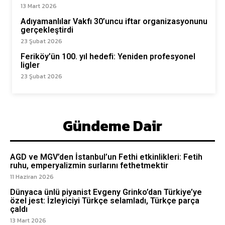
13 Mart 2026
Adıyamanlılar Vakfı 30’uncu iftar organizasyonunu
gerçekleştirdi
23 Şubat 2026
Feriköy’ün 100. yıl hedefi: Yeniden profesyonel
ligler
23 Şubat 2026
Gündeme Dair
AGD ve MGV’den İstanbul’un Fethi etkinlikleri: Fetih
ruhu, emperyalizmin surlarını fethetmektir
11 Haziran 2026
Dünyaca ünlü piyanist Evgeny Grinko’dan Türkiye’ye
özel jest: İzleyiciyi Türkçe selamladı, Türkçe parça
çaldı
13 Mart 2026