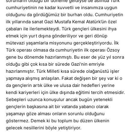
sorunların olduğu bir döneme geldiyse de aslında Türk
cumhuriyetinin ne kadar kuvvetli ve insanımıza uygun
olduğunu da gördüğümüz bir burhan oldu. Cumhuriyetin
ilk yıllarında sanat Gazi Mustafa Kemal Atatürk’ün özel
çabaları ile ilerlemekteydi. Türk gençleri ülkesini ihya
etmek için yurt dışına gönderiliyor ve geri dönüp
mütevazi yaşamlarla misyonunu gerçekleştiriyordu. İlk
Türk operası olmasa da cumhuriyetin ilk operası Özsoy
gene bu dönemde hazırlanmıştı. Bu eser de yüz yıl sonra
olduğu gibi çok kısa bir sürede Gazi’nin emriyle
hazırlanmıştır. Türk Milleti kısa sürede olağanüstü işler
yapmaya alışmış anlaşılan. Fakat değişen bir şey var ki o
da gençlerin artık ülke ve ulusa dair hedefleri yerine
kendi kariyerleri için ülke dışında eğitimi tercih etmesidir.
Sebepleri uzunca konuşulur ancak bugün yetenekli
gençlerin başkasına ait bir vatanda yabancı olarak
yaşamayı göze alması onların sorunlu olduğunu
göstermez. Demek ki bu toplum bu düzen ülkenin
gelecek nesillerini böyle yetiştiriyor.