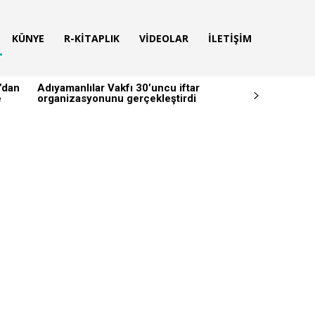
KÜNYE
R-KITAPLIK
VIDEOLAR
İLETIŞIM
’dan
Adıyamanlılar Vakfı 30’uncu iftar
e
organizasyonunu gerçekleştirdi