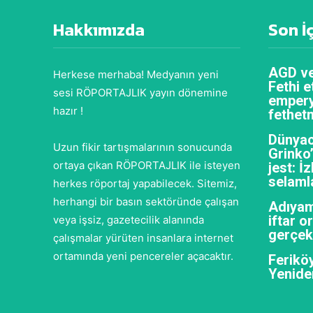
Hakkımızda
Son İ
AGD ve
Herkese merhaba! Medyanın yeni
Fethi e
sesi RÖPORTAJLIK yayın dönemine
empery
hazır !
fethet
Dünyac
Uzun fikir tartışmalarının sonucunda
Grinko
ortaya çıkan RÖPORTAJLIK ile isteyen
jest: İ
selaml
herkes röportaj yapabilecek. Sitemiz,
herhangi bir basın sektöründe çalışan
Adıyam
iftar 
veya işsiz, gazetecilik alanında
gerçekl
çalışmalar yürüten insanlara internet
ortamında yeni pencereler açacaktır.
Feriköy
Yenide