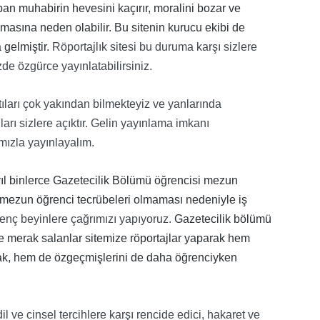
pan muhabirin hevesini kaçırır, moralini bozar ve
lmasına neden olabilir. Bu sitenin kurucu ekibi de
 gelmiştir.
Röportajlık sitesi bu duruma karşı sizlere
zde özgürce yayınlatabilirsiniz.
ntıları çok yakından bilmekteyiz ve yanlarında
arı sizlere açıktır. Gelin yayınlama imkanı
ımızla yayınlayalım.
 yıl binlerce Gazetecilik Bölümü öğrencisi mezun
i mezun öğrenci tecrübeleri olmaması nedeniyle iş
enç beyinlere çağrımızı yapıyoruz.
Gazetecilik bölümü
ğe merak salanlar sitemize röportajlar yaparak hem
acak, hem de özgeçmişlerini de daha öğrenciyken
 dil ve cinsel tercihlere karşı rencide edici, hakaret ve