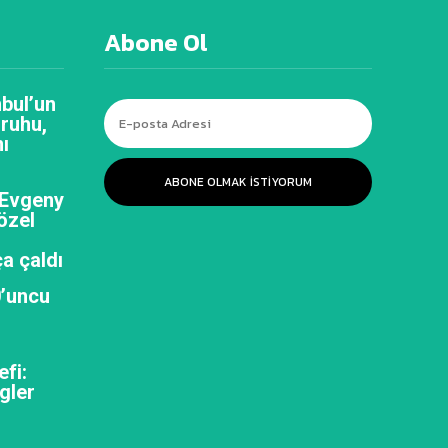
Abone Ol
bul’un
 ruhu,
ı
ABONE OLMAK ISTIYORUM
 Evgeny
özel
a çaldı
0’uncu
efi:
gler