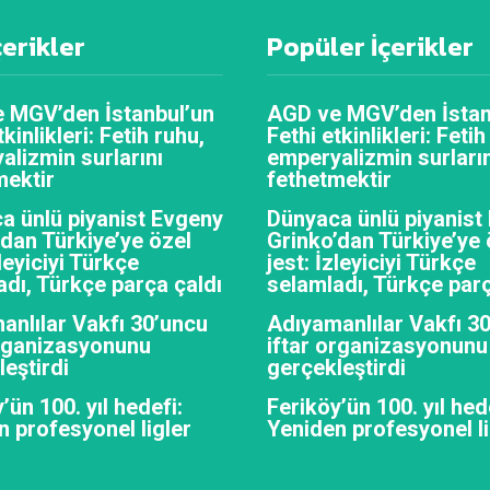
çerikler
Popüler İçerikler
 MGV’den İstanbul’un
AGD ve MGV’den İstan
tkinlikleri: Fetih ruhu,
Fethi etkinlikleri: Fetih
alizmin surlarını
emperyalizmin surların
mektir
fethetmektir
a ünlü piyanist Evgeny
Dünyaca ünlü piyanist
’dan Türkiye’ye özel
Grinko’dan Türkiye’ye 
zleyiciyi Türkçe
jest: İzleyiciyi Türkçe
adı, Türkçe parça çaldı
selamladı, Türkçe parç
anlılar Vakfı 30’uncu
Adıyamanlılar Vakfı 3
organizasyonunu
iftar organizasyonunu
eştirdi
gerçekleştirdi
’ün 100. yıl hedefi:
Feriköy’ün 100. yıl hed
n profesyonel ligler
Yeniden profesyonel li