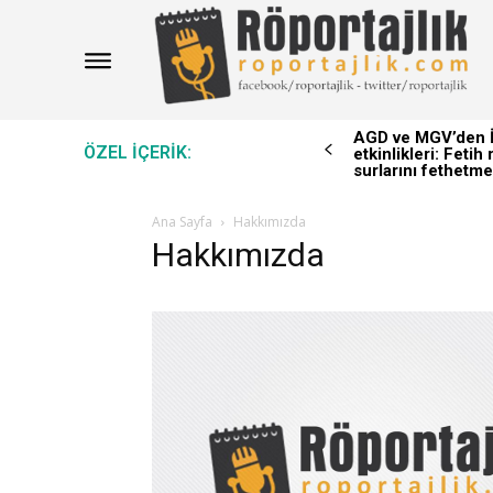
AGD ve MGV’den İ
ÖZEL IÇERIK:
etkinlikleri: Feti
surlarını fethetme
Ana Sayfa
Hakkımızda
Hakkımızda