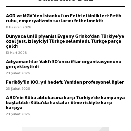
AGD ve MGV’den İstanbul’un Fethi etkinlikleri: Fetih
ruhu, emperyalizmin surlarını fethetmektir
11 Haziran 2026
Dünyaca ünlü piyanist Evgeny Grinko’dan Türkiye’ye
özel jest: İzleyiciyi Türkçe selamladı, Türkçe parça
çaldı
13 Mart 2026
Adıyamanlılar Vakfı 30’uncu iftar organizasyonunu
gerçekleştirdi
23 Şubat 2026
Feriköy’ün 100. yıl hedefi: Yeniden profesyonel ligler
23 Şubat 2026
ABD’nin Küba ablukasına karşı Türkiye’de kampanya
başlatıldı: Küba’da hastalar ölme riskiyle karşı
karşıya
23 Şubat 2026