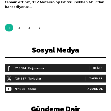
tahmin ettiniz, NTV Meteoroloji Editörü Gökhan Abur’dan
bahsediyoruz....
1
2
3
Sosyal Medya
255,324
Beğenenler
BEĞEN
128,657
Takipçiler
TAKIP ET
97,058
Abone
ABONE OL
Gündeme Dair