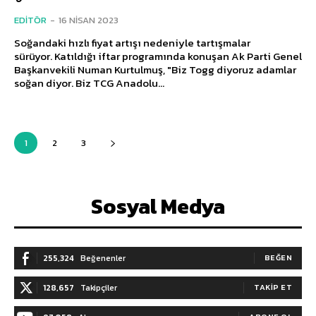
EDITÖR
-
16 NISAN 2023
Soğandaki hızlı fiyat artışı nedeniyle tartışmalar
sürüyor. Katıldığı iftar programında konuşan Ak Parti Genel
Başkanvekili Numan Kurtulmuş, "Biz Togg diyoruz adamlar
soğan diyor. Biz TCG Anadolu...
1
2
3
Sosyal Medya
255,324
Beğenenler
BEĞEN
128,657
Takipçiler
TAKIP ET