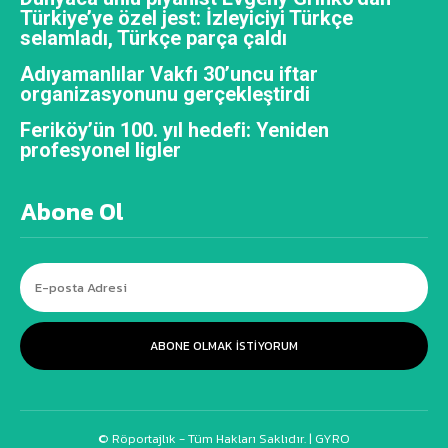
Türkiye’ye özel jest: İzleyiciyi Türkçe
selamladı, Türkçe parça çaldı
Adıyamanlılar Vakfı 30’uncu iftar
organizasyonunu gerçekleştirdi
Feriköy’ün 100. yıl hedefi: Yeniden
profesyonel ligler
Abone Ol
ABONE OLMAK ISTIYORUM
© Röportajlık - Tüm Hakları Saklıdır. |
GYRO