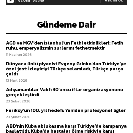
97,058
Abone
ABONE OL
Gündeme Dair
AGD ve MGV’den İstanbul’un Fethi etkinlikleri: Fetih
ruhu, emperyalizmin surlarını fethetmektir
11 Haziran 2026
Dünyaca ünlü piyanist Evgeny Grinko’dan Türkiye’ye
özel jest: İzleyiciyi Türkçe selamladı, Türkçe parça
çaldı
13 Mart 2026
Adıyamanlılar Vakfı 30’uncu iftar organizasyonunu
gerçekleştirdi
23 Şubat 2026
Feriköy’ün 100. yıl hedefi: Yeniden profesyonel ligler
23 Şubat 2026
ABD’nin Küba ablukasına karşı Türkiye’de kampanya
başlatıldı: Küba’da hastalar ölme riskiyle karşı