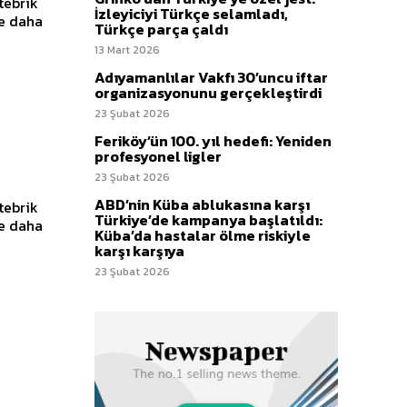
tebrik
İzleyiciyi Türkçe selamladı,
Türkçe parça çaldı
13 Mart 2026
Adıyamanlılar Vakfı 30’uncu iftar
organizasyonunu gerçekleştirdi
23 Şubat 2026
Feriköy’ün 100. yıl hedefi: Yeniden
profesyonel ligler
23 Şubat 2026
ABD’nin Küba ablukasına karşı
tebrik
Türkiye’de kampanya başlatıldı:
Küba’da hastalar ölme riskiyle
karşı karşıya
23 Şubat 2026