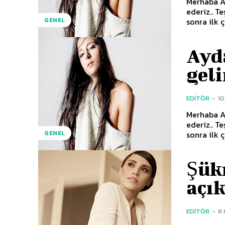
Merhaba Ay
ederiz.. Teşekkür ederim. Yarışma’dan sonra bir sessizliğe büründünüz ve daha
sonra ilk 
GENEL
Ayda
geli
EDITÖR
-
10
Merhaba Ay
ederiz.. Teşekkür ederim. Yarışma’dan sonra bir sessizliğe büründünüz ve daha
sonra ilk 
GENEL
Şük
açı
EDITÖR
-
8 