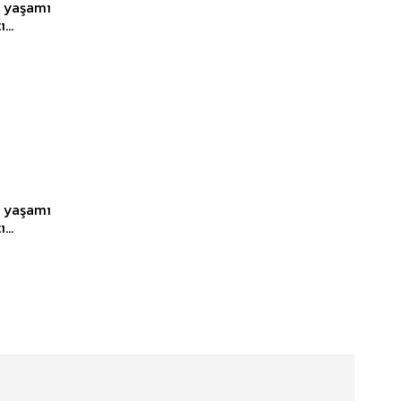
k yaşamı
...
k yaşamı
...