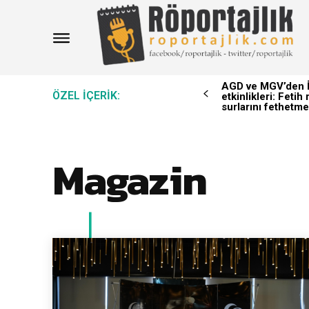
AGD ve MGV’den İ
ÖZEL IÇERIK:
etkinlikleri: Feti
surlarını fethetme
Magazin