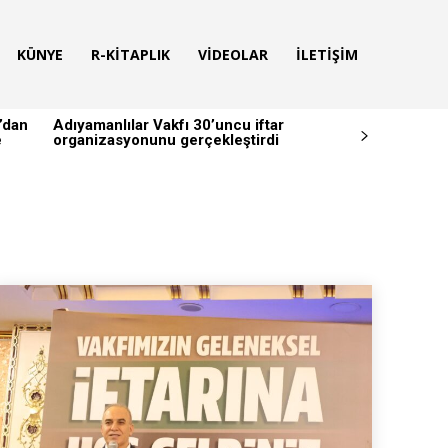
KÜNYE
R-KITAPLIK
VIDEOLAR
İLETIŞIM
’dan
Adıyamanlılar Vakfı 30’uncu iftar
e
organizasyonunu gerçekleştirdi