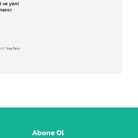
i ve yeni
n 1. Sayfası
Abone Ol