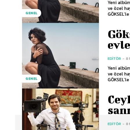
Yeni albüm
ve özel ha
GÖKSEL’le 
GENEL
Gök
evl
EDITÖR
-
8 
Yeni albüm
ve özel ha
GÖKSEL’le 
GENEL
Cey
san
EDITÖR
-
8 