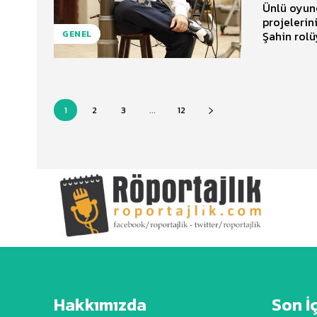
Ünlü oyunc
projelerini HT MAGAZİN’
Şahin rolü
GENEL
1
2
3
...
12
Hakkımızda
Son İ