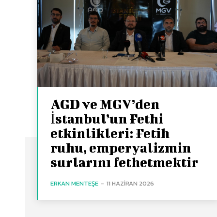
AGD ve MGV’den
İstanbul’un Fethi
etkinlikleri: Fetih
ruhu, emperyalizmin
surlarını fethetmektir
ERKAN MENTEŞE
-
11 HAZIRAN 2026