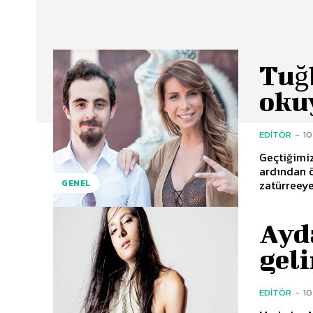
Tuğ
oku
EDITÖR
-
1
Geçtiğimiz
ardından 
zatürreeye
GENEL
Ayda
geli
EDITÖR
-
10