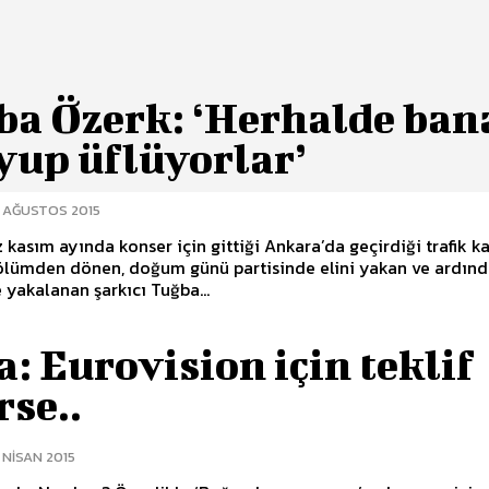
ba Özerk: ‘Herhalde ban
yup üflüyorlar’
0 AĞUSTOS 2015
 kasım ayında konser için gittiği Ankara’da geçirdiği trafik k
ölümden dönen, doğum günü partisinde elini yakan ve ardın
 yakalanan şarkıcı Tuğba...
: Eurovision için teklif
rse..
 NISAN 2015