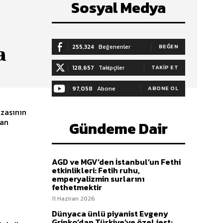
Sosyal Medya
255,324
Beğenenler
BEĞEN
a
128,657
Takipçiler
TAKIP ET
97,058
Abone
ABONE OL
azasının
dan
Gündeme Dair
AGD ve MGV’den İstanbul’un Fethi
etkinlikleri: Fetih ruhu,
emperyalizmin surlarını
fethetmektir
11 Haziran 2026
Dünyaca ünlü piyanist Evgeny
Grinko’dan Türkiye’ye özel jest: