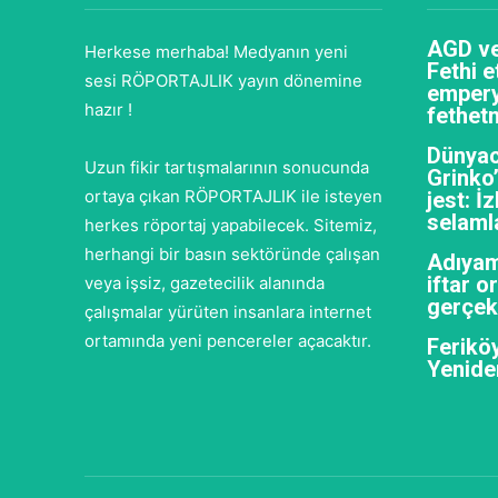
AGD ve
Herkese merhaba! Medyanın yeni
Fethi e
sesi RÖPORTAJLIK yayın dönemine
empery
hazır !
fethet
Dünyac
Uzun fikir tartışmalarının sonucunda
Grinko
ortaya çıkan RÖPORTAJLIK ile isteyen
jest: İ
selaml
herkes röportaj yapabilecek. Sitemiz,
herhangi bir basın sektöründe çalışan
Adıyam
iftar 
veya işsiz, gazetecilik alanında
gerçekl
çalışmalar yürüten insanlara internet
ortamında yeni pencereler açacaktır.
Feriköy
Yenide