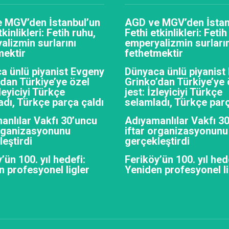
 MGV’den İstanbul’un
AGD ve MGV’den İstan
tkinlikleri: Fetih ruhu,
Fethi etkinlikleri: Fetih
alizmin surlarını
emperyalizmin surların
mektir
fethetmektir
a ünlü piyanist Evgeny
Dünyaca ünlü piyanist
’dan Türkiye’ye özel
Grinko’dan Türkiye’ye 
zleyiciyi Türkçe
jest: İzleyiciyi Türkçe
adı, Türkçe parça çaldı
selamladı, Türkçe parç
anlılar Vakfı 30’uncu
Adıyamanlılar Vakfı 3
organizasyonunu
iftar organizasyonunu
eştirdi
gerçekleştirdi
’ün 100. yıl hedefi:
Feriköy’ün 100. yıl hed
n profesyonel ligler
Yeniden profesyonel li