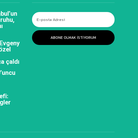
bul’un
 ruhu,
ı
ABONE OLMAK ISTIYORUM
 Evgeny
özel
a çaldı
0’uncu
efi:
gler