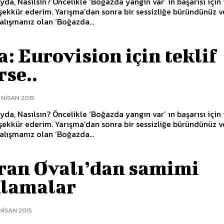
da, Nasılsın? Öncelikle ‘Boğazda yangın var’ ın başarısı için 
çalışmanız olan ‘Boğazda...
: Eurovision için teklif
rse..
 NISAN 2015
da, Nasılsın? Öncelikle ‘Boğazda yangın var’ ın başarısı için 
çalışmanız olan ‘Boğazda...
ran Ovalı’dan samimi
klamalar
NISAN 2015