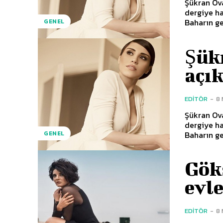
Şükran Ova
dergiye hakkında 
Baharın ge
GENEL
Şük
açı
EDITÖR
-
8 
Şükran Ova
dergiye hakkında 
Baharın ge
GENEL
Gök
evl
EDITÖR
-
8 