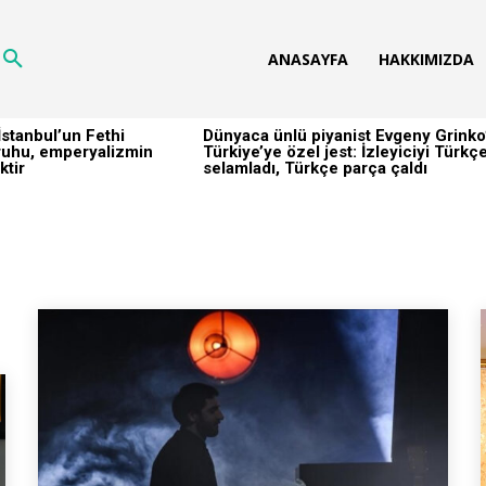
ANASAYFA
HAKKIMIZDA
stanbul’un Fethi
Dünyaca ünlü piyanist Evgeny Grinko
h ruhu, emperyalizmin
Türkiye’ye özel jest: İzleyiciyi Türkç
ktir
selamladı, Türkçe parça çaldı