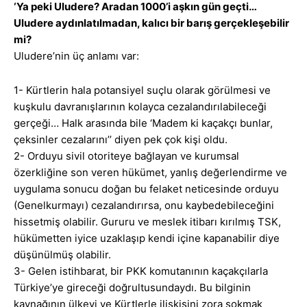
‘Ya peki Uludere? Aradan 1000’i aşkın gün geçti…
Uludere aydınlatılmadan, kalıcı bir barış gerçekleşebilir
mi?
Uludere’nin üç anlamı var:
1- Kürtlerin hala potansiyel suçlu olarak görülmesi ve
kuşkulu davranışlarının kolayca cezalandırılabileceği
gerçeği… Halk arasında bile ‘Madem ki kaçakçı bunlar,
çeksinler cezalarını’’ diyen pek çok kişi oldu.
2- Orduyu sivil otoriteye bağlayan ve kurumsal
özerkliğine son veren hükümet, yanlış değerlendirme ve
uygulama sonucu doğan bu felaket neticesinde orduyu
(Genelkurmayı) cezalandırırsa, onu kaybedebileceğini
hissetmiş olabilir. Gururu ve meslek itibarı kırılmış TSK,
hükümetten iyice uzaklaşıp kendi içine kapanabilir diye
düşünülmüş olabilir.
3- Gelen istihbarat, bir PKK komutanının kaçakçılarla
Türkiye’ye gireceği doğrultusundaydı. Bu bilginin
kaynağının ülkeyi ve Kürtlerle ilişkisini zora sokmak