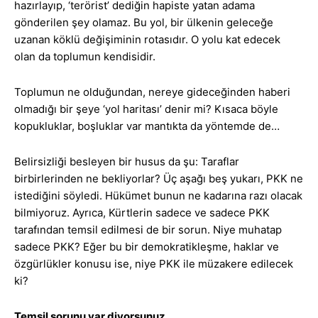
hazırlayıp, ‘terörist’ dediğin hapiste yatan adama
gönderilen şey olamaz. Bu yol, bir ülkenin geleceğe
uzanan köklü değişiminin rotasıdır. O yolu kat edecek
olan da toplumun kendisidir.
Toplumun ne olduğundan, nereye gideceğinden haberi
olmadığı bir şeye ‘yol haritası’ denir mi? Kısaca böyle
kopukluklar, boşluklar var mantıkta da yöntemde de…
Belirsizliği besleyen bir husus da şu: Taraflar
birbirlerinden ne bekliyorlar? Üç aşağı beş yukarı, PKK ne
istediğini söyledi. Hükümet bunun ne kadarına razı olacak
bilmiyoruz. Ayrıca, Kürtlerin sadece ve sadece PKK
tarafından temsil edilmesi de bir sorun. Niye muhatap
sadece PKK? Eğer bu bir demokratikleşme, haklar ve
özgürlükler konusu ise, niye PKK ile müzakere edilecek
ki?
Temsil sorunu var diyorsunuz…