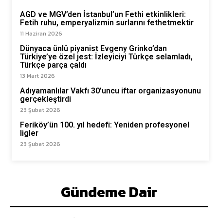
AGD ve MGV’den İstanbul’un Fethi etkinlikleri:
Fetih ruhu, emperyalizmin surlarını fethetmektir
11 Haziran 2026
Dünyaca ünlü piyanist Evgeny Grinko’dan
Türkiye’ye özel jest: İzleyiciyi Türkçe selamladı,
Türkçe parça çaldı
13 Mart 2026
Adıyamanlılar Vakfı 30’uncu iftar organizasyonunu
gerçekleştirdi
23 Şubat 2026
Feriköy’ün 100. yıl hedefi: Yeniden profesyonel
ligler
23 Şubat 2026
Gündeme Dair