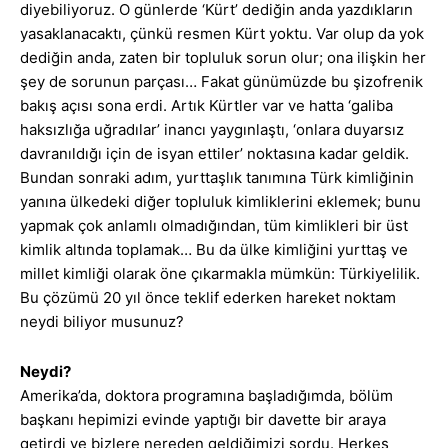
diyebiliyoruz. O günlerde ‘Kürt’ dediğin anda yazdıkların
yasaklanacaktı, çünkü resmen Kürt yoktu. Var olup da yok
dediğin anda, zaten bir topluluk sorun olur; ona ilişkin her
şey de sorunun parçası… Fakat günümüzde bu şizofrenik
bakış açısı sona erdi. Artık Kürtler var ve hatta ‘galiba
haksızlığa uğradılar’ inancı yaygınlaştı, ‘onlara duyarsız
davranıldığı için de isyan ettiler’ noktasına kadar geldik.
Bundan sonraki adım, yurttaşlık tanımına Türk kimliğinin
yanına ülkedeki diğer topluluk kimliklerini eklemek; bunu
yapmak çok anlamlı olmadığından, tüm kimlikleri bir üst
kimlik altında toplamak… Bu da ülke kimliğini yurttaş ve
millet kimliği olarak öne çıkarmakla mümkün: Türkiyelilik.
Bu çözümü 20 yıl önce teklif ederken hareket noktam
neydi biliyor musunuz?
Neydi?
Amerika’da, doktora programına başladığımda, bölüm
başkanı hepimizi evinde yaptığı bir davette bir araya
getirdi ve bizlere nereden geldiğimizi sordu. Herkes