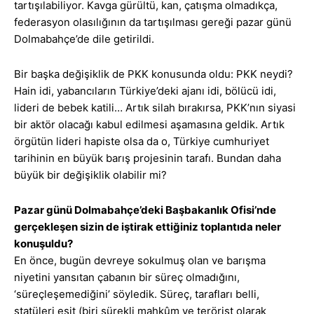
tartışılabiliyor. Kavga gürültü, kan, çatışma olmadıkça,
federasyon olasılığının da tartışılması gereği pazar günü
Dolmabahçe’de dile getirildi.
Bir başka değişiklik de PKK konusunda oldu: PKK neydi?
Hain idi, yabancıların Türkiye’deki ajanı idi, bölücü idi,
lideri de bebek katili… Artık silah bırakırsa, PKK’nın siyasi
bir aktör olacağı kabul edilmesi aşamasına geldik. Artık
örgütün lideri hapiste olsa da o, Türkiye cumhuriyet
tarihinin en büyük barış projesinin tarafı. Bundan daha
büyük bir değişiklik olabilir mi?
Pazar günü Dolmabahçe’deki Başbakanlık Ofisi’nde
gerçekleşen sizin de iştirak ettiğiniz toplantıda neler
konuşuldu?
En önce, bugün devreye sokulmuş olan ve barışma
niyetini yansıtan çabanın bir süreç olmadığını,
‘süreçleşemediğini’ söyledik. Süreç, tarafları belli,
statüleri eşit (biri sürekli mahkûm ve terörist olarak