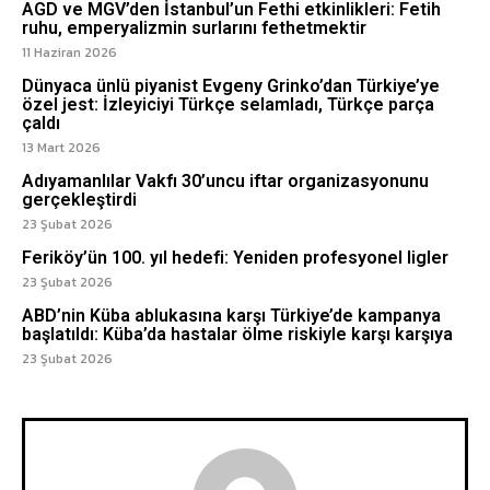
AGD ve MGV’den İstanbul’un Fethi etkinlikleri: Fetih
ruhu, emperyalizmin surlarını fethetmektir
11 Haziran 2026
Dünyaca ünlü piyanist Evgeny Grinko’dan Türkiye’ye
özel jest: İzleyiciyi Türkçe selamladı, Türkçe parça
çaldı
13 Mart 2026
Adıyamanlılar Vakfı 30’uncu iftar organizasyonunu
gerçekleştirdi
23 Şubat 2026
Feriköy’ün 100. yıl hedefi: Yeniden profesyonel ligler
23 Şubat 2026
ABD’nin Küba ablukasına karşı Türkiye’de kampanya
başlatıldı: Küba’da hastalar ölme riskiyle karşı karşıya
23 Şubat 2026