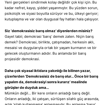
Yeni gerçekleri sindirmek kolay değildir çok kişi için. Bu
kadar nefret, kayıp, şiddet yaşanmıştır. Bu yüzden sorun,
psikolojik ve siyasi boyutta sürüyor ve bu, ülkeyi geriyor;
kutuplaşma ve var olan duygusal fay hatları hala çalışıyor.
Siz ‘demokrasisiz barış olmaz’ diyenlerden misiniz?
Gayet tabii; demokrasi ‘barış’ demek zaten. Niçin barış
demek? Demokrasi, birlikte, çatışmadan, herkesin aklı,
mesaisi ve duygularıyla ortak bir yaşam kurmanın ve bir
gelecek oluşturmanın adıdır. Bu anlamda bir barış
projesidir demokrasi.
Daha çok siyasal iktidara yakınlığı ile bilinen yazar,
çizerlerden ‘Demokrasisiz de barış olur… Önce bir barış
yapalım da, demokrasiyi sonra kurarız’ mealinde
görüşler de duyduk ama…
Mümkün değil… Bir kere onların anladığı barış değil.
Onların anladığı, iki çatışan, sürtüşen silahlı güç arasında,
artık ‘silah kullanmama’ anlaşmasıdır. Bu anlaşma ‘barış’