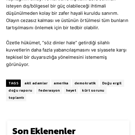
isteyen dış/bölgesel bir güç olabileceği ihtimali
düşünülmeden kolay bir zafer hayali kuruldu sanırım.
Olayın cezasız kalması ve üstünün örtülmesi tüm bunların
tartışılmasını önlemek için bir tedbir olabilir.
Özetle hükümet, “söz dinler hale” getirdiği silahlı
kuvvetlerin daha fazla yabancılaşmasını ve siyasete karşı
tepkisel bir duyarsızlığa yönelmesini istememiş
görünüyor.
TAGS
akil adamlar
amerika
demokratik
Doğu ergil
doğu raporu
federasyon
heyet
kürt sorunu
toplantı
Son Eklenenler