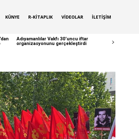
KÜNYE
R-KITAPLIK
VIDEOLAR
İLETIŞIM
’dan
Adıyamanlılar Vakfı 30’uncu iftar
e
organizasyonunu gerçekleştirdi