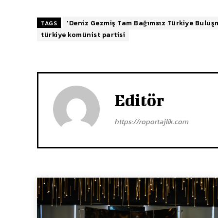
'Deniz Gezmiş Tam Bağımsız Türkiye Buluş
TAGS
türkiye komünist partisi
Editör
https://roportajlik.com