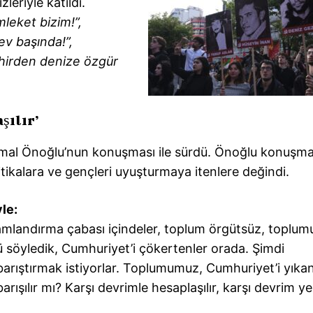
leriyle katıldı.
leket bizim!”,
ev başında!”,
hirden denize özgür
şılır’
mal Önoğlu’nun konuşması ile sürdü. Önoğlu konuşm
tikalara ve gençleri uyuşturmaya itenlere değindi.
le:
amlandırma çabası içindeler, toplum örgütsüz, toplu
 söyledik, Cumhuriyet’i çökertenler orada. Şimdi
rıştırmak istiyorlar. Toplumumuz, Cumhuriyet’i yıkanl
arışılır mı? Karşı devrimle hesaplaşılır, karşı devrim yen