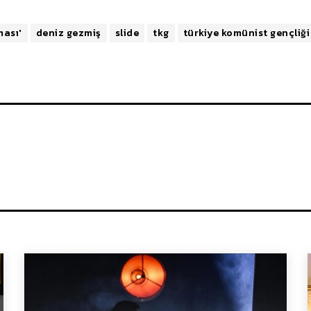
ması'
deniz gezmiş
slide
tkg
türkiye komünist gençliği