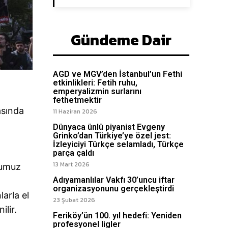
Gündeme Dair
AGD ve MGV’den İstanbul’un Fethi
etkinlikleri: Fetih ruhu,
emperyalizmin surlarını
fethetmektir
asında
11 Haziran 2026
Dünyaca ünlü piyanist Evgeny
Grinko’dan Türkiye’ye özel jest:
İzleyiciyi Türkçe selamladı, Türkçe
parça çaldı
13 Mart 2026
mumuz
Adıyamanlılar Vakfı 30’uncu iftar
organizasyonunu gerçekleştirdi
arla el
23 Şubat 2026
ilir.
Feriköy’ün 100. yıl hedefi: Yeniden
profesyonel ligler