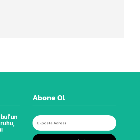
Abone Ol
bul’un
 ruhu,
ı