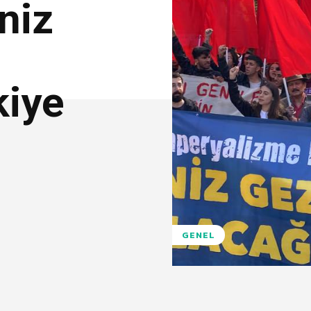
niz
kiye
GENEL