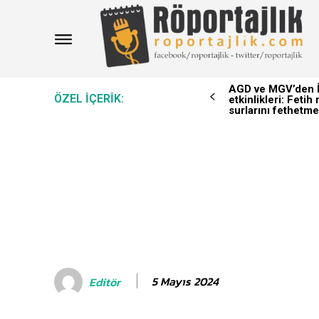
AGD ve MGV’den İ
ÖZEL IÇERIK:
etkinlikleri: Feti
surlarını fethetme
5 Mayıs 2024
Editör