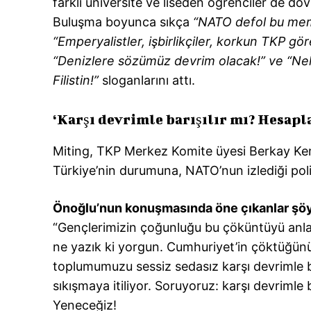
farklı üniversite ve liseden öğrenciler de döviz
Buluşma boyunca sıkça
“NATO defol bu mem
“Emperyalistler, işbirlikçiler, korkun TKP gör
“Denizlere sözümüz devrim olacak!” ve “Ne
Filistin!”
sloganlarını attı.
‘Karşı devrimle barışılır mı? Hesapla
Miting, TKP Merkez Komite üyesi Berkay Ke
Türkiye’nin durumuna, NATO’nun izlediği poli
Önoğlu’nun konuşmasında öne çıkanlar şöy
“Gençlerimizin çoğunluğu bu çöküntüyü anl
ne yazık ki yorgun. Cumhuriyet’in çöktüğünü
toplumumuzu sessiz sedasız karşı devrimle ba
sıkışmaya itiliyor. Soruyoruz: karşı devrimle b
Yeneceğiz!