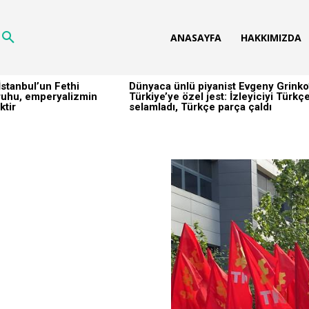
ANASAYFA
HAKKIMIZDA
stanbul’un Fethi
Dünyaca ünlü piyanist Evgeny Grinko
h ruhu, emperyalizmin
Türkiye’ye özel jest: İzleyiciyi Türkç
ktir
selamladı, Türkçe parça çaldı