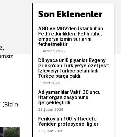
Son Eklenenler
AGD ve MGV’den İstanbul’un
Fethi etkinlikleri: Fetih ruhu,
emperyalizmin surlarını
fethetmektir
z,
11 Haziran 2026
ımsız
Dünyaca ünlü piyanist Evgeny
Grinko’dan Türkiye’ye özel jest:
İzleyiciyi Türkçe selamladı,
Türkçe parça çaldı
13 Mart 2026
Adıyamanlılar Vakfı 30’uncu
iftar organizasyonunu
gerçekleştirdi
”
(Bizim
23 Şubat 2026
Feriköy’ün 100. yıl hedefi:
Yeniden profesyonel ligler
23 Şubat 2026