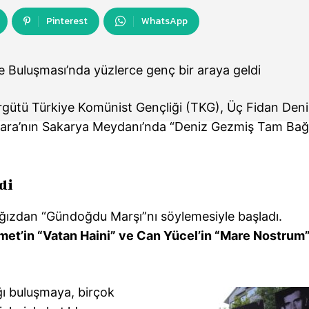
Pinterest
WhatsApp
 Buluşması’nda yüzlerce genç bir araya geldi
örgütü Türkiye Komünist Gençliği (TKG), Üç Fidan Deni
kara’nın Sakarya Meydanı’nda “Deniz Gezmiş Tam Bağ
di
ağızdan “Gündoğdu Marşı”nı söylemesiyle başladı.
et’in “Vatan Haini” ve Can Yücel’in “Mare Nostrum
ığı buluşmaya, birçok