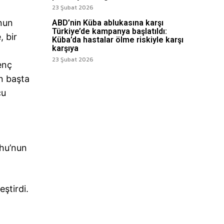
23 Şubat 2026
’nun
ABD’nin Küba ablukasına karşı
Türkiye’de kampanya başlatıldı:
, bir
Küba’da hastalar ölme riskiyle karşı
karşıya
23 Şubat 2026
enç
n başta
cu
ahu’nun
ştirdi.