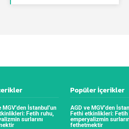
çerikler
Popüler İçerikler
 MGV’den İstanbul’un
AGD ve MGV’den İstan
tkinlikleri: Fetih ruhu,
Fethi etkinlikleri: Fetih
alizmin surlarını
emperyalizmin surların
mektir
fethetmektir