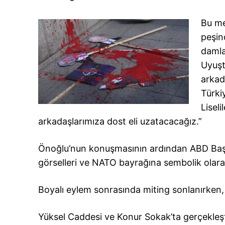
Bu me
peşin
damla
Uyuşt
arkad
Türki
Lisel
arkadaşlarımıza dost eli uzatacacağız.”
Önoğlu’nun konuşmasının ardından ABD Başk
görselleri ve NATO bayrağına sembolik olara
Boyalı eylem sonrasında miting sonlanırken, 
Yüksel Caddesi ve Konur Sokak’ta gerçekleşt