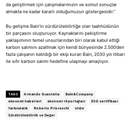
da geliştirmek için çalışmalarımızın ve somut sonuçlar
almakta ne kadar kararlı olduğumuzun göstergesidir.”
Bu gelişme Bain’in sürdürülebilirliğe olan taahhüdünün
bir parçasını oluşturuyor. Kaynaklarını pekiştirme
yaklaşımının temel unsurlarından biri olarak kabul ettiği
karbon salımını azaltmak için kendi bünyesinde 2.500’den
fazla çalışanın katıldığı bir ekip kuran Bain, 2030 yılı itibarı
ile sıfır karbon salımı hedefine ulaşmayı amaçlıyor.
TAGS
Armando Guastella
Bain&Company
ekonomi haberleri
ekonomi röportajları
ESG sertifikası
farkındalık
Roberto Prioreschi
slide
Sürdürülebilirlik ve Değer