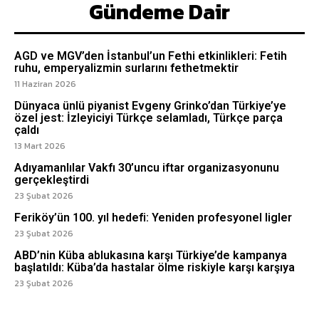
Gündeme Dair
AGD ve MGV’den İstanbul’un Fethi etkinlikleri: Fetih
ruhu, emperyalizmin surlarını fethetmektir
11 Haziran 2026
Dünyaca ünlü piyanist Evgeny Grinko’dan Türkiye’ye
özel jest: İzleyiciyi Türkçe selamladı, Türkçe parça
çaldı
13 Mart 2026
Adıyamanlılar Vakfı 30’uncu iftar organizasyonunu
gerçekleştirdi
23 Şubat 2026
Feriköy’ün 100. yıl hedefi: Yeniden profesyonel ligler
23 Şubat 2026
ABD’nin Küba ablukasına karşı Türkiye’de kampanya
başlatıldı: Küba’da hastalar ölme riskiyle karşı karşıya
23 Şubat 2026