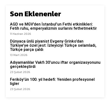
Son Eklenenler
AGD ve MGV’den İstanbul’un Fethi etkinlikleri:
Fetih ruhu, emperyalizmin surlarını fethetmektir
11 Haziran 2026
Dünyaca ünlü piyanist Evgeny Grinko’dan
Türkiye’ye özel jest: İzleyiciyi Türkçe selamladı,
Türkçe parça çaldı
13 Mart 2026
Adıyamanlılar Vakfı 30’uncu iftar organizasyonunu
gerçekleştirdi
23 Şubat 2026
Feriköy’ün 100. yıl hedefi: Yeniden profesyonel
ligler
23 Şubat 2026