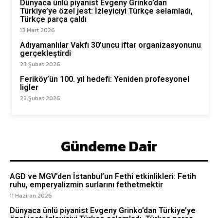
Dünyaca ünlü piyanist Evgeny Grinko’dan
Türkiye’ye özel jest: İzleyiciyi Türkçe selamladı,
Türkçe parça çaldı
13 Mart 2026
Adıyamanlılar Vakfı 30’uncu iftar organizasyonunu
gerçekleştirdi
23 Şubat 2026
Feriköy’ün 100. yıl hedefi: Yeniden profesyonel
ligler
23 Şubat 2026
Gündeme Dair
AGD ve MGV’den İstanbul’un Fethi etkinlikleri: Fetih
ruhu, emperyalizmin surlarını fethetmektir
11 Haziran 2026
Dünyaca ünlü piyanist Evgeny Grinko’dan Türkiye’ye