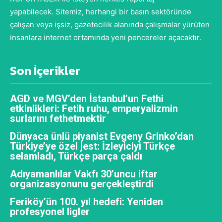
yapabilecek. Sitemiz, herhangi bir basın sektöründe
çalışan veya işsiz, gazetecilik alanında çalışmalar yürüten
insanlara internet ortamında yeni pencereler açacaktır.
Son İçerikler
AGD ve MGV’den İstanbul’un Fethi
etkinlikleri: Fetih ruhu, emperyalizmin
surlarını fethetmektir
Dünyaca ünlü piyanist Evgeny Grinko’dan
Türkiye’ye özel jest: İzleyiciyi Türkçe
selamladı, Türkçe parça çaldı
Adıyamanlılar Vakfı 30’uncu iftar
organizasyonunu gerçekleştirdi
Feriköy’ün 100. yıl hedefi: Yeniden
profesyonel ligler