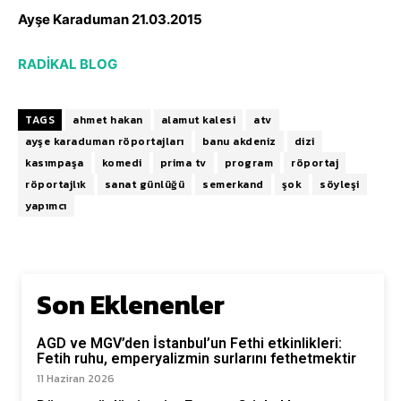
Ayşe Karaduman 21.03.2015
RADİKAL BLOG
TAGS
ahmet hakan
alamut kalesi
atv
ayşe karaduman röportajları
banu akdeniz
dizi
kasımpaşa
komedi
prima tv
program
röportaj
röportajlık
sanat günlüğü
semerkand
şok
söyleşi
yapımcı
Son Eklenenler
AGD ve MGV’den İstanbul’un Fethi etkinlikleri:
Fetih ruhu, emperyalizmin surlarını fethetmektir
11 Haziran 2026