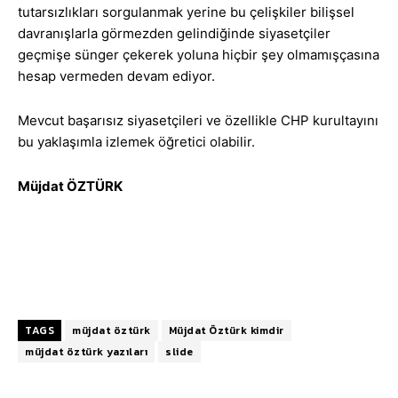
tutarsızlıkları sorgulanmak yerine bu çelişkiler bilişsel
davranışlarla görmezden gelindiğinde siyasetçiler
geçmişe sünger çekerek yoluna hiçbir şey olmamışçasına
hesap vermeden devam ediyor.
Mevcut başarısız siyasetçileri ve özellikle CHP kurultayını
bu yaklaşımla izlemek öğretici olabilir.
Müjdat ÖZTÜRK
TAGS
müjdat öztürk
Müjdat Öztürk kimdir
müjdat öztürk yazıları
slide