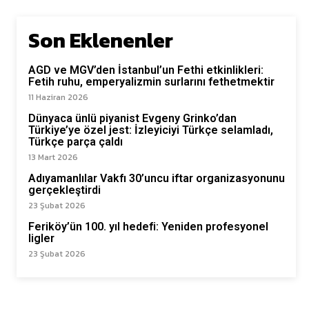
Son Eklenenler
AGD ve MGV’den İstanbul’un Fethi etkinlikleri:
Fetih ruhu, emperyalizmin surlarını fethetmektir
11 Haziran 2026
Dünyaca ünlü piyanist Evgeny Grinko’dan
Türkiye’ye özel jest: İzleyiciyi Türkçe selamladı,
Türkçe parça çaldı
13 Mart 2026
Adıyamanlılar Vakfı 30’uncu iftar organizasyonunu
gerçekleştirdi
23 Şubat 2026
Feriköy’ün 100. yıl hedefi: Yeniden profesyonel
ligler
23 Şubat 2026