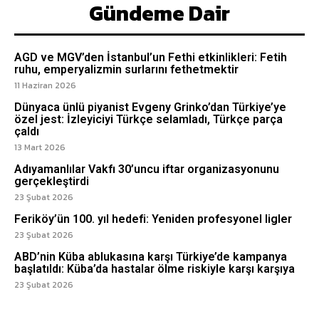
Gündeme Dair
AGD ve MGV’den İstanbul’un Fethi etkinlikleri: Fetih
ruhu, emperyalizmin surlarını fethetmektir
11 Haziran 2026
Dünyaca ünlü piyanist Evgeny Grinko’dan Türkiye’ye
özel jest: İzleyiciyi Türkçe selamladı, Türkçe parça
çaldı
13 Mart 2026
Adıyamanlılar Vakfı 30’uncu iftar organizasyonunu
gerçekleştirdi
23 Şubat 2026
Feriköy’ün 100. yıl hedefi: Yeniden profesyonel ligler
23 Şubat 2026
ABD’nin Küba ablukasına karşı Türkiye’de kampanya
başlatıldı: Küba’da hastalar ölme riskiyle karşı karşıya
23 Şubat 2026