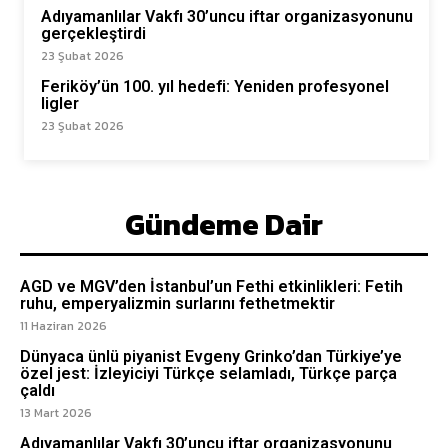
Adıyamanlılar Vakfı 30’uncu iftar organizasyonunu
gerçekleştirdi
23 Şubat 2026
Feriköy’ün 100. yıl hedefi: Yeniden profesyonel
ligler
23 Şubat 2026
Gündeme Dair
AGD ve MGV’den İstanbul’un Fethi etkinlikleri: Fetih
ruhu, emperyalizmin surlarını fethetmektir
11 Haziran 2026
Dünyaca ünlü piyanist Evgeny Grinko’dan Türkiye’ye
özel jest: İzleyiciyi Türkçe selamladı, Türkçe parça
çaldı
13 Mart 2026
Adıyamanlılar Vakfı 30’uncu iftar organizasyonunu