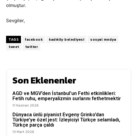
olmuştur.
Sevgiler,
TAGS
facebook
kadıköy belediyesi
sosyal medya
tweet
twitter
Son Eklenenler
AGD ve MGV’den İstanbul’un Fethi etkinlikleri:
Fetih ruhu, emperyalizmin surlarını fethetmektir
11 Haziran 2026
Dünyaca ünlü piyanist Evgeny Grinko’dan
Türkiye’ye özel jest: İzleyiciyi Türkçe selamladı,
Türkçe parça çaldı
13 Mart 2026