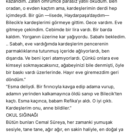
kazandım. Zaten ömrümce parasız yatılı okudum. Ben
oradan, o evden kaçtım ama, kardeşlerimin derdi hep
içimdeydi. Bir gün —lisede, Haydarpaşa’daydım—
Bilecik’e kardeşlerimi görmeye gittim. Gece vardım. Eve
gitmeye çekindim. Cebimde bir lira vardı. Bir barda
kaldım. Yorganın üzerine kar yağıyordu. Sabahı bekledim.
.. Sabah, eve vardığımda kardeşlerim pencerenin
parmaklıklarına tutunmuş içeride ağlıyorlardı, ben
dışarıda. Ve beni içeri atamıyorlardı. Çünkü onlara eve
kimseyi sokmayacaksınız, ağabeyinizi bile denmişti, öyle
bir baskı vardı üzerlerinde. Hayır eve giremezdim geri
döndüm.”
“Esma deliydi. Bir fırıncıyla kavga edip adama vurup,
adamın yerinden kalkamayınca öldü sanıp ve Bilecik’ten
kaçtı. Esma kaçınca, babam Refika’yı aldı. O iyi çıktı.
Kardeşlerim onu, anne bildiler.”
OKUL SIĞINAĞI
Bütün bunları Cemal Süreya, her zamanki yumuşak
sesiyle, tane tane, ağır ağır, en sakin haliyle, en doğal ya