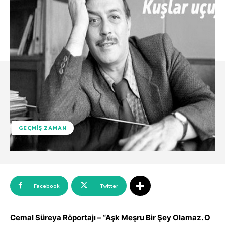
GEÇMIŞ ZAMAN
Facebook
Twitter
Cemal Süreya Röportajı – “Aşk Meşru Bir Şey Olamaz. O