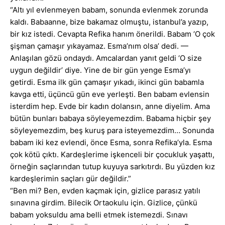
“Altı yıl evlenmeyen babam, sonunda evlenmek zorunda
kaldı. Babaanne, bize bakamaz olmuştu, istanbul’a yazıp,
bir kız istedi. Cevapta Refika hanım önerildi. Babam ‘O çok
şişman çamaşır yıkayamaz. Esma’nım olsa’ dedi. —
Anlaşılan gözü ondaydı. Amcalardan yanıt geldi ‘O size
uygun değildir’ diye. Yine de bir gün yenge Esma’yı
getirdi. Esma ilk gün çamaşır yıkadı, ikinci gün babamla
kavga etti, üçüncü gün eve yerleşti. Ben babam evlensin
isterdim hep. Evde bir kadın dolansın, anne diyelim. Ama
bütün bunları babaya söyleyemezdim. Babama hiçbir şey
söyleyemezdim, beş kuruş para isteyemezdim… Sonunda
babam iki kez evlendi, önce Esma, sonra Refika’yla. Esma
çok kötü çıktı. Kardeşlerime işkenceli bir çocukluk yaşattı,
örneğin saçlarından tutup kuyuya sarkıtırdı. Bu yüzden kız
kardeşlerimin saçları gür değildir.”
“Ben mi? Ben, evden kaçmak için, gizlice parasız yatılı
sınavına girdim. Bilecik Ortaokulu için. Gizlice, çünkü
babam yoksuldu ama belli etmek istemezdi. Sınavı