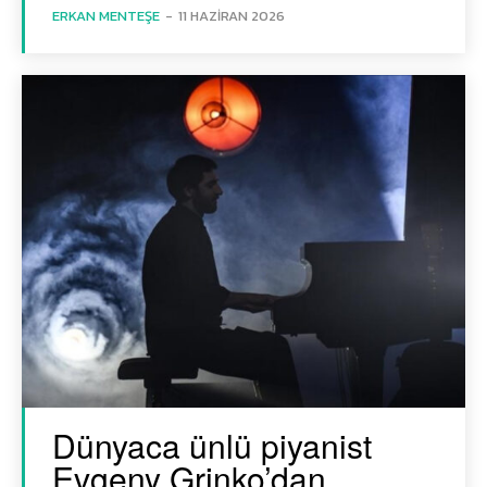
ERKAN MENTEŞE
-
11 HAZIRAN 2026
Dünyaca ünlü piyanist
Evgeny Grinko’dan