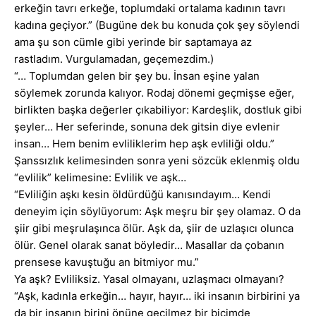
erkeğin tavrı erkeğe, toplumdaki ortalama kadının tavrı
kadına geçiyor.” (Bugüne dek bu konuda çok şey söylendi
ama şu son cümle gibi yerinde bir saptamaya az
rastladım. Vurgulamadan, geçemezdim.)
“… Toplumdan gelen bir şey bu. İnsan eşine yalan
söylemek zorunda kalıyor. Rodaj dönemi geçmişse eğer,
birlikten başka değerler çıkabiliyor: Kardeşlik, dostluk gibi
şeyler… Her seferinde, sonuna dek gitsin diye evlenir
insan… Hem benim evliliklerim hep aşk evliliği oldu.”
Şanssızlık kelimesinden sonra yeni sözcük eklenmiş oldu
“evlilik” kelimesine: Evlilik ve aşk…
“Evliliğin aşkı kesin öldürdüğü kanısındayım… Kendi
deneyim için söylüyorum: Aşk meşru bir şey olamaz. O da
şiir gibi meşrulaşınca ölür. Aşk da, şiir de uzlaşıcı olunca
ölür. Genel olarak sanat böyledir… Masallar da çobanın
prensese kavuştuğu an bitmiyor mu.”
Ya aşk? Evliliksiz. Yasal olmayanı, uzlaşmacı olmayanı?
“Aşk, kadınla erkeğin… hayır, hayır… iki insanın birbirini ya
da bir insanın birini önüne geçilmez bir biçimde