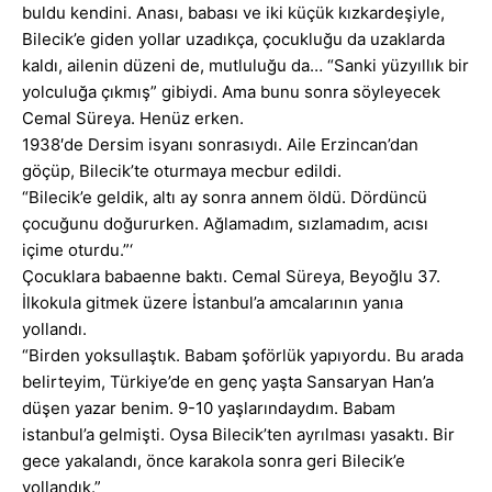
buldu kendini. Anası, babası ve iki küçük kızkardeşiyle,
Bilecik’e giden yollar uzadıkça, çocukluğu da uzaklarda
kaldı, ailenin düzeni de, mutluluğu da… “Sanki yüzyıllık bir
yolculuğa çıkmış” gibiydi. Ama bunu sonra söyleyecek
Cemal Süreya. Henüz erken.
1938′de Dersim isyanı sonrasıydı. Aile Erzincan’dan
göçüp, Bilecik’te oturmaya mecbur edildi.
“Bilecik’e geldik, altı ay sonra annem öldü. Dördüncü
çocuğunu doğururken. Ağlamadım, sızlamadım, acısı
içime oturdu.”‘
Çocuklara babaenne baktı. Cemal Süreya, Beyoğlu 37.
İlkokula gitmek üzere İstanbul’a amcalarının yanıa
yollandı.
“Birden yoksullaştık. Babam şoförlük yapıyordu. Bu arada
belirteyim, Türkiye’de en genç yaşta Sansaryan Han’a
düşen yazar benim. 9-10 yaşlarındaydım. Babam
istanbul’a gelmişti. Oysa Bilecik’ten ayrılması yasaktı. Bir
gece yakalandı, önce karakola sonra geri Bilecik’e
yollandık.”