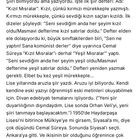
Şiiri bilmiyordu ama yazıyordu. İşte ilk şiir defteri: Adı:
“Kızıl Mısralar”. Kızıl, çünkü kırmızı mürekkeple yazmıştı.
Kırmızı mürekkeple, çünkü sevdiği kızın saçları kızıldı. İlk
dizeler şöyleydi: “Seni sevdiğim anda her şeyim kızıl
oldu/Masmavi defterime kızıl satırlar doldu.” Defter elden
ele dolaşıyordu ki, büyük sınıftakilerden biri, “Sen ne
yaptın! Sana komünist derler” diye uyarınca Cemal
Süreya “Kızıl Mısralar”ı derhal “Yeşil Mısralar’” yaptı.
“Seni sevdiğim anda her şeyim yeşil oldu/Masmavi
defterime yeşil satırlar doldu.” Defteri yeniden yazmak
gerekti. Elbet bu kez yeşil mürekkeple…
Lise yıllarında aruzla şiir yazdı. Aruzu iyi biliyordu. Kendi
kendine eski yazıyı öğrenmişti eski metinleri okuyabilmek
için. Divan edebiyatı temalarını işliyordu. (“Yeni şiir
duyarlılığının dışındaydım. Lise sonda Orhan Veli’yi, yeni
şiiri tanımaya başlayacaktım.“) 1950′de Haydarpaşa
Lisesi’ni bitirince Mülkiye’ye mi girsem, Siyasal’a mı, diye
çok düşündü Cemal Süreya. Sonunda Siyasal’ı seçti.
Ankara’ya gitti. Ve ikisinin bir olduğunu öğrenince çok