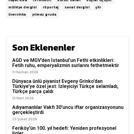
hayat kısa
İSTANBUL
kültür sanat
kuşlar uçuyor
mülkiye dergisi
röportaj
sanat dergisi
şiir
üvercinka
yılmaz gruda
Son Eklenenler
AGD ve MGV’den İstanbul’un Fethi etkinlikleri:
Fetih ruhu, emperyalizmin surlarını fethetmektir
11 Haziran 2026
Dünyaca ünlü piyanist Evgeny Grinko’dan
Türkiye’ye özel jest: İzleyiciyi Türkçe selamladı,
Türkçe parça çaldı
13 Mart 2026
Adıyamanlılar Vakfı 30’uncu iftar organizasyonunu
gerçekleştirdi
23 Şubat 2026
Feriköy’ün 100. yıl hedefi: Yeniden profesyonel
ligler