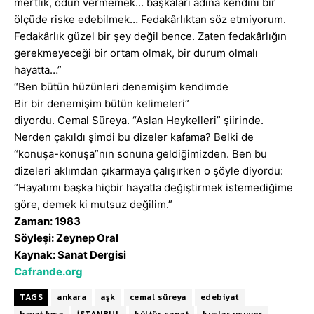
mertlik, ödün vermemek… başkaları adına kendini bir
ölçüde riske edebilmek… Fedakârlıktan söz etmiyorum.
Fedakârlık güzel bir şey değil bence. Zaten fedakârlığın
gerekmeyeceği bir ortam olmak, bir durum olmalı
hayatta…”
“Ben bütün hüzünleri denemişim kendimde
Bir bir denemişim bütün kelimeleri”
diyordu. Cemal Süreya. “Aslan Heykelleri” şiirinde.
Nerden çakıldı şimdi bu dizeler kafama? Belki de
“konuşa-konuşa”nın sonuna geldiğimizden. Ben bu
dizeleri aklımdan çıkarmaya çalışırken o şöyle diyordu:
“Hayatımı başka hiçbir hayatla değiştirmek istemediğime
göre, demek ki mutsuz değilim.”
Zaman: 1983
Söyleşi: Zeynep Oral
Kaynak: Sanat Dergisi
Cafrande.org
TAGS
ankara
aşk
cemal süreya
edebiyat