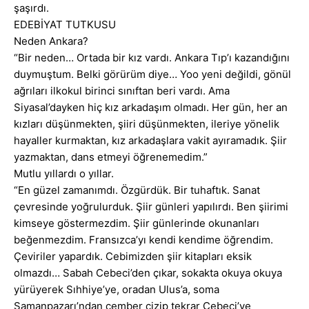
şaşırdı.
EDEBİYAT TUTKUSU
Neden Ankara?
“Bir neden… Ortada bir kız vardı. Ankara Tıp’ı kazandığını
duymuştum. Belki görürüm diye… Yoo yeni değildi, gönül
ağrıları ilkokul birinci sınıftan beri vardı. Ama
Siyasal’dayken hiç kız arkadaşım olmadı. Her gün, her an
kızları düşünmekten, şiiri düşünmekten, ileriye yönelik
hayaller kurmaktan, kız arkadaşlara vakit ayıramadık. Şiir
yazmaktan, dans etmeyi öğrenemedim.”
Mutlu yıllardı o yıllar.
“En güzel zamanımdı. Özgürdük. Bir tuhaftık. Sanat
çevresinde yoğrulurduk. Şiir günleri yapılırdı. Ben şiirimi
kimseye göstermezdim. Şiir günlerinde okunanları
beğenmezdim. Fransızca’yı kendi kendime öğrendim.
Çeviriler yapardık. Cebimizden şiir kitapları eksik
olmazdı… Sabah Cebeci’den çıkar, sokakta okuya okuya
yürüyerek Sıhhiye’ye, oradan Ulus’a, soma
Samanpazarı’ndan çember çizip tekrar Cebeci’ye