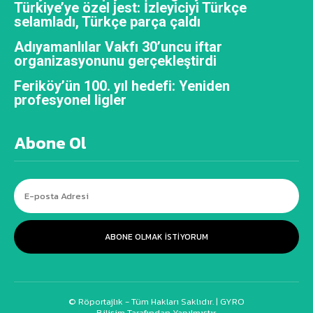
Türkiye’ye özel jest: İzleyiciyi Türkçe
selamladı, Türkçe parça çaldı
Adıyamanlılar Vakfı 30’uncu iftar
organizasyonunu gerçekleştirdi
Feriköy’ün 100. yıl hedefi: Yeniden
profesyonel ligler
Abone Ol
ABONE OLMAK ISTIYORUM
© Röportajlık - Tüm Hakları Saklıdır. |
GYRO
Bilişim Tarafından Yapılmıştır.