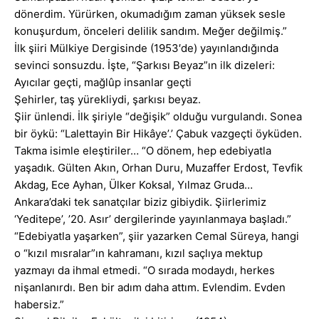
dönerdim. Yürürken, okumadığım zaman yüksek sesle
konuşurdum, önceleri delilik sandım. Meğer değilmiş.”
İlk şiiri Mülkiye Dergisinde (1953′de) yayınlandığında
sevinci sonsuzdu. İşte, “Şarkısı Beyaz”ın ilk dizeleri:
Ayıcılar geçti, mağlûp insanlar geçti
Şehirler, taş yürekliydi, şarkısı beyaz.
Şiir ünlendi. İlk şiriyle “değişik” olduğu vurgulandı. Sonea
bir öykü: “Lalettayin Bir Hikâye’.’ Çabuk vazgeçti öyküden.
Takma isimle eleştiriler… “O dönem, hep edebiyatla
yaşadık. Gülten Akın, Orhan Duru, Muzaffer Erdost, Tevfik
Akdag, Ece Ayhan, Ülker Koksal, Yılmaz Gruda…
Ankara’daki tek sanatçılar biziz gibiydik. Şiirlerimiz
‘Yeditepe’, ’20. Asır’ dergilerinde yayınlanmaya başladı.”
“Edebiyatla yaşarken”, şiir yazarken Cemal Süreya, hangi
o “kızıl mısralar”ın kahramanı, kızıl saçlıya mektup
yazmayı da ihmal etmedi. “O sırada modaydı, herkes
nişanlanırdı. Ben bir adım daha attım. Evlendim. Evden
habersiz.”