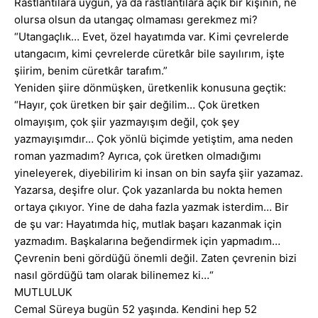
Rastlantılara uygun, ya da rastlantılara açık bir kişinin, ne
olursa olsun da utangaç olmaması gerekmez mi?
“Utangaçlık… Evet, özel hayatımda var. Kimi çevrelerde
utangacım, kimi çevrelerde cüretkâr bile sayılırım, işte
şiirim, benim cüretkâr tarafım.”
Yeniden şiire dönmüşken, üretkenlik konusuna geçtik:
“Hayır, çok üretken bir şair değilim… Çok üretken
olmayışım, çok şiir yazmayışım değil, çok şey
yazmayışımdır… Çok yönlü biçimde yetiştim, ama neden
roman yazmadım? Ayrıca, çok üretken olmadığımı
yineleyerek, diyebilirim ki insan on bin sayfa şiir yazamaz.
Yazarsa, deşifre olur. Çok yazanlarda bu nokta hemen
ortaya çıkıyor. Yine de daha fazla yazmak isterdim… Bir
de şu var: Hayatımda hiç, mutlak başarı kazanmak için
yazmadım. Başkalarına beğendirmek için yapmadım…
Çevrenin beni gördüğü önemli değil. Zaten çevrenin bizi
nasıl gördüğü tam olarak bilinemez ki…“
MUTLULUK
Cemal Süreya bugün 52 yaşında. Kendini hep 52