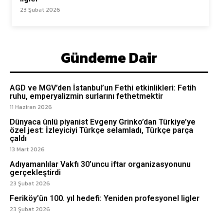
23 Şubat 2026
Gündeme Dair
AGD ve MGV’den İstanbul’un Fethi etkinlikleri: Fetih
ruhu, emperyalizmin surlarını fethetmektir
11 Haziran 2026
Dünyaca ünlü piyanist Evgeny Grinko’dan Türkiye’ye
özel jest: İzleyiciyi Türkçe selamladı, Türkçe parça
çaldı
13 Mart 2026
Adıyamanlılar Vakfı 30’uncu iftar organizasyonunu
gerçekleştirdi
23 Şubat 2026
Feriköy’ün 100. yıl hedefi: Yeniden profesyonel ligler
23 Şubat 2026