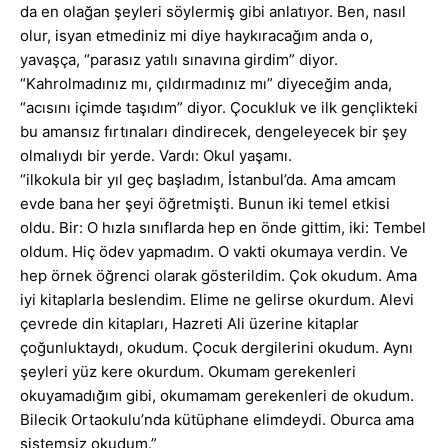
da en olağan şeyleri söylermiş gibi anlatıyor. Ben, nasıl
olur, isyan etmediniz mi diye haykıracağım anda o,
yavaşça, “parasız yatılı sınavına girdim” diyor.
“Kahrolmadınız mı, çıldırmadınız mı” diyeceğim anda,
“acısını içimde taşıdım” diyor. Çocukluk ve ilk gençlikteki
bu amansız fırtınaları dindirecek, dengeleyecek bir şey
olmalıydı bir yerde. Vardı: Okul yaşamı.
“ilkokula bir yıl geç başladım, İstanbul’da. Ama amcam
evde bana her şeyi öğretmişti. Bunun iki temel etkisi
oldu. Bir: O hızla sınıflarda hep en önde gittim, iki: Tembel
oldum. Hiç ödev yapmadım. O vakti okumaya verdin. Ve
hep örnek öğrenci olarak gösterildim. Çok okudum. Ama
iyi kitaplarla beslendim. Elime ne gelirse okurdum. Alevi
çevrede din kitapları, Hazreti Ali üzerine kitaplar
çoğunluktaydı, okudum. Çocuk dergilerini okudum. Aynı
şeyleri yüz kere okurdum. Okumam gerekenleri
okuyamadığım gibi, okumamam gerekenleri de okudum.
Bilecik Ortaokulu’nda kütüphane elimdeydi. Oburca ama
sistemsiz okudum.”