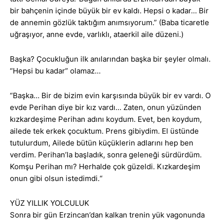
bir bahçenin içinde büyük bir ev kaldı. Hepsi o kadar… Bir
de annemin gözlük taktığım anımsıyorum.” (Baba ticaretle
uğraşıyor, anne evde, varlıklı, ataerkil aile düzeni.)
Başka? Çocukluğun ilk anılarından başka bir şeyler olmalı.
“Hepsi bu kadar” olamaz…
“Başka… Bir de bizim evin karşısında büyük bir ev vardı. O
evde Perihan diye bir kız vardı… Zaten, onun yüzünden
kızkardeşime Perihan adını koydum. Evet, ben koydum,
ailede tek erkek çocuktum. Prens gibiydim. El üstünde
tutulurdum, Ailede bütün küçüklerin adlarını hep ben
verdim. Perihan’la başladık, sonra geleneği sürdürdüm.
Komşu Perihan mı? Herhalde çok güzeldi. Kızkardeşim
onun gibi olsun istedimdi.“
YÜZ YILLIK YOLCULUK
Sonra bir gün Erzincan’dan kalkan trenin yük vagonunda