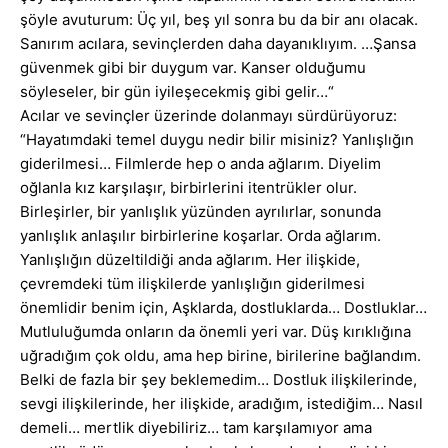
şöyle avuturum: Üç yıl, beş yıl sonra bu da bir anı olacak.
Sanırım acılara, sevinçlerden daha dayanıklıyım. …Şansa
güvenmek gibi bir duygum var. Kanser olduğumu
söyleseler, bir gün iyileşecekmiş gibi gelir…“
Acılar ve sevinçler üzerinde dolanmayı sürdürüyoruz:
“Hayatımdaki temel duygu nedir bilir misiniz? Yanlışlığın
giderilmesi… Filmlerde hep o anda ağlarım. Diyelim
oğlanla kız karşılaşır, birbirlerini itentrükler olur.
Birleşirler, bir yanlışlık yüzünden ayrılırlar, sonunda
yanlışlık anlaşılır birbirlerine koşarlar. Orda ağlarım.
Yanlışlığın düzeltildiği anda ağlarım. Her ilişkide,
çevremdeki tüm ilişkilerde yanlışlığın giderilmesi
önemlidir benim için, Aşklarda, dostluklarda… Dostluklar…
Mutluluğumda onların da önemli yeri var. Düş kırıklığına
uğradığım çok oldu, ama hep birine, birilerine bağlandım.
Belki de fazla bir şey beklemedim… Dostluk ilişkilerinde,
sevgi ilişkilerinde, her ilişkide, aradığım, istediğim… Nasıl
demeli… mertlik diyebiliriz… tam karşılamıyor ama