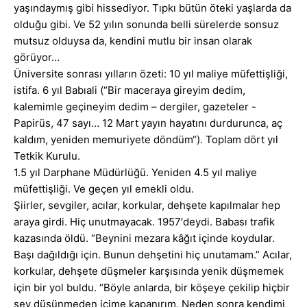
yaşındaymış gibi hissediyor. Tıpkı bütün öteki yaşlarda da
olduğu gibi. Ve 52 yılın sonunda belli sürelerde sonsuz
mutsuz olduysa da, kendini mutlu bir insan olarak
görüyor…
Üniversite sonrası yılların özeti: 10 yıl maliye müfettişliği,
istifa. 6 yıl Babıali (“Bir maceraya gireyim dedim,
kalemimle geçineyim dedim – dergiler, gazeteler -
Papirüs, 47 sayı… 12 Mart yayın hayatını durdurunca, aç
kaldım, yeniden memuriyete döndüm“). Toplam dört yıl
Tetkik Kurulu.
1.5 yıl Darphane Müdürlüğü. Yeniden 4.5 yıl maliye
müfettişliği. Ve geçen yıl emekli oldu.
Şiirler, sevgiler, acılar, korkular, dehşete kapılmalar hep
araya girdi. Hiç unutmayacak. 1957′deydi. Babası trafik
kazasında öldü. “Beynini mezara kâğıt içinde koydular.
Başı dağıldığı için. Bunun dehşetini hiç unutamam.” Acılar,
korkular, dehşete düşmeler karşısında yenik düşmemek
için bir yol buldu. “Böyle anlarda, bir köşeye çekilip hiçbir
şey düşünmeden içime kapanırım. Neden sonra kendimi