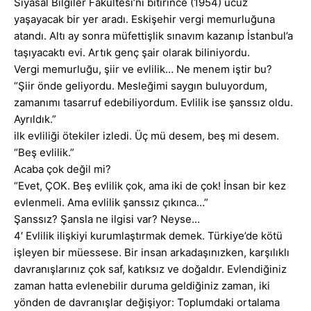
Siyasal Bilgiler Fakültesi’ni bitirince (1954) ucuz
yaşayacak bir yer aradı. Eskişehir vergi memurluğuna
atandı. Altı ay sonra müfettişlik sınavım kazanıp İstanbul’a
taşıyacaktı evi. Artık genç şair olarak biliniyordu.
Vergi memurluğu, şiir ve evlilik… Ne menem iştir bu?
“Şiir önde geliyordu. Mesleğimi saygın buluyordum,
zamanımı tasarruf edebiliyordum. Evlilik ise şanssız oldu.
Ayrıldık.”
ilk evliliği ötekiler izledi. Üç mü desem, beş mi desem.
“Beş evlilik.”
Acaba çok değil mi?
“Evet, ÇOK. Beş evlilik çok, ama iki de çok! İnsan bir kez
evlenmeli. Ama evlilik şanssız çıkınca…”
Şanssız? Şansla ne ilgisi var? Neyse…
4′ Evlilik ilişkiyi kurumlaştırmak demek. Türkiye’de kötü
işleyen bir müessese. Bir insan arkadaşınızken, karşılıklı
davranışlarınız çok saf, katıksız ve doğaldır. Evlendiğiniz
zaman hatta evlenebilir duruma geldiğiniz zaman, iki
yönden de davranışlar değişiyor: Toplumdaki ortalama