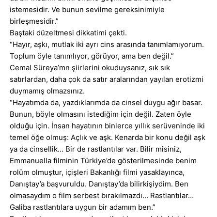
istemesidir. Ve bunun sevilme gereksinimiyle
birleşmesidir.”
Baştaki düzeltmesi dikkatimi çekti.
“Hayır, aşkı, mutlak iki ayrı cins arasında tanımlamıyorum.
Toplum öyle tanımlıyor, görüyor, ama ben değil.”
Cemal Süreya’mn şiirlerini okuduysanız, sık sık
satırlardan, daha çok da satır aralarından yayılan erotizmi
duymamış olmazsınız.
“Hayatımda da, yazdıklarımda da cinsel duygu ağır basar.
Bunun, böyle olmasını istediğim için değil. Zaten öyle
olduğu için. İnsan hayatının binlerce yıllık serüveninde iki
temel öğe olmuş: Açlık ve aşk. Kenarda bir konu değil aşk
ya da cinsellik… Bir de rastlantılar var. Bilir misiniz,
Emmanuella filminin Türkiye’de gösterilmesinde benim
rolüm olmuştur, içişleri Bakanlığı filmi yasaklayınca,
Danıştay’a başvuruldu. Danıştay’da bilirkişiydim. Ben
olmasaydım o film serbest bırakılmazdı… Rastlantılar…
Galiba rastlantılara uygun bir adamım ben.”