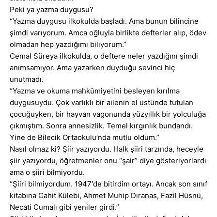
Peki ya yazma duygusu?
“Yazma duygusu ilkokulda başladı. Ama bunun bilincine
şimdi varıyorum. Amca oğluyla birlikte defterler alıp, ödev
olmadan hep yazdığımı biliyorum.”
Cemal Süreya ilkokulda, o deftere neler yazdığını şimdi
anımsamıyor. Ama yazarken duyduğu sevinci hiç
unutmadı.
“Yazma ve okuma mahkûmiyetini besleyen kırılma
duygusuydu. Çok varlıklı bir ailenin el üstünde tutulan
çocuğuyken, bir hayvan vagonunda yüzyıllık bir yolculuğa
çıkmıştım. Sonra annesizlik. Temel kırgınlık bundandı.
Yine de Bilecik Ortaokulu’nda mutlu oldum.”
Nasıl olmaz ki? Şiir yazıyordu. Halk şiiri tarzında, heceyle
şiir yazıyordu, öğretmenler onu “şair” diye gösteriyorlardı
ama o şiiri bilmiyordu.
“Şiiri bilmiyordum. 1947′de bitirdim ortayı. Ancak son sınıf
kitabına Cahit Külebi, Ahmet Muhip Dıranas, Fazil Hüsnü,
Necati Cumalı gibi yeniler girdi.”