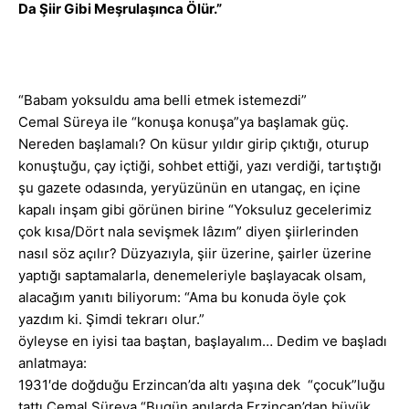
Da Şiir Gibi Meşrulaşınca Ölür.”
“Babam yoksuldu ama belli etmek istemezdi”
Cemal Süreya ile “konuşa konuşa”ya başlamak güç.
Nereden başlamalı? On küsur yıldır girip çıktığı, oturup
konuştuğu, çay içtiği, sohbet ettiği, yazı verdiği, tartıştığı
şu gazete odasında, yeryüzünün en utangaç, en içine
kapalı inşam gibi görünen birine “Yoksuluz gecelerimiz
çok kısa/Dört nala sevişmek lâzım” diyen şiirlerinden
nasıl söz açılır? Düzyazıyla, şiir üzerine, şairler üzerine
yaptığı saptamalarla, denemeleriyle başlayacak olsam,
alacağım yanıtı biliyorum: “Ama bu konuda öyle çok
yazdım ki. Şimdi tekrarı olur.”
öyleyse en iyisi taa baştan, başlayalım… Dedim ve başladı
anlatmaya:
1931′de doğduğu Erzincan’da altı yaşına dek “çocuk”luğu
tattı Cemal Süreya.“Bugün anılarda Erzincan’dan büyük