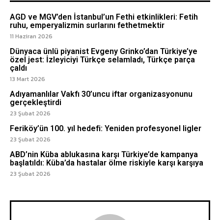
AGD ve MGV’den İstanbul’un Fethi etkinlikleri: Fetih
ruhu, emperyalizmin surlarını fethetmektir
11 Haziran 2026
Dünyaca ünlü piyanist Evgeny Grinko’dan Türkiye’ye
özel jest: İzleyiciyi Türkçe selamladı, Türkçe parça
çaldı
13 Mart 2026
Adıyamanlılar Vakfı 30’uncu iftar organizasyonunu
gerçekleştirdi
23 Şubat 2026
Feriköy’ün 100. yıl hedefi: Yeniden profesyonel ligler
23 Şubat 2026
ABD’nin Küba ablukasına karşı Türkiye’de kampanya
başlatıldı: Küba’da hastalar ölme riskiyle karşı karşıya
23 Şubat 2026