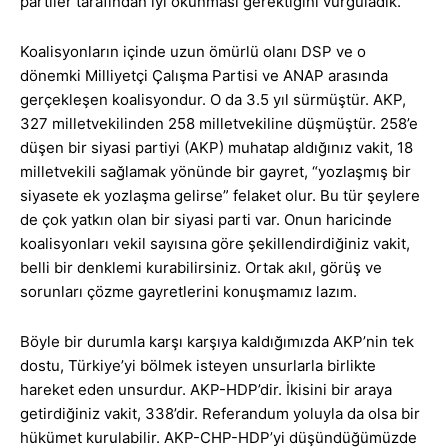
partiler tarafından iyi okunması gerektiğini vurguladık.
Koalisyonların içinde uzun ömürlü olanı DSP ve o
dönemki Milliyetçi Çalışma Partisi ve ANAP arasında
gerçekleşen koalisyondur. O da 3.5 yıl sürmüştür. AKP,
327 milletvekilinden 258 milletvekiline düşmüştür. 258’e
düşen bir siyasi partiyi (AKP) muhatap aldığınız vakit, 18
milletvekili sağlamak yönünde bir gayret, “yozlaşmış bir
siyasete ek yozlaşma gelirse” felaket olur. Bu tür şeylere
de çok yatkın olan bir siyasi parti var. Onun haricinde
koalisyonları vekil sayısına göre şekillendirdiğiniz vakit,
belli bir denklemi kurabilirsiniz. Ortak akıl, görüş ve
sorunları çözme gayretlerini konuşmamız lazım.
Böyle bir durumla karşı karşıya kaldığımızda AKP’nin tek
dostu, Türkiye’yi bölmek isteyen unsurlarla birlikte
hareket eden unsurdur. AKP-HDP’dir. İkisini bir araya
getirdiğiniz vakit, 338’dir. Referandum yoluyla da olsa bir
hükümet kurulabilir. AKP-CHP-HDP’yi düşündüğümüzde