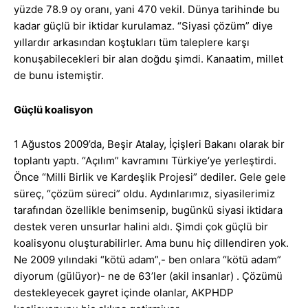
yüzde 78.9 oy oranı, yani 470 vekil. Dünya tarihinde bu
kadar güçlü bir iktidar kurulamaz. “Siyasi çözüm” diye
yıllardır arkasından koştukları tüm taleplere karşı
konuşabilecekleri bir alan doğdu şimdi. Kanaatim, millet
de bunu istemiştir.
Güçlü koalisyon
1 Ağustos 2009’da, Beşir Atalay, İçişleri Bakanı olarak bir
toplantı yaptı. “Açılım” kavramını Türkiye’ye yerleştirdi.
Önce “Milli Birlik ve Kardeşlik Projesi” dediler. Gele gele
süreç, “çözüm süreci” oldu. Aydınlarımız, siyasilerimiz
tarafından özellikle benimsenip, bugünkü siyasi iktidara
destek veren unsurlar halini aldı. Şimdi çok güçlü bir
koalisyonu oluşturabilirler. Ama bunu hiç dillendiren yok.
Ne 2009 yılındaki “kötü adam”,- ben onlara “kötü adam”
diyorum (gülüyor)- ne de 63’ler (akil insanlar) . Çözümü
destekleyecek gayret içinde olanlar, AKPHDP