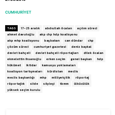
CUMHURİYET
TAGS
17-25 aralık
abdıullah öcalan
açılım süreci
ahmet davutoğlu
akp chp hdp koalisyonu
akp mhp koalisyonu
başbakan
can dündar
chp
çözüm süreci
cumhuriyet gazetesi
deniz baykal
devlet bahçeli
devlet bahçeli röportajları
dilek öcalan
ekmelettin ihsanoğlu
erken seçim
genel başkan
hdp
hükümet
iktidar
kamuoyu yoklamaları
koalisyon tartışmaları
kürdistan
meclis
meclis başkanlığı
mhp
milliyetçilik
röportaj
röportajlık
slide
söyleşi
tbmm
ülkücülük
yüksek seçim kurulu