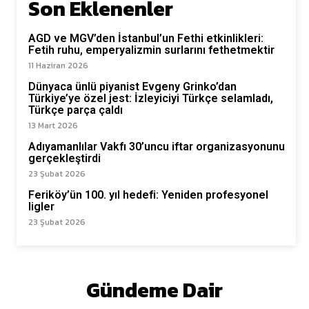
Son Eklenenler
AGD ve MGV’den İstanbul’un Fethi etkinlikleri:
Fetih ruhu, emperyalizmin surlarını fethetmektir
11 Haziran 2026
Dünyaca ünlü piyanist Evgeny Grinko’dan
Türkiye’ye özel jest: İzleyiciyi Türkçe selamladı,
Türkçe parça çaldı
13 Mart 2026
Adıyamanlılar Vakfı 30’uncu iftar organizasyonunu
gerçekleştirdi
23 Şubat 2026
Feriköy’ün 100. yıl hedefi: Yeniden profesyonel
ligler
23 Şubat 2026
Gündeme Dair