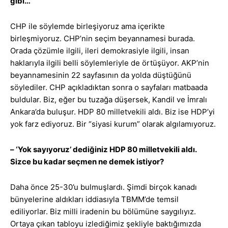
gibi…
CHP ile söylemde birleşiyoruz ama içerikte
birleşmiyoruz. CHP’nin seçim beyannamesi burada.
Orada çözümle ilgili, ileri demokrasiyle ilgili, insan
haklarıyla ilgili belli söylemleriyle de örtüşüyor. AKP’nin
beyannamesinin 22 sayfasının da yolda düştüğünü
söylediler. CHP açıkladıktan sonra o sayfaları matbaada
buldular. Biz, eğer bu tuzağa düşersek, Kandil ve İmralı
Ankara’da buluşur. HDP 80 milletvekili aldı. Biz ise HDP’yi
yok farz ediyoruz. Bir “siyasi kurum” olarak algılamıyoruz.
– ‘Yok sayıyoruz’ dediğiniz HDP 80 milletvekili aldı.
Sizce bu kadar seçmen ne demek istiyor?
Daha önce 25-30’u bulmuşlardı. Şimdi birçok kanadı
bünyelerine aldıkları iddiasıyla TBMM’de temsil
ediliyorlar. Biz milli iradenin bu bölümüne saygılıyız.
Ortaya çıkan tabloyu izlediğimiz şekliyle baktığımızda