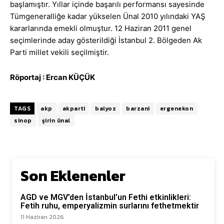
başlamıştır. Yıllar içinde başarılı performansı sayesinde
Tümgeneralliğe kadar yükselen Ünal 2010 yılındaki YAŞ
kararlarında emekli olmuştur. 12 Haziran 2011 genel
seçimlerinde aday gösterildiği İstanbul 2. Bölgeden Ak
Parti millet vekili seçilmiştir.
Röportaj : Ercan KÜÇÜK
TAGS
akp
akparti
balyoz
barzani
ergenekon
sinop
şirin ünal
Son Eklenenler
AGD ve MGV’den İstanbul’un Fethi etkinlikleri:
Fetih ruhu, emperyalizmin surlarını fethetmektir
11 Haziran 2026