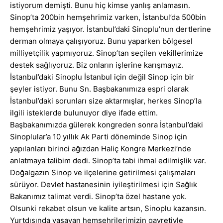
istiyorum demişti. Bunu hiç kimse yanlış anlamasın.
Sinop’ta 200bin hemşehrimiz varken, İstanbul’da 500bin
hemşehrimiz yaşıyor. İstanbul’daki Sinoplu’nun dertlerine
derman olmaya çalışıyoruz. Bunu yaparken bölgesel
milliyetçilik yapmıyoruz. Sinop’tan seçilen vekillerimize
destek sağlıyoruz. Biz onların işlerine karışmayız.
İstanbul’daki Sinoplu İstanbul için değil Sinop için bir
şeyler istiyor. Bunu Sn. Başbakanımıza espri olarak
İstanbul’daki sorunları size aktarmışlar, herkes Sinop’la
ilgili isteklerde bulunuyor diye ifade ettim.
Başbakanımızda gülerek kongreden sonra İstanbul’daki
Sinoplular’a 10 yıllık Ak Parti döneminde Sinop için
yapılanları birinci ağızdan Haliç Kongre Merkezi’nde
anlatmaya talibim dedi. Sinop’ta tabi ihmal edilmişlik var.
Doğalgazın Sinop ve ilçelerine getirilmesi çalışmaları
sürüyor. Devlet hastanesinin iyileştirilmesi için Sağlık
Bakanımız talimat verdi. Sinop’ta özel hastane yok.
Olsunki rekabet olsun ve kalite artsın, Sinoplu kazansın.
Yurtdışında yaşayan hemşehrilerimizin gayretiyle