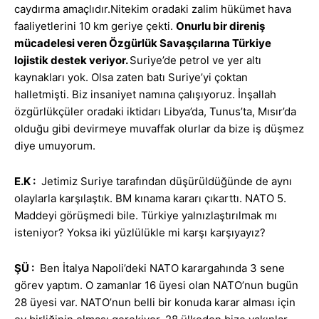
caydırma amaçlıdır.Nitekim oradaki zalim hükümet hava
faaliyetlerini 10 km geriye çekti.
Onurlu bir direniş
mücadelesi veren Özgürlük Savaşçılarına Türkiye
lojistik destek veriyor.
Suriye’de petrol ve yer altı
kaynakları yok. Olsa zaten batı Suriye’yi çoktan
halletmişti. Biz insaniyet namına çalışıyoruz. İnşallah
özgürlükçüler oradaki iktidarı Libya’da, Tunus’ta, Mısır’da
olduğu gibi devirmeye muvaffak olurlar da bize iş düşmez
diye umuyorum.
E.K
:
Jetimiz Suriye tarafından düşürüldüğünde de aynı
olaylarla karşılaştık. BM kınama kararı çıkarttı. NATO 5.
Maddeyi görüşmedi bile. Türkiye yalnızlaştırılmak mı
isteniyor? Yoksa iki yüzlülükle mi karşı karşıyayız?
ŞÜ :
Ben İtalya Napoli’deki NATO karargahında 3 sene
görev yaptım. O zamanlar 16 üyesi olan NATO’nun bugün
28 üyesi var. NATO’nun belli bir konuda karar alması için