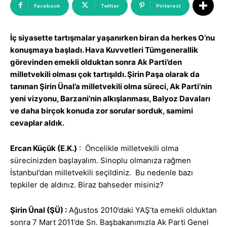
Facebook
Twitter
Pinterest
İç siyasette tartışmalar yaşanırken biran da herkes O’nu
konuşmaya başladı. Hava Kuvvetleri Tümgenerallik
görevinden emekli olduktan sonra Ak Parti’den
milletvekili olması çok tartışıldı. Şirin Paşa olarak da
tanınan Şirin Ünal’a milletvekili olma süreci, Ak Parti’nin
yeni vizyonu, Barzani’nin alkışlanması, Balyoz Davaları
ve daha birçok konuda zor sorular sorduk, samimi
cevaplar aldık.
Ercan Küçük (E.K.)
: Öncelikle milletvekili olma
sürecinizden başlayalım. Sinoplu olmanıza rağmen
İstanbul’dan milletvekili seçildiniz. Bu nedenle bazı
tepkiler de aldınız. Biraz bahseder misiniz?
Şirin Ünal (ŞÜ) :
Ağustos 2010’daki YAŞ’ta emekli olduktan
sonra 7 Mart 2011’de Sn. Başbakanımızla Ak Parti Genel