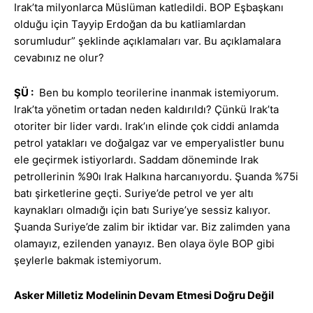
Irak’ta milyonlarca Müslüman katledildi. BOP Eşbaşkanı
olduğu için Tayyip Erdoğan da bu katliamlardan
sorumludur” şeklinde açıklamaları var. Bu açıklamalara
cevabınız ne olur?
ŞÜ :
Ben bu komplo teorilerine inanmak istemiyorum.
Irak’ta yönetim ortadan neden kaldırıldı? Çünkü Irak’ta
otoriter bir lider vardı. Irak’ın elinde çok ciddi anlamda
petrol yatakları ve doğalgaz var ve emperyalistler bunu
ele geçirmek istiyorlardı. Saddam döneminde Irak
petrollerinin %90ı Irak Halkına harcanıyordu. Şuanda %75i
batı şirketlerine geçti. Suriye’de petrol ve yer altı
kaynakları olmadığı için batı Suriye’ye sessiz kalıyor.
Şuanda Suriye’de zalim bir iktidar var. Biz zalimden yana
olamayız, ezilenden yanayız. Ben olaya öyle BOP gibi
şeylerle bakmak istemiyorum.
Asker Milletiz Modelinin Devam Etmesi Doğru Değil