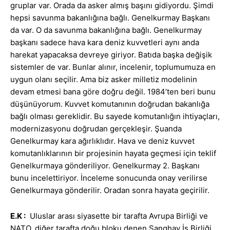
gruplar var. Orada da asker almış başını gidiyordu. Şimdi
hepsi savunma bakanlığına bağlı. Genelkurmay Başkanı
da var. O da savunma bakanlığına bağlı. Genelkurmay
başkanı sadece hava kara deniz kuvvetleri aynı anda
harekat yapacaksa devreye giriyor. Batıda başka değişik
sistemler de var. Bunlar alınır, incelenir, toplumumuza en
uygun olanı seçilir. Ama biz asker milletiz modelinin
devam etmesi bana göre doğru değil. 1984’ten beri bunu
düşünüyorum. Kuvvet komutanının doğrudan bakanlığa
bağlı olması gereklidir. Bu sayede komutanlığın ihtiyaçları,
modernizasyonu doğrudan gerçekleşir. Şuanda
Genelkurmay kara ağırlıklıdır. Hava ve deniz kuvvet
komutanlıklarının bir projesinin hayata geçmesi için teklif
Genelkurmaya gönderiliyor. Genelkurmay 2. Başkanı
bunu incelettiriyor. İnceleme sonucunda onay verilirse
Genelkurmaya gönderilir. Oradan sonra hayata geçirilir.
E.K
:
Uluslar arası siyasette bir tarafta Avrupa Birliği ve
NATO, diğer tarafta doğu bloku denen Sanghay İş Birliği