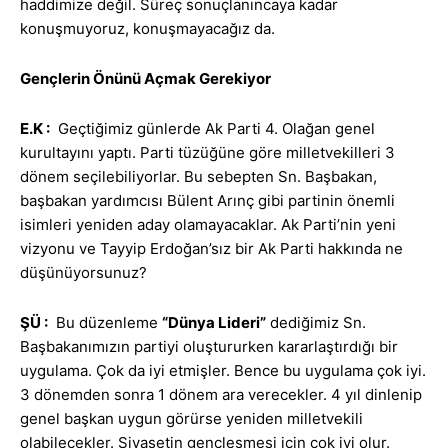
haddimize değil. Süreç sonuçlanıncaya kadar
konuşmuyoruz, konuşmayacağız da.
Gençlerin Önünü Açmak Gerekiyor
E.K
:
Geçtiğimiz günlerde Ak Parti 4. Olağan genel
kurultayını yaptı. Parti tüzüğüne göre milletvekilleri 3
dönem seçilebiliyorlar. Bu sebepten Sn. Başbakan,
başbakan yardımcısı Bülent Arınç gibi partinin önemli
isimleri yeniden aday olamayacaklar. Ak Parti’nin yeni
vizyonu ve Tayyip Erdoğan’sız bir Ak Parti hakkında ne
düşünüyorsunuz?
ŞÜ :
Bu düzenleme
“Dünya Lideri”
dediğimiz Sn.
Başbakanımızın partiyi oluştururken kararlaştırdığı bir
uygulama. Çok da iyi etmişler. Bence bu uygulama çok iyi.
3 dönemden sonra 1 dönem ara verecekler. 4 yıl dinlenip
genel başkan uygun görürse yeniden milletvekili
olabilecekler. Siyasetin gençleşmesi için çok iyi olur.