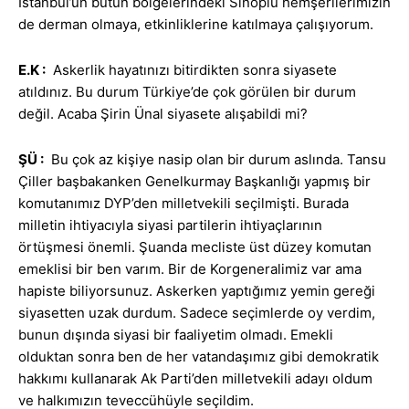
İstanbul’un bütün bölgelerindeki Sinoplu hemşerilerimizin
de derman olmaya, etkinliklerine katılmaya çalışıyorum.
E.K
:
Askerlik hayatınızı bitirdikten sonra siyasete
atıldınız. Bu durum Türkiye’de çok görülen bir durum
değil. Acaba Şirin Ünal siyasete alışabildi mi?
ŞÜ :
Bu çok az kişiye nasip olan bir durum aslında. Tansu
Çiller başbakanken Genelkurmay Başkanlığı yapmış bir
komutanımız DYP’den milletvekili seçilmişti. Burada
milletin ihtiyacıyla siyasi partilerin ihtiyaçlarının
örtüşmesi önemli. Şuanda mecliste üst düzey komutan
emeklisi bir ben varım. Bir de Korgeneralimiz var ama
hapiste biliyorsunuz. Askerken yaptığımız yemin gereği
siyasetten uzak durdum. Sadece seçimlerde oy verdim,
bunun dışında siyasi bir faaliyetim olmadı. Emekli
olduktan sonra ben de her vatandaşımız gibi demokratik
hakkımı kullanarak Ak Parti’den milletvekili adayı oldum
ve halkımızın teveccühüyle seçildim.