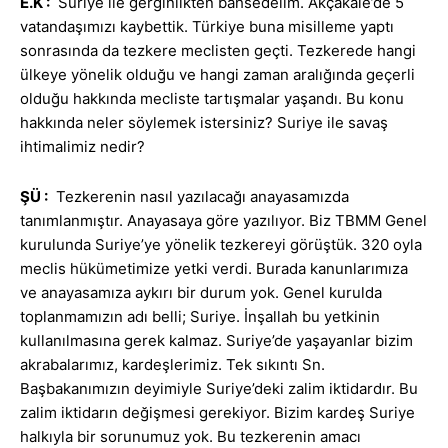
E.K
:
Suriye ile gerginlikten bahsedelim. Akçakale’de 5
vatandaşımızı kaybettik. Türkiye buna misilleme yaptı
sonrasında da tezkere meclisten geçti. Tezkerede hangi
ülkeye yönelik olduğu ve hangi zaman aralığında geçerli
olduğu hakkında mecliste tartışmalar yaşandı. Bu konu
hakkında neler söylemek istersiniz? Suriye ile savaş
ihtimalimiz nedir?
ŞÜ :
Tezkerenin nasıl yazılacağı anayasamızda
tanımlanmıştır. Anayasaya göre yazılıyor. Biz TBMM Genel
kurulunda Suriye’ye yönelik tezkereyi görüştük. 320 oyla
meclis hükümetimize yetki verdi. Burada kanunlarımıza
ve anayasamıza aykırı bir durum yok. Genel kurulda
toplanmamızın adı belli; Suriye. İnşallah bu yetkinin
kullanılmasına gerek kalmaz. Suriye’de yaşayanlar bizim
akrabalarımız, kardeşlerimiz. Tek sıkıntı Sn.
Başbakanımızın deyimiyle Suriye’deki zalim iktidardır. Bu
zalim iktidarın değişmesi gerekiyor. Bizim kardeş Suriye
halkıyla bir sorunumuz yok. Bu tezkerenin amacı