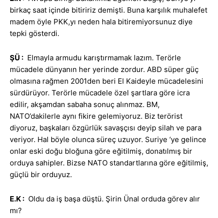
birkaç saat içinde bitiririz demişti. Buna karşılık muhalefet
madem öyle PKK,yı neden hala bitiremiyorsunuz diye
tepki gösterdi.
ŞÜ :
Elmayla armudu karıştırmamak lazım. Terörle
mücadele dünyanın her yerinde zordur. ABD süper güç
olmasına rağmen 2001den beri El Kaideyle mücadelesini
sürdürüyor. Terörle mücadele özel şartlara göre icra
edilir, akşamdan sabaha sonuç alınmaz. BM,
NATO’dakilerle aynı fikire gelemiyoruz. Biz terörist
diyoruz, başkaları özgürlük savaşçısı deyip silah ve para
veriyor. Hal böyle olunca süreç uzuyor. Suriye ‘ye gelince
onlar eski doğu bloğuna göre eğitilmiş, donatılmış bir
orduya sahipler. Bizse NATO standartlarına göre eğitilmiş,
güçlü bir orduyuz.
E.K
:
Oldu da iş başa düştü. Şirin Ünal orduda görev alır
mı?