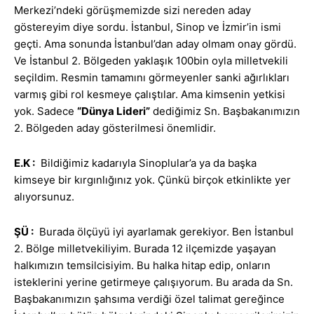
Merkezi’ndeki görüşmemizde sizi nereden aday
göstereyim diye sordu. İstanbul, Sinop ve İzmir’in ismi
geçti. Ama sonunda İstanbul’dan aday olmam onay gördü.
Ve İstanbul 2. Bölgeden yaklaşık 100bin oyla milletvekili
seçildim. Resmin tamamını görmeyenler sanki ağırlıkları
varmış gibi rol kesmeye çalıştılar. Ama kimsenin yetkisi
yok. Sadece
“Dünya Lideri”
dediğimiz Sn. Başbakanımızın
2. Bölgeden aday gösterilmesi önemlidir.
E.K
:
Bildiğimiz kadarıyla Sinoplular’a ya da başka
kimseye bir kırgınlığınız yok. Çünkü birçok etkinlikte yer
alıyorsunuz.
ŞÜ :
Burada ölçüyü iyi ayarlamak gerekiyor. Ben İstanbul
2. Bölge milletvekiliyim. Burada 12 ilçemizde yaşayan
halkımızın temsilcisiyim. Bu halka hitap edip, onların
isteklerini yerine getirmeye çalışıyorum. Bu arada da Sn.
Başbakanımızın şahsıma verdiği özel talimat gereğince