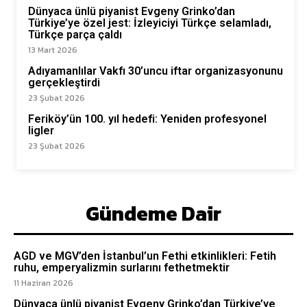
Dünyaca ünlü piyanist Evgeny Grinko’dan
Türkiye’ye özel jest: İzleyiciyi Türkçe selamladı,
Türkçe parça çaldı
13 Mart 2026
Adıyamanlılar Vakfı 30’uncu iftar organizasyonunu
gerçekleştirdi
23 Şubat 2026
Feriköy’ün 100. yıl hedefi: Yeniden profesyonel
ligler
23 Şubat 2026
Gündeme Dair
AGD ve MGV’den İstanbul’un Fethi etkinlikleri: Fetih
ruhu, emperyalizmin surlarını fethetmektir
11 Haziran 2026
Dünyaca ünlü piyanist Evgeny Grinko’dan Türkiye’ye