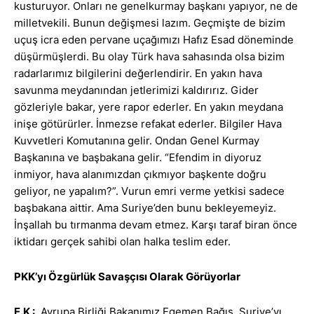
kusturuyor. Onları ne genelkurmay başkanı yapıyor, ne de
milletvekili. Bunun değişmesi lazım. Geçmişte de bizim
uçuş icra eden pervane uçağımızı Hafız Esad döneminde
düşürmüşlerdi. Bu olay Türk hava sahasında olsa bizim
radarlarımız bilgilerini değerlendirir. En yakın hava
savunma meydanından jetlerimizi kaldırırız. Gider
gözleriyle bakar, yere rapor ederler. En yakın meydana
inişe götürürler. İnmezse refakat ederler. Bilgiler Hava
Kuvvetleri Komutanına gelir. Ondan Genel Kurmay
Başkanına ve başbakana gelir. “Efendim in diyoruz
inmiyor, hava alanımızdan çıkmıyor başkente doğru
geliyor, ne yapalım?”. Vurun emri verme yetkisi sadece
başbakana aittir. Ama Suriye’den bunu bekleyemeyiz.
İnşallah bu tırmanma devam etmez. Karşı taraf biran önce
iktidarı gerçek sahibi olan halka teslim eder.
PKK’yı Özgürlük Savaşçısı Olarak Görüyorlar
E.K
:
Avrupa Birliği Bakanımız Egemen Bağış, Suriye’yı