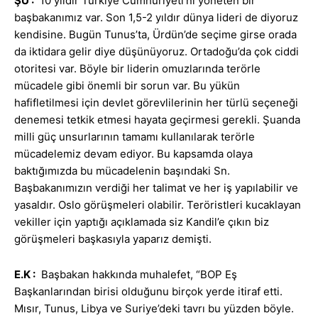
ŞÜ :
10 yıldır Türkiye Cumhuriyeti’ni yöneten bir
başbakanımız var. Son 1,5-2 yıldır dünya lideri de diyoruz
kendisine. Bugün Tunus’ta, Ürdün’de seçime girse orada
da iktidara gelir diye düşünüyoruz. Ortadoğu’da çok ciddi
otoritesi var. Böyle bir liderin omuzlarında terörle
mücadele gibi önemli bir sorun var. Bu yükün
hafifletilmesi için devlet görevlilerinin her türlü seçeneği
denemesi tetkik etmesi hayata geçirmesi gerekli. Şuanda
milli güç unsurlarının tamamı kullanılarak terörle
mücadelemiz devam ediyor. Bu kapsamda olaya
baktığımızda bu mücadelenin başındaki Sn.
Başbakanımızın verdiği her talimat ve her iş yapılabilir ve
yasaldır. Oslo görüşmeleri olabilir. Teröristleri kucaklayan
vekiller için yaptığı açıklamada siz Kandil’e çıkın biz
görüşmeleri başkasıyla yaparız demişti.
E.K
:
Başbakan hakkında muhalefet, “BOP Eş
Başkanlarından birisi olduğunu birçok yerde itiraf etti.
Mısır, Tunus, Libya ve Suriye’deki tavrı bu yüzden böyle.