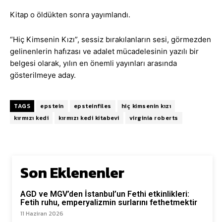
Kitap o öldükten sonra yayımlandı.
“Hiç Kimsenin Kızı”, sessiz bırakılanların sesi, görmezden
gelinenlerin hafızası ve adalet mücadelesinin yazılı bir
belgesi olarak, yılın en önemli yayınları arasında
gösterilmeye aday.
TAGS
epstein
epsteinfiles
hiç kimsenin kızı
kırmızı kedi
kırmızı kedi kitabevi
virginia roberts
Son Eklenenler
AGD ve MGV’den İstanbul’un Fethi etkinlikleri:
Fetih ruhu, emperyalizmin surlarını fethetmektir
11 Haziran 2026