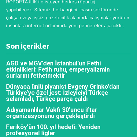
RÖPORTAJLIK ile isteyen herkes röportaj
yapabilecek. Sitemiz, herhangi bir basın sektöründe
çalışan veya işsiz, gazetecilik alanında çalışmalar yürüten
insanlara internet ortamında yeni pencereler açacaktır.
Son İçerikler
AGD ve MGV’den İstanbul’un Fethi
etkinlikleri: Fetih ruhu, emperyalizmin
surlarını fethetmektir
Dünyaca ünlü piyanist Evgeny Grinko’dan
Türkiye’ye özel jest: İzleyiciyi Türkçe
selamladı, Türkçe parça çaldı
Adıyamanlılar Vakfı 30’uncu iftar
organizasyonunu gerçekleştirdi
Feriköy’ün 100. yıl hedefi: Yeniden
profesyonel ligler