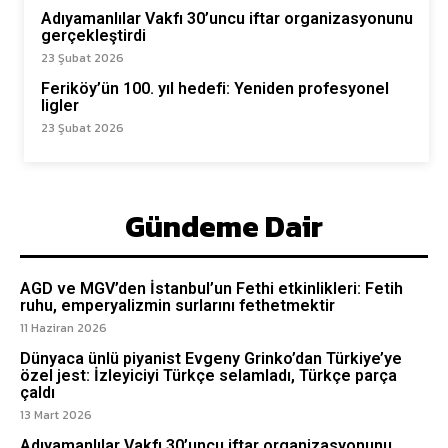
Adıyamanlılar Vakfı 30’uncu iftar organizasyonunu
gerçekleştirdi
23 Şubat 2026
Feriköy’ün 100. yıl hedefi: Yeniden profesyonel
ligler
23 Şubat 2026
Gündeme Dair
AGD ve MGV’den İstanbul’un Fethi etkinlikleri: Fetih
ruhu, emperyalizmin surlarını fethetmektir
11 Haziran 2026
Dünyaca ünlü piyanist Evgeny Grinko’dan Türkiye’ye
özel jest: İzleyiciyi Türkçe selamladı, Türkçe parça
çaldı
13 Mart 2026
Adıyamanlılar Vakfı 30’uncu iftar organizasyonunu