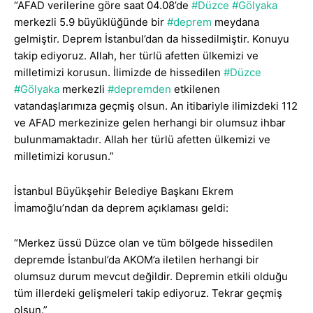
“
AFAD verilerine göre saat 04.08’de
#Düzce
#Gölyaka
merkezli 5.9 büyüklüğünde bir
#deprem
meydana
gelmiştir. Deprem İstanbul’dan da hissedilmiştir. Konuyu
takip ediyoruz. Allah, her türlü afetten ülkemizi ve
milletimizi korusun. İlimizde de hissedilen
#Düzce
#Gölyaka
merkezli
#depremden
etkilenen
vatandaşlarımıza geçmiş olsun. An itibariyle ilimizdeki 112
ve AFAD merkezinize gelen herhangi bir olumsuz ihbar
bulunmamaktadır. Allah her türlü afetten ülkemizi ve
milletimizi korusun.”
İstanbul Büyükşehir Belediye Başkanı Ekrem
İmamoğlu’ndan da deprem açıklaması geldi:
“Merkez üssü Düzce olan ve tüm bölgede hissedilen
depremde İstanbul’da AKOM’a iletilen herhangi bir
olumsuz durum mevcut değildir. Depremin etkili olduğu
tüm illerdeki gelişmeleri takip ediyoruz. Tekrar geçmiş
olsun.”