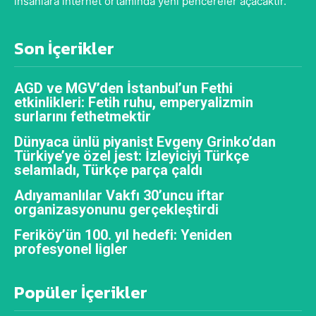
insanlara internet ortamında yeni pencereler açacaktır.
Son İçerikler
AGD ve MGV’den İstanbul’un Fethi
etkinlikleri: Fetih ruhu, emperyalizmin
surlarını fethetmektir
Dünyaca ünlü piyanist Evgeny Grinko’dan
Türkiye’ye özel jest: İzleyiciyi Türkçe
selamladı, Türkçe parça çaldı
Adıyamanlılar Vakfı 30’uncu iftar
organizasyonunu gerçekleştirdi
Feriköy’ün 100. yıl hedefi: Yeniden
profesyonel ligler
Popüler İçerikler