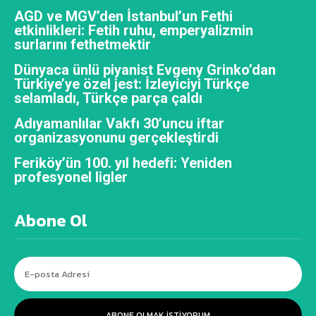
AGD ve MGV’den İstanbul’un Fethi
etkinlikleri: Fetih ruhu, emperyalizmin
surlarını fethetmektir
Dünyaca ünlü piyanist Evgeny Grinko’dan
Türkiye’ye özel jest: İzleyiciyi Türkçe
selamladı, Türkçe parça çaldı
Adıyamanlılar Vakfı 30’uncu iftar
organizasyonunu gerçekleştirdi
Feriköy’ün 100. yıl hedefi: Yeniden
profesyonel ligler
Abone Ol
ABONE OLMAK ISTIYORUM