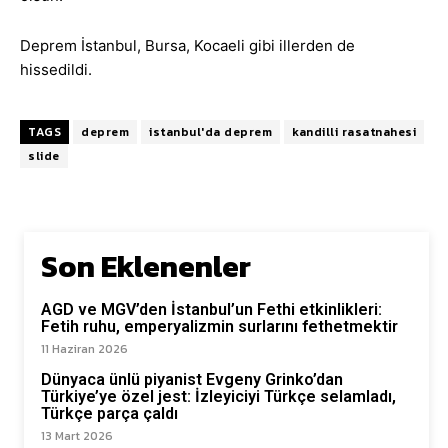
Deprem İstanbul, Bursa, Kocaeli gibi illerden de
hissedildi.
TAGS
deprem
istanbul'da deprem
kandilli rasatnahesi
slide
Son Eklenenler
AGD ve MGV’den İstanbul’un Fethi etkinlikleri:
Fetih ruhu, emperyalizmin surlarını fethetmektir
11 Haziran 2026
Dünyaca ünlü piyanist Evgeny Grinko’dan
Türkiye’ye özel jest: İzleyiciyi Türkçe selamladı,
Türkçe parça çaldı
13 Mart 2026