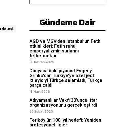
Gündeme Dair
delesi
AGD ve MGV’den İstanbul’un Fethi
etkinlikleri: Fetih ruhu,
emperyalizmin surlarını
fethetmektir
11 Haziran 2026
Dünyaca ünlü piyanist Evgeny
Grinko’dan Türkiye’ye özel jest:
İzleyiciyi Türkçe selamladı, Türkçe
parça çaldı
13 Mart 2026
Adıyamanlılar Vakfı 30’uncu iftar
organizasyonunu gerçekleştirdi
23 Şubat 2026
Feriköy’ün 100. yıl hedefi: Yeniden
profesyonel ligler