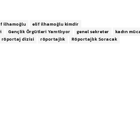
if ilhamoğlu
elif ilhamoğlu kimdir
i
Gençlik Örgütleri Yanıtlıyor
genel sekreter
kadın müca
röportaj dizisi
röportajlık
Röportajlık Soracak