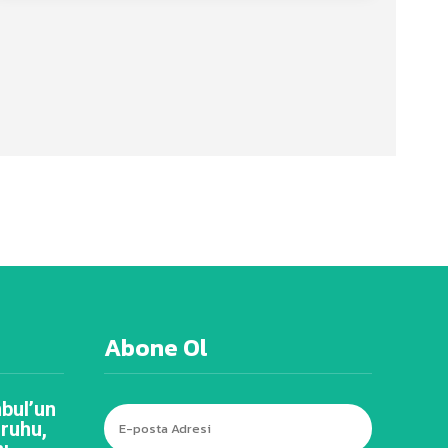
Abone Ol
bul’un
 ruhu,