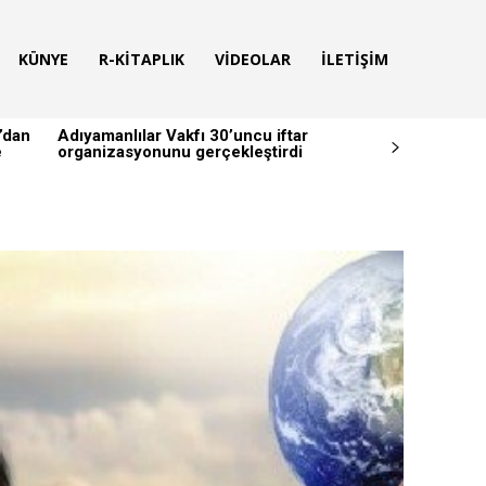
KÜNYE
R-KITAPLIK
VIDEOLAR
İLETIŞIM
’dan
Adıyamanlılar Vakfı 30’uncu iftar
e
organizasyonunu gerçekleştirdi