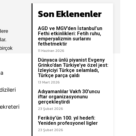
Son Eklenenler
AGD ve MGV’den İstanbul’un
lere
Fethi etkinlikleri: Fetih ruhu,
emperyalizmin surlarını
lar.
fethetmektir
birçok
11 Haziran 2026
Dünyaca ünlü piyanist Evgeny
Grinko’dan Türkiye’ye özel jest:
İzleyiciyi Türkçe selamladı,
la
Türkçe parça çaldı
13 Mart 2026
izileri
Adıyamanlılar Vakfı 30’uncu
iftar organizasyonunu
gerçekleştirdi
ekreteri
23 Şubat 2026
Feriköy’ün 100. yıl hedefi:
Yeniden profesyonel ligler
23 Şubat 2026