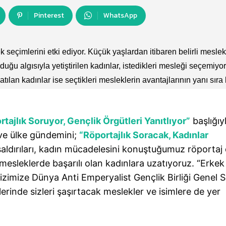
Pinterest
WhatsApp
seçimlerini etki ediyor. Küçük yaşlardan itibaren belirli meslek
uğu algısıyla yetiştirilen kadınlar, istedikleri mesleği seçemiyor
ılan kadınlar ise seçtikleri mesleklerin avantajlarının yanı sıra 
rtajlık Soruyor, Gençlik Örgütleri Yanıtlıyor”
başlığıy
ı ve ülke gündemini;
“Röportajlık Soracak, Kadınlar
saldırıları, kadın mücadelesini konuştuğumuz röportaj d
sleklerde başarılı olan kadınlara uzatıyoruz. “Erkek
izimize Dünya Anti Emperyalist Gençlik Birliği Genel S
lerinde sizleri şaşırtacak meslekler ve isimlere de yer