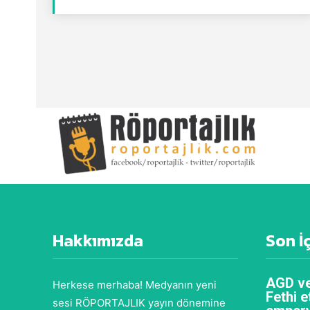
Hakkımızda
Son İ
AGD ve
Herkese merhaba! Medyanın yeni
Fethi e
sesi RÖPORTAJLIK yayın dönemine