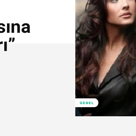
sına
ı”
GENEL