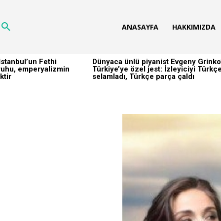
ANASAYFA
HAKKIMIZDA
stanbul’un Fethi
Dünyaca ünlü piyanist Evgeny Grinko
h ruhu, emperyalizmin
Türkiye’ye özel jest: İzleyiciyi Türkç
ktir
selamladı, Türkçe parça çaldı