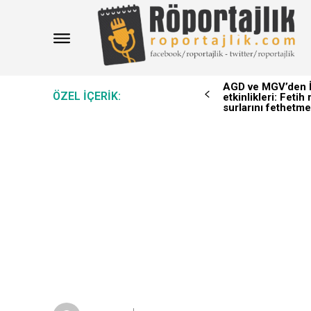
AGD ve MGV’den İ
ÖZEL IÇERIK:
etkinlikleri: Feti
surlarını fethetme