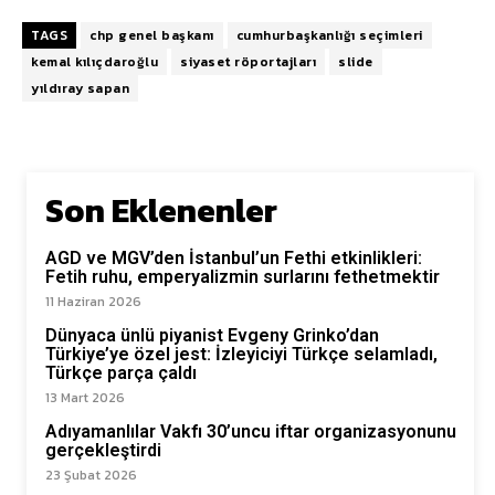
TAGS
chp genel başkanı
cumhurbaşkanlığı seçimleri
kemal kılıçdaroğlu
siyaset röportajları
slide
yıldıray sapan
Son Eklenenler
AGD ve MGV’den İstanbul’un Fethi etkinlikleri:
Fetih ruhu, emperyalizmin surlarını fethetmektir
11 Haziran 2026
Dünyaca ünlü piyanist Evgeny Grinko’dan
Türkiye’ye özel jest: İzleyiciyi Türkçe selamladı,
Türkçe parça çaldı
13 Mart 2026
Adıyamanlılar Vakfı 30’uncu iftar organizasyonunu
gerçekleştirdi
23 Şubat 2026