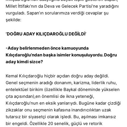
Millet İttifakı’nın da Deva ve Gelecek Partisi’ne yaradığını
vurguladı. Sapan’ın sorularımıza verdiği cevaplar şu
şekilde:
‘DOĞRU ADAY KILIÇDAROĞLU DEĞİLDİ’
-Aday belirlenmeden önce kamuoyunda
Kılıçdaroğlu’ndan başka isimler konuşuluyordu. Doğru
aday kimdi sizce?
Kemal Kılıçdaroğlu hiçbir açıdan doğru aday değildi.
Genel seçmenin aradığı donanım, karizma, liderlik ruhu,
entelektüel birikim (özellikle Baykal döneminde yükselen
çıta açısından),en önemlisi de ikna yeteneği,
Kılıçdaroğlu’nun en eksik yanlarıydı. Bugüne kadar çizdiği
zikzaklar onu seçmenin kafasına inandırıcılıktan uzak
tutarsız bir siyasetçi olarak işledi. Bu, aşılması imkansız
bir engeldi. Özellikle 20 senelik, güçlü ve retorik