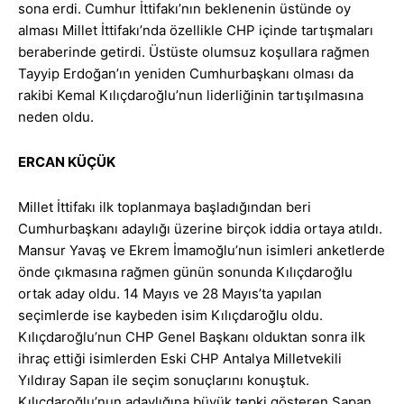
sona erdi. Cumhur İttifakı’nın beklenenin üstünde oy
alması Millet İttifakı’nda özellikle CHP içinde tartışmaları
beraberinde getirdi. Üstüste olumsuz koşullara rağmen
Tayyip Erdoğan’ın yeniden Cumhurbaşkanı olması da
rakibi Kemal Kılıçdaroğlu’nun liderliğinin tartışılmasına
neden oldu.
ERCAN KÜÇÜK
Millet İttifakı ilk toplanmaya başladığından beri
Cumhurbaşkanı adaylığı üzerine birçok iddia ortaya atıldı.
Mansur Yavaş ve Ekrem İmamoğlu’nun isimleri anketlerde
önde çıkmasına rağmen günün sonunda Kılıçdaroğlu
ortak aday oldu. 14 Mayıs ve 28 Mayıs’ta yapılan
seçimlerde ise kaybeden isim Kılıçdaroğlu oldu.
Kılıçdaroğlu’nun CHP Genel Başkanı olduktan sonra ilk
ihraç ettiği isimlerden Eski CHP Antalya Milletvekili
Yıldıray Sapan ile seçim sonuçlarını konuştuk.
Kılıçdaroğlu’nun adaylığına büyük tepki gösteren Sapan,