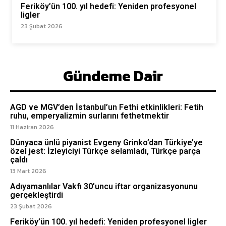
Feriköy’ün 100. yıl hedefi: Yeniden profesyonel
ligler
23 Şubat 2026
Gündeme Dair
AGD ve MGV’den İstanbul’un Fethi etkinlikleri: Fetih
ruhu, emperyalizmin surlarını fethetmektir
11 Haziran 2026
Dünyaca ünlü piyanist Evgeny Grinko’dan Türkiye’ye
özel jest: İzleyiciyi Türkçe selamladı, Türkçe parça
çaldı
13 Mart 2026
Adıyamanlılar Vakfı 30’uncu iftar organizasyonunu
gerçekleştirdi
23 Şubat 2026
Feriköy’ün 100. yıl hedefi: Yeniden profesyonel ligler