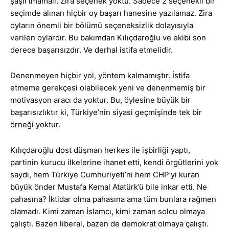
şaşırtmamalı. Zira seçenek yoktu. Sadece 2 seçenekli bir
seçimde alınan hiçbir oy başarı hanesine yazılamaz. Zira
oyların önemli bir bölümü seçeneksizlik dolayısıyla
verilen oylardır. Bu bakımdan Kılıçdaroğlu ve ekibi son
derece başarısızdır. Ve derhal istifa etmelidir.
Denenmeyen hiçbir yol, yöntem kalmamıştır. İstifa
etmeme gerekçesi olabilecek yeni ve denenmemiş bir
motivasyon aracı da yoktur. Bu, öylesine büyük bir
başarısızlıktır ki, Türkiye’nin siyasi geçmişinde tek bir
örneği yoktur.
Kılıçdaroğlu dost düşman herkes ile işbirliği yaptı,
partinin kurucu ilkelerine ihanet etti, kendi örgütlerini yok
saydı, hem Türkiye Cumhuriyeti’ni hem CHP’yi kuran
büyük önder Mustafa Kemal Atatürk’ü bile inkar etti. Ne
pahasına? İktidar olma pahasına ama tüm bunlara rağmen
olamadı. Kimi zaman İslamcı, kimi zaman solcu olmaya
çalıştı. Bazen liberal, bazen de demokrat olmaya çalıştı.