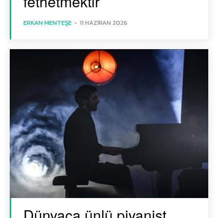
fethetmektir
ERKAN MENTEŞE
-
11 HAZIRAN 2026
Dünyaca ünlü piyanist