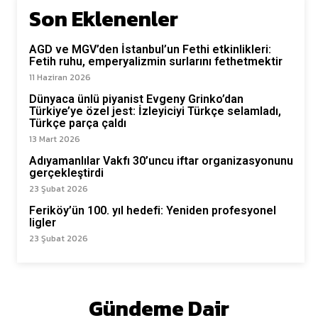
Son Eklenenler
AGD ve MGV’den İstanbul’un Fethi etkinlikleri:
Fetih ruhu, emperyalizmin surlarını fethetmektir
11 Haziran 2026
Dünyaca ünlü piyanist Evgeny Grinko’dan
Türkiye’ye özel jest: İzleyiciyi Türkçe selamladı,
Türkçe parça çaldı
13 Mart 2026
Adıyamanlılar Vakfı 30’uncu iftar organizasyonunu
gerçekleştirdi
23 Şubat 2026
Feriköy’ün 100. yıl hedefi: Yeniden profesyonel
ligler
23 Şubat 2026
Gündeme Dair