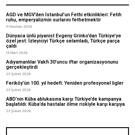
AGD ve MGV’den İstanbul’un Fethi etkinlikleri: Fetih
ruhu, emperyalizmin surlarını fethetmektir
11 Haziran 2026
Dünyaca ünlü piyanist Evgeny Grinko’dan Türkiye’ye
özel jest: İzleyiciyi Türkçe selamladı, Türkçe parça
çaldı
13 Mart 2026
Adıyamanlılar Vakfı 30’uncu iftar organizasyonunu
gerçekleştirdi
23 Şubat 2026
Feriköy’ün 100. yıl hedefi: Yeniden profesyonel ligler
23 Şubat 2026
ABD’nin Küba ablukasına karşı Türkiye’de kampanya
başlatıldı: Küba’da hastalar ölme riskiyle karşı karşıya
23 Şubat 2026