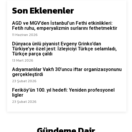
Son Eklenenler
AGD ve MGV’den İstanbul’un Fethi etkinlikleri:
Fetih ruhu, emperyalizmin surlarını fethetmektir
11 Haziran 2026
Dünyaca ünlü piyanist Evgeny Grinko’dan
Türkiye’ye özel jest: İzleyiciyi Türkçe selamladı,
Türkçe parça çaldı
13 Mart 2026
Adıyamanlılar Vakfı 30’uncu iftar organizasyonunu
gerçekleştirdi
23 Şubat 2026
Feriköy’ün 100. yıl hedefi: Yeniden profesyonel
ligler
23 Şubat 2026
Gündeme Dair