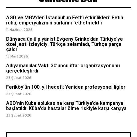
AGD ve MGV’den İstanbul’un Fethi etkinlikleri: Fetih
ruhu, emperyalizmin surlarını fethetmektir
11 Haziran 2026
Dünyaca ünlü piyanist Evgeny Grinko’dan Türkiye’ye
özel jest: İzleyiciyi Türkçe selamladı, Türkçe parça
çaldı
13 Mart 2026
Adıyamanlılar Vakfı 30’uncu iftar organizasyonunu
gerçekleştirdi
23 Şubat 2026
Feriköy’ün 100. yıl hedefi: Yeniden profesyonel ligler
23 Şubat 2026
ABD’nin Küba ablukasına karşı Türkiye’de kampanya
başlatıldı: Küba’da hastalar ölme riskiyle karşı karşıya
23 Şubat 2026