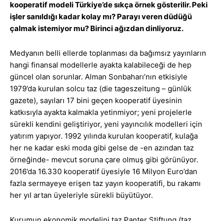
kooperatif modeli Türkiye’de sıkça örnek gösterilir. Peki
işler sanıldığı kadar kolay mı? Parayı veren düdüğü
çalmak istemiyor mu? Birinci ağızdan dinliyoruz.
Medyanın belli ellerde toplanması da bağımsız yayınların
hangi finansal modellerle ayakta kalabileceği de hep
güncel olan sorunlar. Alman Sonbaharı’nın etkisiyle
1979’da kurulan solcu taz (die tageszeitung – günlük
gazete), sayıları 17 bini geçen kooperatif üyesinin
katkısıyla ayakta kalmakla yetinmiyor; yeni projelerle
sürekli kendini geliştiriyor, yeni yayıncılık modelleri için
yatırım yapıyor. 1992 yılında kurulan kooperatif, kulağa
her ne kadar eski moda gibi gelse de -en azından taz
örneğinde- mevcut soruna çare olmuş gibi görünüyor.
2016’da 16.330 kooperatif üyesiyle 16 Milyon Euro’dan
fazla sermayeye erişen taz yayın kooperatifi, bu rakamı
her yıl artan üyeleriyle sürekli büyütüyor.
Kurumun ekonomik modelini taz Panter Stiftung (taz