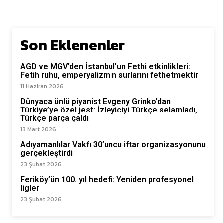
Son Eklenenler
AGD ve MGV’den İstanbul’un Fethi etkinlikleri:
Fetih ruhu, emperyalizmin surlarını fethetmektir
11 Haziran 2026
Dünyaca ünlü piyanist Evgeny Grinko’dan
Türkiye’ye özel jest: İzleyiciyi Türkçe selamladı,
Türkçe parça çaldı
13 Mart 2026
Adıyamanlılar Vakfı 30’uncu iftar organizasyonunu
gerçekleştirdi
23 Şubat 2026
Feriköy’ün 100. yıl hedefi: Yeniden profesyonel
ligler
23 Şubat 2026