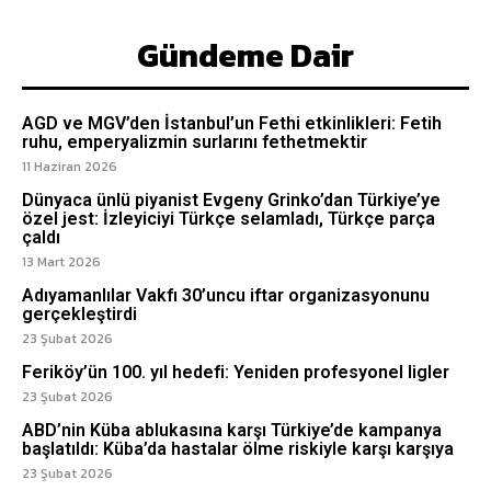
Gündeme Dair
AGD ve MGV’den İstanbul’un Fethi etkinlikleri: Fetih
ruhu, emperyalizmin surlarını fethetmektir
11 Haziran 2026
Dünyaca ünlü piyanist Evgeny Grinko’dan Türkiye’ye
özel jest: İzleyiciyi Türkçe selamladı, Türkçe parça
çaldı
13 Mart 2026
Adıyamanlılar Vakfı 30’uncu iftar organizasyonunu
gerçekleştirdi
23 Şubat 2026
Feriköy’ün 100. yıl hedefi: Yeniden profesyonel ligler
23 Şubat 2026
ABD’nin Küba ablukasına karşı Türkiye’de kampanya
başlatıldı: Küba’da hastalar ölme riskiyle karşı karşıya
23 Şubat 2026