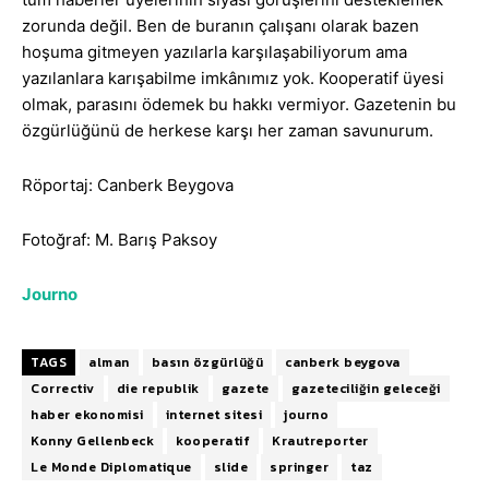
zorunda değil. Ben de buranın çalışanı olarak bazen
hoşuma gitmeyen yazılarla karşılaşabiliyorum ama
yazılanlara karışabilme imkânımız yok. Kooperatif üyesi
olmak, parasını ödemek bu hakkı vermiyor. Gazetenin bu
özgürlüğünü de herkese karşı her zaman savunurum.
Röportaj: Canberk Beygova
Fotoğraf: M. Barış Paksoy
Journo
TAGS
alman
basın özgürlüğü
canberk beygova
Correctiv
die republik
gazete
gazeteciliğin geleceği
haber ekonomisi
internet sitesi
journo
Konny Gellenbeck
kooperatif
Krautreporter
Le Monde Diplomatique
slide
springer
taz