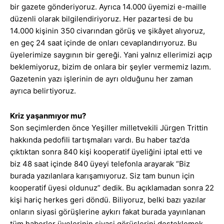
bir gazete gönderiyoruz. Ayrıca 14.000 üyemizi e-maille
düzenli olarak bilgilendiriyoruz. Her pazartesi de bu
14.000 kişinin 350 civarından görüş ve şikâyet alıyoruz,
en geç 24 saat içinde de onları cevaplandırıyoruz. Bu
üyelerimize saygının bir gereği. Yani yalnız ellerimizi açıp
beklemiyoruz, bizim de onlara bir şeyler vermemiz lazım.
Gazetenin yazı işlerinin de ayrı olduğunu her zaman
ayrıca belirtiyoruz.
Kriz yaşanmıyor mu?
Son seçimlerden önce Yeşiller milletvekili Jürgen Trittin
hakkında pedofili tartışmaları vardı. Bu haber taz’da
çıktıktan sonra 840 kişi kooperatif üyeliğini iptal etti ve
biz 48 saat içinde 840 üyeyi telefonla arayarak “Biz
burada yazılanlara karışamıyoruz. Siz tam bunun için
kooperatif üyesi oldunuz” dedik. Bu açıklamadan sonra 22
kişi hariç herkes geri döndü. Biliyoruz, belki bazı yazılar
onların siyasi görüşlerine aykırı fakat burada yayınlanan
tüm haberler üyelerinin siyasi görüşlerini desteklemek