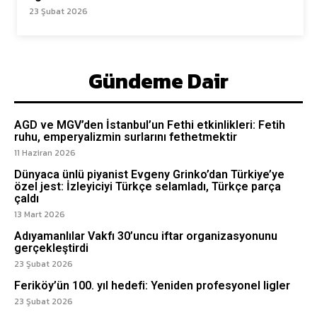
23 Şubat 2026
Gündeme Dair
AGD ve MGV’den İstanbul’un Fethi etkinlikleri: Fetih
ruhu, emperyalizmin surlarını fethetmektir
11 Haziran 2026
Dünyaca ünlü piyanist Evgeny Grinko’dan Türkiye’ye
özel jest: İzleyiciyi Türkçe selamladı, Türkçe parça
çaldı
13 Mart 2026
Adıyamanlılar Vakfı 30’uncu iftar organizasyonunu
gerçekleştirdi
23 Şubat 2026
Feriköy’ün 100. yıl hedefi: Yeniden profesyonel ligler
23 Şubat 2026