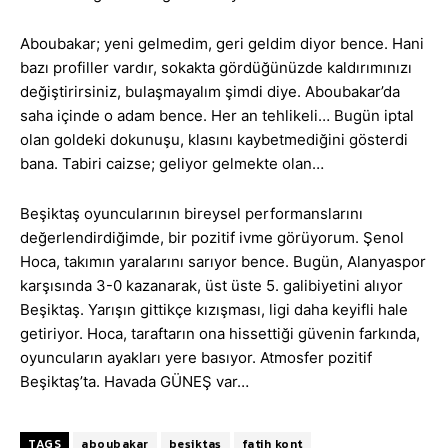
Aboubakar; yeni gelmedim, geri geldim diyor bence. Hani
bazı profiller vardır, sokakta gördüğünüzde kaldırımınızı
değiştirirsiniz, bulaşmayalım şimdi diye. Aboubakar’da
saha içinde o adam bence. Her an tehlikeli… Bugün iptal
olan goldeki dokunuşu, klasını kaybetmediğini gösterdi
bana. Tabiri caizse; geliyor gelmekte olan…
Beşiktaş oyuncularının bireysel performanslarını
değerlendirdiğimde, bir pozitif ivme görüyorum. Şenol
Hoca, takımın yaralarını sarıyor bence. Bugün, Alanyaspor
karşısında 3-0 kazanarak, üst üste 5. galibiyetini alıyor
Beşiktaş. Yarışın gittikçe kızışması, ligi daha keyifli hale
getiriyor. Hoca, taraftarın ona hissettiği güvenin farkında,
oyuncuların ayakları yere basıyor. Atmosfer pozitif
Beşiktaş’ta. Havada GÜNEŞ var…
TAGS
aboubakar
beşiktaş
fatih kont