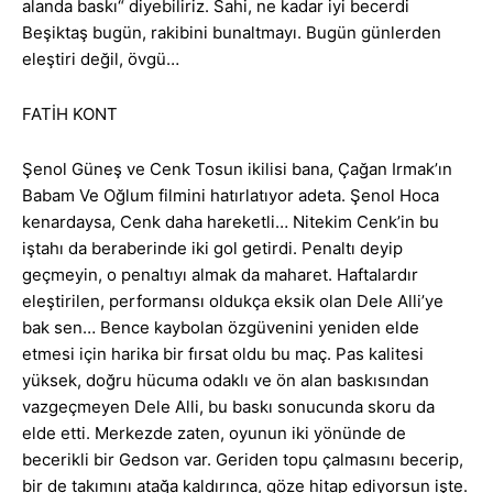
alanda baskı“ diyebiliriz. Sahi, ne kadar iyi becerdi
Beşiktaş bugün, rakibini bunaltmayı. Bugün günlerden
eleştiri değil, övgü…
FATİH KONT
Şenol Güneş ve Cenk Tosun ikilisi bana, Çağan Irmak’ın
Babam Ve Oğlum filmini hatırlatıyor adeta. Şenol Hoca
kenardaysa, Cenk daha hareketli… Nitekim Cenk’in bu
iştahı da beraberinde iki gol getirdi. Penaltı deyip
geçmeyin, o penaltıyı almak da maharet. Haftalardır
eleştirilen, performansı oldukça eksik olan Dele Alli’ye
bak sen… Bence kaybolan özgüvenini yeniden elde
etmesi için harika bir fırsat oldu bu maç. Pas kalitesi
yüksek, doğru hücuma odaklı ve ön alan baskısından
vazgeçmeyen Dele Alli, bu baskı sonucunda skoru da
elde etti. Merkezde zaten, oyunun iki yönünde de
becerikli bir Gedson var. Geriden topu çalmasını becerip,
bir de takımını atağa kaldırınca, göze hitap ediyorsun işte.