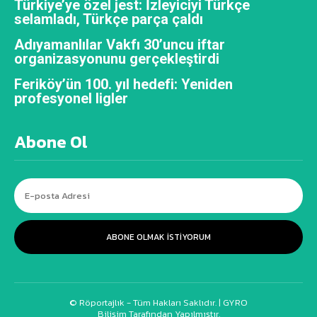
Türkiye’ye özel jest: İzleyiciyi Türkçe
selamladı, Türkçe parça çaldı
Adıyamanlılar Vakfı 30’uncu iftar
organizasyonunu gerçekleştirdi
Feriköy’ün 100. yıl hedefi: Yeniden
profesyonel ligler
Abone Ol
ABONE OLMAK ISTIYORUM
© Röportajlık - Tüm Hakları Saklıdır. |
GYRO
Bilişim Tarafından Yapılmıştır.