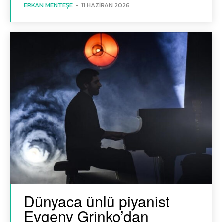
ERKAN MENTEŞE
-
11 HAZIRAN 2026
Dünyaca ünlü piyanist
Evgeny Grinko’dan