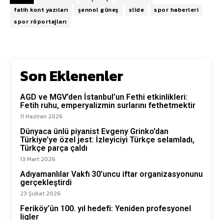
fatih kont yazıları
şennol güneş
slide
spor haberleri
spor röportajları
Son Eklenenler
AGD ve MGV’den İstanbul’un Fethi etkinlikleri:
Fetih ruhu, emperyalizmin surlarını fethetmektir
11 Haziran 2026
Dünyaca ünlü piyanist Evgeny Grinko’dan
Türkiye’ye özel jest: İzleyiciyi Türkçe selamladı,
Türkçe parça çaldı
13 Mart 2026
Adıyamanlılar Vakfı 30’uncu iftar organizasyonunu
gerçekleştirdi
23 Şubat 2026
Feriköy’ün 100. yıl hedefi: Yeniden profesyonel
ligler