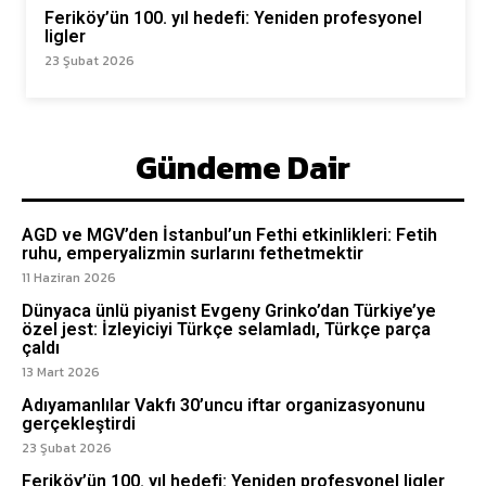
Feriköy’ün 100. yıl hedefi: Yeniden profesyonel
ligler
23 Şubat 2026
Gündeme Dair
AGD ve MGV’den İstanbul’un Fethi etkinlikleri: Fetih
ruhu, emperyalizmin surlarını fethetmektir
11 Haziran 2026
Dünyaca ünlü piyanist Evgeny Grinko’dan Türkiye’ye
özel jest: İzleyiciyi Türkçe selamladı, Türkçe parça
çaldı
13 Mart 2026
Adıyamanlılar Vakfı 30’uncu iftar organizasyonunu
gerçekleştirdi
23 Şubat 2026
Feriköy’ün 100. yıl hedefi: Yeniden profesyonel ligler