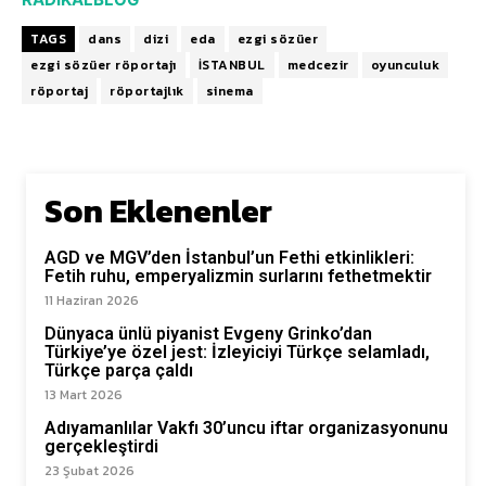
TAGS
dans
dizi
eda
ezgi sözüer
ezgi sözüer röportajı
İSTANBUL
medcezir
oyunculuk
röportaj
röportajlık
sinema
Son Eklenenler
AGD ve MGV’den İstanbul’un Fethi etkinlikleri:
Fetih ruhu, emperyalizmin surlarını fethetmektir
11 Haziran 2026
Dünyaca ünlü piyanist Evgeny Grinko’dan
Türkiye’ye özel jest: İzleyiciyi Türkçe selamladı,
Türkçe parça çaldı
13 Mart 2026
Adıyamanlılar Vakfı 30’uncu iftar organizasyonunu
gerçekleştirdi
23 Şubat 2026