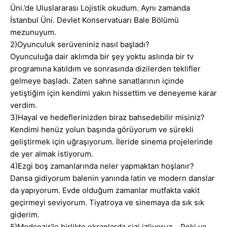
Üni.’de Uluslararası Lojistik okudum. Aynı zamanda
İstanbul Üni. Devlet Konservatuarı Bale Bölümü
mezunuyum.
2)Oyunculuk serüveniniz nasıl başladı?
Oyunculuğa dair aklımda bir şey yoktu aslında bir tv
programına katıldım ve sonrasında dizilerden teklifler
gelmeye başladı. Zaten sahne sanatlarının içinde
yetiştiğim için kendimi yakın hissettim ve deneyeme karar
verdim.
3)Hayal ve hedeflerinizden biraz bahsedebilir misiniz?
Kendimi henüz yolun başında görüyorum ve sürekli
geliştirmek için uğraşıyorum. İleride sinema projelerinde
de yer almak istiyorum.
4)Ezgi boş zamanlarında neler yapmaktan hoşlanır?
Dansa gidiyorum balenin yanında latin ve modern danslar
da yapıyorum. Evde olduğum zamanlar mutfakta vakit
geçirmeyi seviyorum. Tiyatroya ve sinemaya da sık sık
giderim.
5)Medcezir’le birlikte ekranlarda sizi izliyoruz… Peki ya