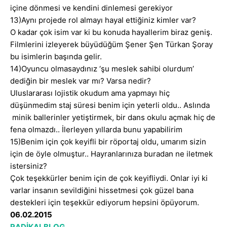
içine dönmesi ve kendini dinlemesi gerekiyor
13)Aynı projede rol almayı hayal ettiğiniz kimler var?
O kadar çok isim var ki bu konuda hayallerim biraz geniş.
Filmlerini izleyerek büyüdüğüm Şener Şen Türkan Şoray
bu isimlerin başında gelir.
14)Oyuncu olmasaydınız ‘şu meslek sahibi olurdum’
dediğin bir meslek var mı? Varsa nedir?
Uluslararası lojistik okudum ama yapmayı hiç
düşünmedim staj süresi benim için yeterli oldu.. Aslında
minik ballerinler yetiştirmek, bir dans okulu açmak hiç de
fena olmazdı.. İlerleyen yıllarda bunu yapabilirim
15)Benim için çok keyifli bir röportaj oldu, umarım sizin
için de öyle olmuştur.. Hayranlarınıza buradan ne iletmek
istersiniz?
Çok teşekkürler benim için de çok keyifliydi. Onlar iyi ki
varlar insanın sevildiğini hissetmesi çok güzel bana
destekleri için teşekkür ediyorum hepsini öpüyorum.
06.02.2015
RADİKALBLOG