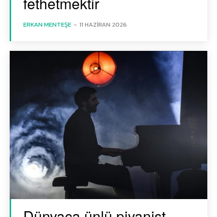
fethetmektir
ERKAN MENTEŞE
-
11 HAZIRAN 2026
Dünyaca ünlü piyanist