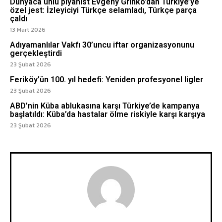
Dünyaca ünlü piyanist Evgeny Grinko’dan Türkiye’ye
özel jest: İzleyiciyi Türkçe selamladı, Türkçe parça
çaldı
13 Mart 2026
Adıyamanlılar Vakfı 30’uncu iftar organizasyonunu
gerçekleştirdi
23 Şubat 2026
Feriköy’ün 100. yıl hedefi: Yeniden profesyonel ligler
23 Şubat 2026
ABD’nin Küba ablukasına karşı Türkiye’de kampanya
başlatıldı: Küba’da hastalar ölme riskiyle karşı karşıya
23 Şubat 2026