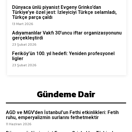
Dünyaca ünlü piyanist Evgeny Grinko’dan
Türkiye’ye özel jest: İzleyiciyi Türkçe selamladı,
Türkçe parça çaldı
13 Mart 2026
Adıyamanlılar Vakfı 30’uncu iftar organizasyonunu
gerçekleştirdi
23 Şubat 2026
Feriköy’ün 100. yıl hedefi: Yeniden profesyonel
ligler
23 Şubat 2026
Gündeme Dair
AGD ve MGV’den İstanbul’un Fethi etkinlikleri: Fetih
ruhu, emperyalizmin surlarını fethetmektir
11 Haziran 2026