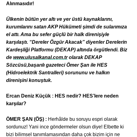
Alınmasıdır!
Ülkenin bütün yer altı ve yer üstü kaynaklarını,
kurumlarını satan AKP Hükümeti şimdi de sularımıza
el attı. Ama bu sefer güçlü bir halk direnişiyle
karşılaştı. “Dereler Özgür Akacak” diyenler Derelerin
Kardeşliği Platformu (DEKAP) altında örgütlendi. Biz
de
www.ulusalkanal.com.tr
olarak DEKAP
Sözcüsü,başarılı gazeteci Ömer Şan ile HES
(Hidroelektrik Santralleri) sorununu ve halkın
direnişini konuştuk.
Ercan Deniz Küçük :
HES nedir? HES’lere neden
karşılar?
ÖMER ŞAN (ÖŞ) :
Herhâlde bu soruyu espri olarak
sordunuz! Yani ince göndermeler olsun diye! Elbette ki
bizi bilimsel tanımlamasından daha çok bizim için ne