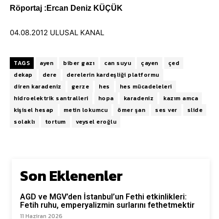
Röportaj :Ercan Deniz KÜÇÜK
04.08.2012 ULUSAL KANAL
TAGS
ayen
biber gazı
can suyu
çayen
çed
dekap
dere
derelerin kardeşliği platformu
diren karadeniz
gerze
hes
hes mücadeleleri
hidroelektrik santralleri
hopa
karadeniz
kazım amca
kişisel hesap
metin lokumcu
ömer şan
ses ver
slide
solaklı
tortum
veysel eroğlu
Son Eklenenler
AGD ve MGV’den İstanbul’un Fethi etkinlikleri:
Fetih ruhu, emperyalizmin surlarını fethetmektir
11 Haziran 2026