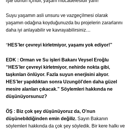
işte bunun içindir, yaşam mücadelesidir yani!
Suyu yaşamın asli unsuru ve vazgeçilmesi olarak
yaşamın odağına koyduğunuzda bu projelerin zararlarını
daha iyi anlayabilir ve kavrayabilirsiniz…
“
HES’ler çevreyi kirletmiyor, yaşamı yok ediyor!”
EDK : Orman ve Su işleri Bakanı Veysel Eroğlu
“HES’ler çevreyi kirletmiyor, nehirde nokta gibi,
taşkınları önlüyor. Fazla suyun enerjisini alıyor.
HES’ler yapıldıktan sonra Uzungöl’den daha güzel
mesire alanları çıkacak.” Söylemleri hakkında ne
düşünüyorsunuz?
ÖŞ : Biz çok şey düşünüyoruz da, O’nun
düşünebildiğinden emin değiliz.
Sayın Bakanın
söylemleri hakkında da çok şey söyledik. Bir kere halkı ve