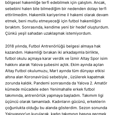
bölgesel hakemliğe terfi edebilmek için çalıştım. Ancak,
sebebini halen bile bilmediğim bir nedenden dolayı terfi
ettirilmedim. Hakemlik kariyerime il hakemi olarak devam
etmek, beni mutlu etmeyeceği için futbol hakemliğini
bıraktım. Sonrasında, kendime yeni bir hedef oluşturdum.
Çünkü yeşil sahadan uzaklaşmak istemiyordum.
2018 yılında, Futbol Antrenörlüğü belgesi almaya hak
kazandım. Hakemliği bırakan iki arkadaşımla birlikte,
futbol okulu açmaya karar verdik ve İzmir Altay Spor isim
hakkını alarak Yalova şubesini açtık. Ekim ayında açılan
Altay Futbol okulumuzu, Mart ayında tüm dünyayı etkisi
altına alan Koronavirüsü sebebiyle , üzülerek kapatmak
zorunda kaldık. Pandemi sonrasında da Yalova 2. Amatör
kümede mücadele eden Yenimahalle erkek futbol
takımında, antrenörlük yapmaya başladım. Takımım ligi
üçüncü olarak tamamladı. Kadınların gücünü, erkeklerin
çoğunlukta olduğu bu alanda gösterdim. Sezon sonunda
Yalovaspor’un kurulacak, kadın takımının başına geçmek