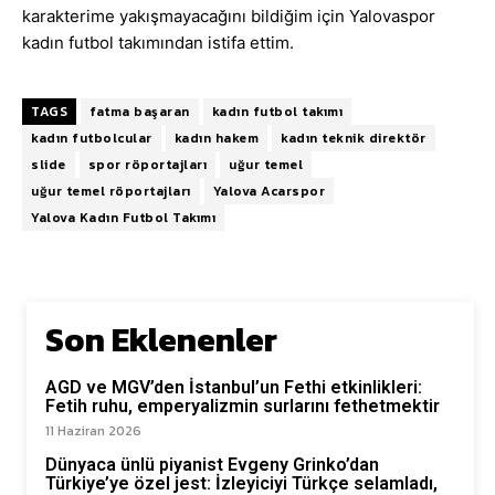
karakterime yakışmayacağını bildiğim için Yalovaspor
kadın futbol takımından istifa ettim.
TAGS
fatma başaran
kadın futbol takımı
kadın futbolcular
kadın hakem
kadın teknik direktör
slide
spor röportajları
uğur temel
uğur temel röportajları
Yalova Acarspor
Yalova Kadın Futbol Takımı
Son Eklenenler
AGD ve MGV’den İstanbul’un Fethi etkinlikleri:
Fetih ruhu, emperyalizmin surlarını fethetmektir
11 Haziran 2026
Dünyaca ünlü piyanist Evgeny Grinko’dan
Türkiye’ye özel jest: İzleyiciyi Türkçe selamladı,