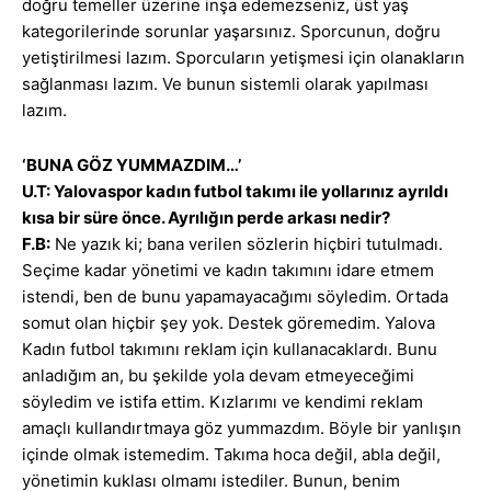
doğru temeller üzerine inşa edemezseniz, üst yaş
kategorilerinde sorunlar yaşarsınız. Sporcunun, doğru
yetiştirilmesi lazım. Sporcuların yetişmesi için olanakların
sağlanması lazım. Ve bunun sistemli olarak yapılması
lazım.
‘BUNA GÖZ YUMMAZDIM…’
U.T: Yalovaspor kadın futbol takımı ile yollarınız ayrıldı
kısa bir süre önce. Ayrılığın perde arkası nedir?
F.B:
Ne yazık ki; bana verilen sözlerin hiçbiri tutulmadı.
Seçime kadar yönetimi ve kadın takımını idare etmem
istendi, ben de bunu yapamayacağımı söyledim. Ortada
somut olan hiçbir şey yok. Destek göremedim. Yalova
Kadın futbol takımını reklam için kullanacaklardı. Bunu
anladığım an, bu şekilde yola devam etmeyeceğimi
söyledim ve istifa ettim. Kızlarımı ve kendimi reklam
amaçlı kullandırtmaya göz yummazdım. Böyle bir yanlışın
içinde olmak istemedim. Takıma hoca değil, abla değil,
yönetimin kuklası olmamı istediler. Bunun, benim