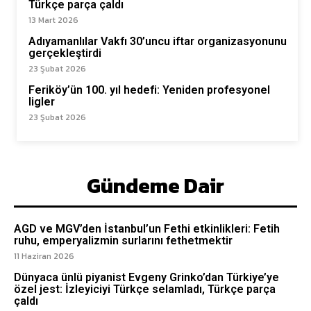
Türkçe parça çaldı
13 Mart 2026
Adıyamanlılar Vakfı 30’uncu iftar organizasyonunu
gerçekleştirdi
23 Şubat 2026
Feriköy’ün 100. yıl hedefi: Yeniden profesyonel
ligler
23 Şubat 2026
Gündeme Dair
AGD ve MGV’den İstanbul’un Fethi etkinlikleri: Fetih
ruhu, emperyalizmin surlarını fethetmektir
11 Haziran 2026
Dünyaca ünlü piyanist Evgeny Grinko’dan Türkiye’ye
özel jest: İzleyiciyi Türkçe selamladı, Türkçe parça
çaldı