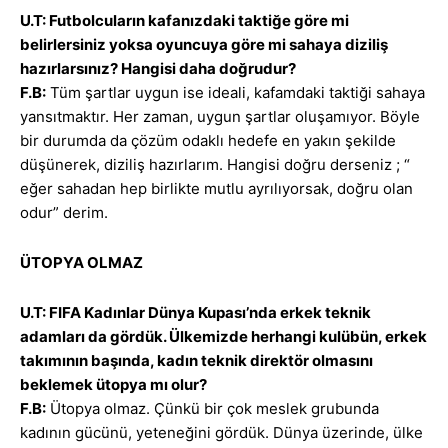
U.T: Futbolcuların kafanızdaki taktiğe göre mi
belirlersiniz yoksa oyuncuya göre mi sahaya diziliş
hazırlarsınız? Hangisi daha doğrudur?
F.B:
Tüm şartlar uygun ise ideali, kafamdaki taktiği sahaya
yansıtmaktır. Her zaman, uygun şartlar oluşamıyor. Böyle
bir durumda da çözüm odaklı hedefe en yakın şekilde
düşünerek, diziliş hazırlarım. Hangisi doğru derseniz ; “
eğer sahadan hep birlikte mutlu ayrılıyorsak, doğru olan
odur” derim.
ÜTOPYA OLMAZ
U.T: FIFA Kadınlar Dünya Kupası’nda erkek teknik
adamları da gördük. Ülkemizde herhangi kulübün, erkek
takımının başında, kadın teknik direktör olmasını
beklemek ütopya mı olur?
F.B:
Ütopya olmaz. Çünkü bir çok meslek grubunda
kadının gücünü, yeteneğini gördük. Dünya üzerinde, ülke