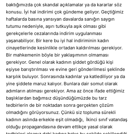
baktığımızda çok skandal açıklamalar ya da kararlar söz
konusu. İyi hal indirimi çok gündeme geliyor. Geçtiğimiz
haftalarda basına yansıyan davalarda sanığın saygın
tutumu nedeniyle, aşırı tutkuyla aşık olması gibi
gerekçelerle cezalarında indirim uygulanması
yaşanabiliyor. Bir kere bu iyi hal indiriminin kadın
cinayetlerinde kesinlikle ortadan kaldırılması gerekiyor.
Bir mahkemenin böyle bir yaklaşımının olmaması
gerekiyor. Genel olarak kadının şiddet gördüğü kişi
eşiyse barıştırılması ve evine geri gönderilmesi şeklinde
karşılık buluyor. Sonrasında kadınlar ya katlediliyor ya da
yine şiddete maruz kalıyor. Bunlara dair somut olarak
adımların atılması gerekiyor. Ama az önce ifade ettiğimiz
başlıklardan bağımsız düşündüğümüzde bu tarz
tedbirlerin de bir noktadan sonra gerçekten çözüm
olmadığını görüyorsunuz. Çünkü siz topluma sürekli
kadının aslında erkekle eşit olmadığı, İkinci sınıf vatandaş
olduğu propagandasına devam ettikçe yasal olarak
tedbirleri alsanız dahi kadına bakış bu şekilde şekillendiği