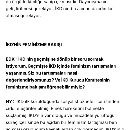
da örgütlü kimliğe sahip çıkmasıdır. Dayanışmanın
geliştirilmesi gerekiyor. İKD’nin bu açıdan da adımlar
atması gerekiyor.
İKD’NİN FEMİNİZME BAKIŞI
EDK : İKD’nin geçmişine dönüp bir soru sormak
istiyorum. Geçmişte İKD içinde feminizm tartışmaları
yaşanmış. Siz bu tartışmaları nasıl
değerlendiriyorsunuz? Ve İKD Kurucu Komitesinin
feminizme bakışını öğrenebilir miyiz?
NY :
İKD ilk kurulduğunda sosyalist özneler içerisinden
ciddi eleştiriler almış. Emek hareketini bölmekle
suçlanmış. İKD’nin var olduğu ve mücadele yürüttüğü
süreç içerisinde bu açıdan bir feminizm tartışması ben
açıkçası okuduğum kaynaklardan çok görmedim. İKD’nin o