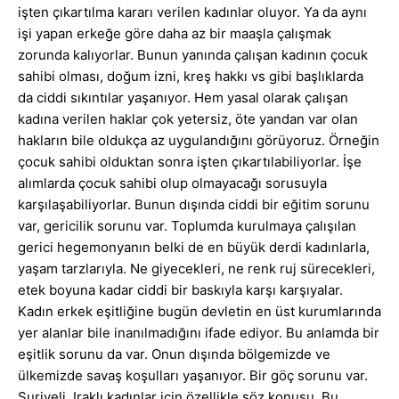
işten çıkartılma kararı verilen kadınlar oluyor. Ya da aynı
işi yapan erkeğe göre daha az bir maaşla çalışmak
zorunda kalıyorlar. Bunun yanında çalışan kadının çocuk
sahibi olması, doğum izni, kreş hakkı vs gibi başlıklarda
da ciddi sıkıntılar yaşanıyor. Hem yasal olarak çalışan
kadına verilen haklar çok yetersiz, öte yandan var olan
hakların bile oldukça az uygulandığını görüyoruz. Örneğin
çocuk sahibi olduktan sonra işten çıkartılabiliyorlar. İşe
alımlarda çocuk sahibi olup olmayacağı sorusuyla
karşılaşabiliyorlar. Bunun dışında ciddi bir eğitim sorunu
var, gericilik sorunu var. Toplumda kurulmaya çalışılan
gerici hegemonyanın belki de en büyük derdi kadınlarla,
yaşam tarzlarıyla. Ne giyecekleri, ne renk ruj sürecekleri,
etek boyuna kadar ciddi bir baskıyla karşı karşıyalar.
Kadın erkek eşitliğine bugün devletin en üst kurumlarında
yer alanlar bile inanılmadığını ifade ediyor. Bu anlamda bir
eşitlik sorunu da var. Onun dışında bölgemizde ve
ülkemizde savaş koşulları yaşanıyor. Bir göç sorunu var.
Suriyeli, Iraklı kadınlar için özellikle söz konusu. Bu