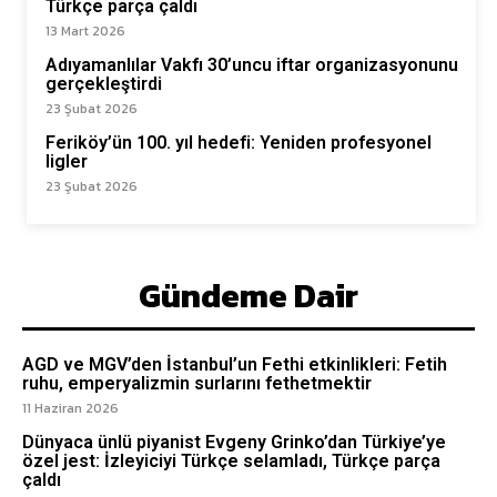
Türkçe parça çaldı
13 Mart 2026
Adıyamanlılar Vakfı 30’uncu iftar organizasyonunu
gerçekleştirdi
23 Şubat 2026
Feriköy’ün 100. yıl hedefi: Yeniden profesyonel
ligler
23 Şubat 2026
Gündeme Dair
AGD ve MGV’den İstanbul’un Fethi etkinlikleri: Fetih
ruhu, emperyalizmin surlarını fethetmektir
11 Haziran 2026
Dünyaca ünlü piyanist Evgeny Grinko’dan Türkiye’ye
özel jest: İzleyiciyi Türkçe selamladı, Türkçe parça
çaldı