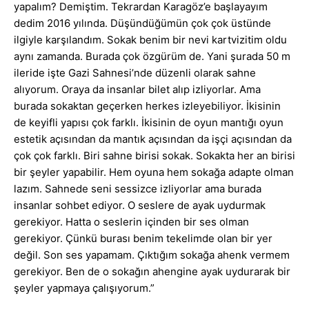
yapalım? Demiştim. Tekrardan Karagöz’e başlayayım
dedim 2016 yılında. Düşündüğümün çok çok üstünde
ilgiyle karşılandım. Sokak benim bir nevi kartvizitim oldu
aynı zamanda. Burada çok özgürüm de. Yani şurada 50 m
ileride işte Gazi Sahnesi’nde düzenli olarak sahne
alıyorum. Oraya da insanlar bilet alıp izliyorlar. Ama
burada sokaktan geçerken herkes izleyebiliyor. İkisinin
de keyifli yapısı çok farklı. İkisinin de oyun mantığı oyun
estetik açısından da mantık açısından da işçi açısından da
çok çok farklı. Biri sahne birisi sokak. Sokakta her an birisi
bir şeyler yapabilir. Hem oyuna hem sokağa adapte olman
lazım. Sahnede seni sessizce izliyorlar ama burada
insanlar sohbet ediyor. O seslere de ayak uydurmak
gerekiyor. Hatta o seslerin içinden bir ses olman
gerekiyor. Çünkü burası benim tekelimde olan bir yer
değil. Son ses yapamam. Çıktığım sokağa ahenk vermem
gerekiyor. Ben de o sokağın ahengine ayak uydurarak bir
şeyler yapmaya çalışıyorum.”