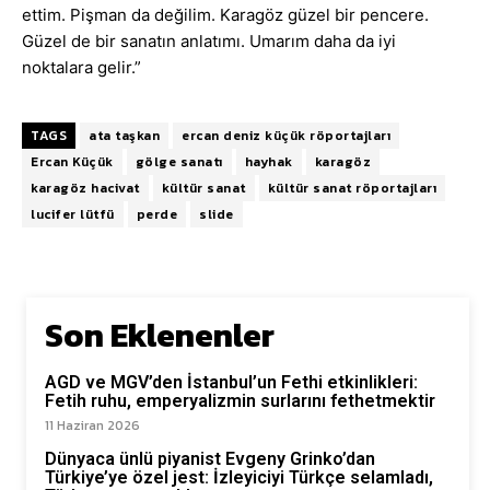
ettim. Pişman da değilim. Karagöz güzel bir pencere.
Güzel de bir sanatın anlatımı. Umarım daha da iyi
noktalara gelir.”
TAGS
ata taşkan
ercan deniz küçük röportajları
Ercan Küçük
gölge sanatı
hayhak
karagöz
karagöz hacivat
kültür sanat
kültür sanat röportajları
lucifer lütfü
perde
slide
Son Eklenenler
AGD ve MGV’den İstanbul’un Fethi etkinlikleri:
Fetih ruhu, emperyalizmin surlarını fethetmektir
11 Haziran 2026
Dünyaca ünlü piyanist Evgeny Grinko’dan
Türkiye’ye özel jest: İzleyiciyi Türkçe selamladı,