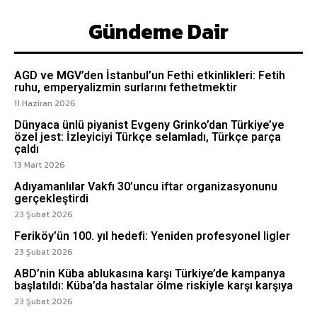
Gündeme Dair
AGD ve MGV’den İstanbul’un Fethi etkinlikleri: Fetih
ruhu, emperyalizmin surlarını fethetmektir
11 Haziran 2026
Dünyaca ünlü piyanist Evgeny Grinko’dan Türkiye’ye
özel jest: İzleyiciyi Türkçe selamladı, Türkçe parça
çaldı
13 Mart 2026
Adıyamanlılar Vakfı 30’uncu iftar organizasyonunu
gerçekleştirdi
23 Şubat 2026
Feriköy’ün 100. yıl hedefi: Yeniden profesyonel ligler
23 Şubat 2026
ABD’nin Küba ablukasına karşı Türkiye’de kampanya
başlatıldı: Küba’da hastalar ölme riskiyle karşı karşıya
23 Şubat 2026