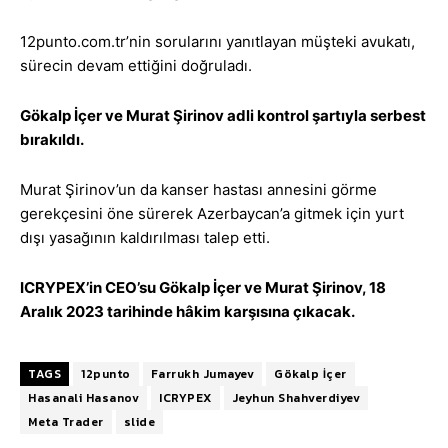
12punto.com.tr’nin sorularını yanıtlayan müşteki avukatı,
sürecin devam ettiğini doğruladı.
Gökalp İçer ve Murat Şirinov adli kontrol şartıyla serbest
bırakıldı.
Murat Şirinov’un da kanser hastası annesini görme
gerekçesini öne sürerek Azerbaycan’a gitmek için yurt
dışı yasağının kaldırılması talep etti.
ICRYPEX’in CEO’su Gökalp İçer ve Murat Şirinov, 18
Aralık 2023 tarihinde hâkim karşısına çıkacak.
TAGS
12punto
Farrukh Jumayev
Gökalp İçer
Hasanali Hasanov
ICRYPEX
Jeyhun Shahverdiyev
Meta Trader
slide