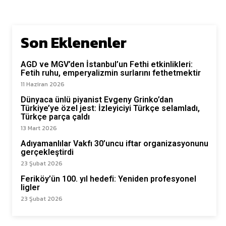
Son Eklenenler
AGD ve MGV’den İstanbul’un Fethi etkinlikleri:
Fetih ruhu, emperyalizmin surlarını fethetmektir
11 Haziran 2026
Dünyaca ünlü piyanist Evgeny Grinko’dan
Türkiye’ye özel jest: İzleyiciyi Türkçe selamladı,
Türkçe parça çaldı
13 Mart 2026
Adıyamanlılar Vakfı 30’uncu iftar organizasyonunu
gerçekleştirdi
23 Şubat 2026
Feriköy’ün 100. yıl hedefi: Yeniden profesyonel
ligler
23 Şubat 2026