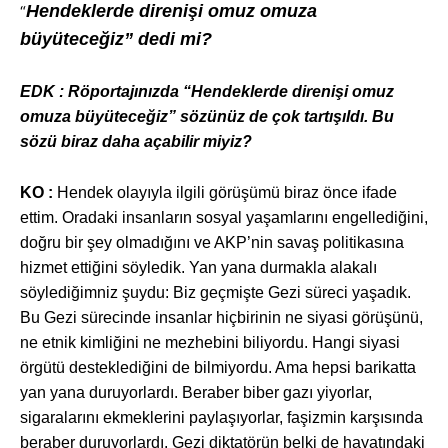
Hendeklerde direnişi omuz omuza
“
büyüteceğiz” dedi mi?
EDK : Röportaj
ınızda “Hendeklerde direnişi omuz
omuza büyüteceğiz” sözünüz de çok tartışıldı. Bu
sözü biraz daha açabilir miyiz?
KO :
Hendek olay
ıyla ilgili görüşümü biraz önce ifade
ettim. Oradaki insanların sosyal yaşamlarını engellediğini,
doğru bir şey olmadığını ve AKP’nin savaş politikasına
hizmet ettiğini söyledik. Yan yana durmakla alakalı
söylediğimniz şuydu: Biz geçmişte Gezi süreci yaşadık.
Bu Gezi sürecinde insanlar hiçbirinin ne siyasi görüşünü,
ne etnik kimliğini ne mezhebini biliyordu. Hangi siyasi
örgütü desteklediğini de bilmiyordu. Ama hepsi barikatta
yan yana duruyorlardı. Beraber biber gazı yiyorlar,
sigaralarını ekmeklerini paylaşıyorlar, faşizmin karşısında
beraber duruyorlardı. Gezi diktatörün belki de hayatındaki