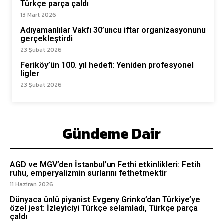
Türkçe parça çaldı
13 Mart 2026
Adıyamanlılar Vakfı 30’uncu iftar organizasyonunu
gerçekleştirdi
23 Şubat 2026
Feriköy’ün 100. yıl hedefi: Yeniden profesyonel
ligler
23 Şubat 2026
Gündeme Dair
AGD ve MGV’den İstanbul’un Fethi etkinlikleri: Fetih
ruhu, emperyalizmin surlarını fethetmektir
11 Haziran 2026
Dünyaca ünlü piyanist Evgeny Grinko’dan Türkiye’ye
özel jest: İzleyiciyi Türkçe selamladı, Türkçe parça
çaldı