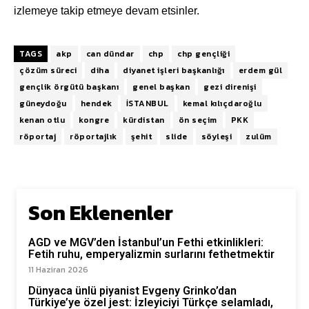
izlemeye takip etmeye devam etsinler.
TAGS
akp
can dündar
chp
chp gençliği
çözüm süreci
diha
diyanet işleri başkanlığı
erdem gül
gençlik örgütü başkanı
genel başkan
gezi direnişi
güneydoğu
hendek
İSTANBUL
kemal kılıçdaroğlu
kenan otlu
kongre
kürdistan
ön seçim
PKK
röportaj
röportajlık
şehit
slide
söyleşi
zulüm
Son Eklenenler
AGD ve MGV’den İstanbul’un Fethi etkinlikleri:
Fetih ruhu, emperyalizmin surlarını fethetmektir
11 Haziran 2026
Dünyaca ünlü piyanist Evgeny Grinko’dan
Türkiye’ye özel jest: İzleyiciyi Türkçe selamladı,