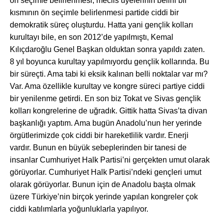
ön seçimle belirlenmesi, meclis üyelerinin belirli bir
kısmının ön seçimle belirlenmesi partide ciddi bir
demokratik süreç oluşturdu. Hatta yani gençlik kolları
kurultayı bile, en son 2012’de yapılmıştı, Kemal
Kılıçdaroğlu Genel Başkan olduktan sonra yapıldı zaten.
8 yıl boyunca kurultay yapılmıyordu gençlik kollarında. Bu
bir süreçti. Ama tabi ki eksik kalınan belli noktalar var mı?
Var. Ama özellikle kurultay ve kongre süreci partiye ciddi
bir yenilenme getirdi. En son biz Tokat ve Sivas gençlik
kolları kongrelerine de uğradık. Gittik hatta Sivas’ta divan
başkanlığı yaptım. Ama bugün Anadolu’nun her yerinde
örgütlerimizde çok ciddi bir hareketlilik vardır. Enerji
vardır. Bunun en büyük sebeplerinden bir tanesi de
insanlar Cumhuriyet Halk Partisi’ni gerçekten umut olarak
görüyorlar. Cumhuriyet Halk Partisi’ndeki gençleri umut
olarak görüyorlar. Bunun için de Anadolu başta olmak
üzere Türkiye’nin birçok yerinde yapılan kongreler çok
ciddi katılımlarla yoğunluklarla yapılıyor.