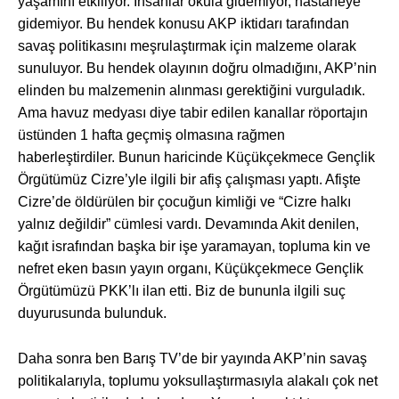
yaşamını etkiliyor. Insanlar okula gidemiyor, hastaneye
gidemiyor. Bu hendek konusu AKP iktidarı tarafından
savaş politikasını meşrulaştırmak için malzeme olarak
sunuluyor. Bu hendek olayının doğru olmadığını, AKP’nin
elinden bu malzemenin alınması gerektiğini vurguladık.
Ama havuz medyası diye tabir edilen kanallar röportajın
üstünden 1 hafta geçmiş olmasına rağmen
haberleştirdiler. Bunun haricinde Küçükçekmece Gençlik
Örgütümüz Cizre’yle ilgili bir afiş çalışması yaptı. Afişte
Cizre’de öldürülen bir çocuğun kimliği ve “Cizre halkı
yalnız değildir” cümlesi vardı. Devamında Akit denilen,
kağıt israfından başka bir işe yaramayan, topluma kin ve
nefret eken basın yayın organı, Küçükçekmece Gençlik
Örgütümüzü PKK’lı ilan etti. Biz de bununla ilgili suç
duyurusunda bulunduk.
Daha sonra ben Barış TV’de bir yayında AKP’nin savaş
politikalarıyla, toplumu yoksullaştırmasıyla alakalı çok net