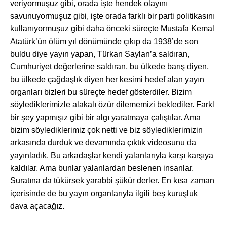
veriyormuşuz gibi, orada işte hendek olayını
savunuyormuşuz gibi, işte orada farklı bir parti politikasını
kullanıyormuşuz gibi daha önceki süreçte Mustafa Kemal
Atatürk’ün ölüm yıl dönümünde çıkıp da 1938’de son
buldu diye yayın yapan, Türkan Saylan’a saldıran,
Cumhuriyet değerlerine saldıran, bu ülkede barış diyen,
bu ülkede çağdaşlık diyen her kesimi hedef alan yayın
organları bizleri bu süreçte hedef gösterdiler. Bizim
söylediklerimizle alakalı özür dilememizi beklediler. Farkl
bir şey yapmışız gibi bir algı yaratmaya çalıştılar. Ama
bizim söylediklerimiz çok netti ve biz söylediklerimizin
arkasında durduk ve devamında çıktık videosunu da
yayınladık. Bu arkadaşlar kendi yalanlarıyla karşı karşıya
kaldılar. Ama bunlar yalanlardan beslenen insanlar.
Suratına da tükürsek yarabbi şükür derler. En kısa zaman
içerisinde de bu yayın organlarıyla ilgili beş kuruşluk
dava açacağız.