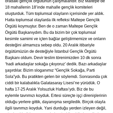
oradaki gençlik örgütünün çalışmalarıdır. Biz Maltepe’de
18 mahallenin 18’inde mahalle gençlik komiteleri
oluşturduk. Tüm toplumsal olayların içerisinde yer aldık.
Hatta toplumsal olaylarda ilk refleksi Maltepe Gençlik
Örgütü koymuştur. Ben de o zaman Maltepe Gençlik
Örgütü Başkanıydım. Bu da bizim bir çok toplumsal
kesimle samimi ve içten bağlar geliştirmemize ve onların
desteğini almamıza sebep oldu. 20 Aralık itibariyle
örgütümüzün de desteğiyle İstanbul Gençlik Örgütü
Başkanı oldum. Devir teslim törenimizden 10 dk sonra
‘hadi arkadaşlar sokağa çıkıyoruz’ dedik. Bazı arkadaşlar
şaşırdılar. Bizim sloganımız “Gençlik Sokağa, Parti
Sola”ydı. Bu pratikten gelen bir söylemdi. Sonrasında çok
ciddi bir kalabalıkla Galatasaray Lisesi’ne yürüdük. O
hafta 17-25 Aralık Yolsuzluk Haftası’ydı. Biz de bu
eylemle tavrımızı koyduk. Ertesi süreçte işçi direnişlerinin
olduğu yerlere gittik, dayanışma sergiledik. Birçok olayla
ilgili tavrımızı koyduk. Yani durduğu yerden izleyen değil,