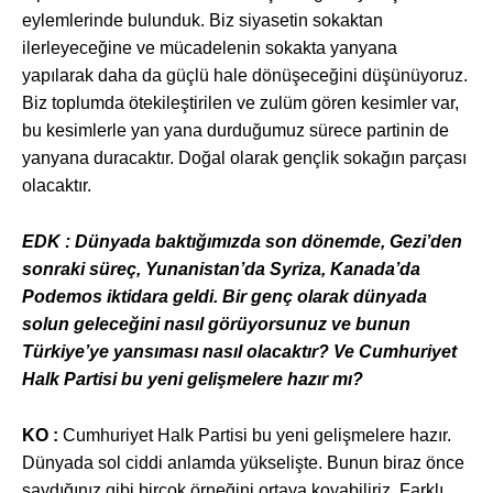
eylemlerinde bulunduk. Biz siyasetin sokaktan
ilerleyeceğine ve mücadelenin sokakta yanyana
yapılarak daha da güçlü hale dönüşeceğini düşünüyoruz.
Biz toplumda ötekileştirilen ve zulüm gören kesimler var,
bu kesimlerle yan yana durduğumuz sürece partinin de
yanyana duracaktır. Doğal olarak gençlik sokağın parçası
olacaktır.
EDK : Dünyada bakt
ığımızda son dönemde, Gezi’den
sonraki süreç, Yunanistan’da Syriza, Kanada’da
Podemos iktidara geldi. Bir genç olarak dünyada
solun geleceğini nasıl görüyorsunuz ve bunun
Türkiye’ye yansıması nasıl olacaktır? Ve Cumhuriyet
Halk Partisi bu yeni gelişmelere hazır mı?
KO :
Cumhuriyet Halk Partisi bu yeni geli
şmelere hazır.
Dünyada sol ciddi anlamda yükselişte. Bunun biraz önce
saydığınız gibi birçok örneğini ortaya koyabiliriz. Farklı