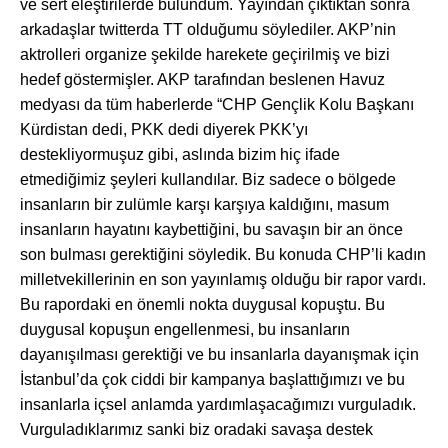
ve sert eleştirilerde bulundum. Yayından çıktıktan sonra
arkadaşlar twitterda TT olduğumu söylediler. AKP’nin
aktrolleri organize şekilde harekete geçirilmiş ve bizi
hedef göstermişler. AKP tarafından beslenen Havuz
medyası da tüm haberlerde “CHP Gençlik Kolu Başkanı
Kürdistan dedi, PKK dedi diyerek PKK’yı
destekliyormuşuz gibi, aslında bizim hiç ifade
etmediğimiz şeyleri kullandılar.
Biz sadece o bölgede
insanlar
ın bir zulümle karşı karşıya kaldığını, masum
insanların hayatını kaybettiğini, bu savaşın bir an önce
son bulması gerektiğini söyledik. Bu konuda CHP’li kadın
milletvekillerinin en son yayınlamış olduğu bir rapor vardı.
Bu rapordaki en önemli nokta duygusal kopuştu. Bu
duygusal kopuşun engellenmesi, bu insanların
dayanışılması gerektiği ve bu insanlarla dayanışmak için
İstanbul’da çok ciddi bir kampanya başlattığımızı ve bu
insanlarla içsel anlamda yardımlaşacağımızı vurguladık.
Vurguladıklarımız sanki biz oradaki savaşa destek