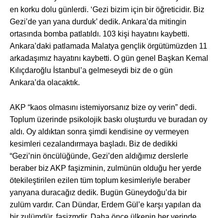
en korku dolu günlerdi. ‘Gezi bizim için bir öğreticidir. Biz
Gezi’de yan yana durduk’ dedik. Ankara’da mitingin
ortasında bomba patlatıldı. 103 kişi hayatını kaybetti.
Ankara’daki patlamada Malatya gençlik örgütümüzden 11
arkadaşımız hayatını kaybetti. O gün genel Başkan Kemal
Kılıçdaroğlu İstanbul’a gelmeseydi biz de o gün
Ankara’da olacaktık.
AKP “kaos olmasını istemiyorsanız bize oy verin” dedi.
Toplum üzerinde psikolojik baskı oluşturdu ve buradan oy
aldı. Oy aldıktan sonra şimdi kendisine oy vermeyen
kesimleri cezalandırmaya başladı. Biz de dedikki
“Gezi’nin öncülüğünde, Gezi’den aldığımız derslerle
beraber biz AKP faşizminin, zulmünün olduğu her yerde
ötekileştirilen ezilen tüm toplum kesimleriyle beraber
yanyana duracağız dedik. Bugün Güneydoğu’da bir
zulüm vardır. Can Dündar, Erdem Gül’e karşı yapılan da
bir zulümdür, faşizmdir. Daha önce ülkenin her yerinde