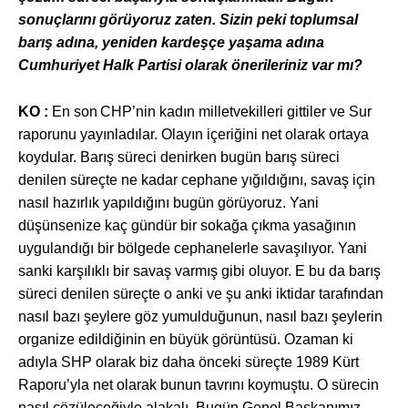
sonuçlarını görüyoruz zaten. Sizin peki toplumsal
barış adına, yeniden kardeşçe yaşama adına
Cumhuriyet Halk Partisi olarak önerileriniz var mı?
KO :
En son
CHP’nin kadın milletvekilleri gittiler ve Sur
raporunu yayınladılar. Olayın içeriğini net olarak ortaya
koydular. Barış süreci denirken bugün barış süreci
denilen süreçte ne kadar cephane yığıldığını, savaş için
nasıl hazırlık yapıldığını bugün görüyoruz. Yani
düşünsenize kaç gündür bir sokağa çıkma yasağının
uygulandığı bir bölgede cephanelerle savaşılıyor. Yani
sanki karşılıklı bir savaş varmış gibi oluyor. E bu da barış
süreci denilen süreçte o anki ve şu anki iktidar tarafından
nasıl bazı şeylere göz yumulduğunun, nasıl bazı şeylerin
organize edildiğinin en büyük görüntüsü. Ozaman ki
adıyla SHP olarak biz daha önceki süreçte 1989 Kürt
Raporu’yla net olarak bunun tavrını koymuştu. O sürecin
nasıl çözüleceğiyle alakalı. Bugün Genel Başkanımız