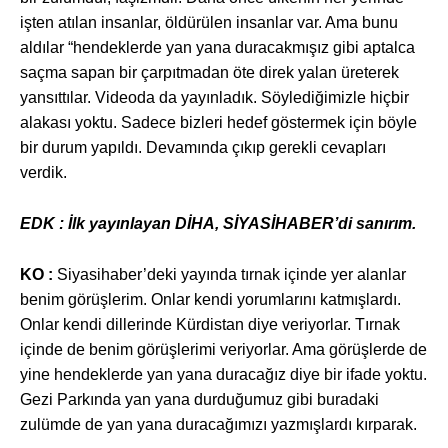
işten atılan insanlar, öldürülen insanlar var. Ama bunu
aldılar “hendeklerde yan yana duracakmışız gibi aptalca
saçma sapan bir çarpıtmadan öte direk yalan üreterek
yansıttılar. Videoda da yayınladık. Söylediğimizle hiçbir
alakası yoktu. Sadece bizleri hedef göstermek için böyle
bir durum yapıldı. Devamında çıkıp gerekli cevapları
verdik.
EDK :
İlk yayınlayan DİHA, SİYASİHABER’di sanırım.
KO :
Siyasihaber’deki yay
ında tırnak içinde yer alanlar
benim görüşlerim. Onlar kendi yorumlarını katmışlardı.
Onlar kendi dillerinde Kürdistan diye veriyorlar. Tırnak
içinde de benim görüşlerimi veriyorlar. Ama görüşlerde de
yine hendeklerde yan yana duracağız diye bir ifade yoktu.
Gezi Parkında yan yana durduğumuz gibi buradaki
zulümde de yan yana duracağımızı yazmışlardı kırparak.