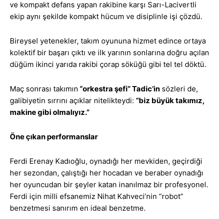
ve kompakt defans yapan rakibine karşı Sarı-Lacivertli
ekip aynı şekilde kompakt hücum ve disiplinle işi çözdü.
Bireysel yetenekler, takım oyununa hizmet edince ortaya
kolektif bir başarı çıktı ve ilk yarının sonlarına doğru açılan
düğüm ikinci yarıda rakibi çorap söküğü gibi tel tel döktü.
Maç sonrası takımın
“orkestra şefi” Tadic’in
sözleri de,
galibiyetin sırrını açıklar nitelikteydi:
“biz büyük takımız,
makine gibi olmalıyız.”
Öne çıkan performanslar
Ferdi Erenay Kadıoğlu, oynadığı her mevkiden, geçirdiği
her sezondan, çalıştığı her hocadan ve beraber oynadığı
her oyuncudan bir şeyler katan inanılmaz bir profesyonel.
Ferdi için milli efsanemiz Nihat Kahveci’nin “robot”
benzetmesi sanırım en ideal benzetme.