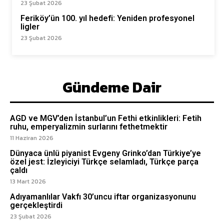
23 Şubat 2026
Feriköy’ün 100. yıl hedefi: Yeniden profesyonel
ligler
23 Şubat 2026
Gündeme Dair
AGD ve MGV’den İstanbul’un Fethi etkinlikleri: Fetih
ruhu, emperyalizmin surlarını fethetmektir
11 Haziran 2026
Dünyaca ünlü piyanist Evgeny Grinko’dan Türkiye’ye
özel jest: İzleyiciyi Türkçe selamladı, Türkçe parça
çaldı
13 Mart 2026
Adıyamanlılar Vakfı 30’uncu iftar organizasyonunu
gerçekleştirdi
23 Şubat 2026