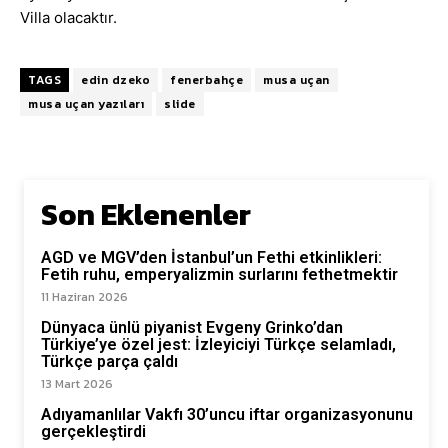
Villa olacaktır.
TAGS
edin dzeko
fenerbahçe
musa uçan
musa uçan yazıları
slide
Son Eklenenler
AGD ve MGV’den İstanbul’un Fethi etkinlikleri:
Fetih ruhu, emperyalizmin surlarını fethetmektir
11 Haziran 2026
Dünyaca ünlü piyanist Evgeny Grinko’dan
Türkiye’ye özel jest: İzleyiciyi Türkçe selamladı,
Türkçe parça çaldı
13 Mart 2026
Adıyamanlılar Vakfı 30’uncu iftar organizasyonunu
gerçekleştirdi