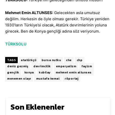
Mehmet Emin ALTUNSES:
Gelecekten asla umutsuz
değilim. Herkesin de öyle olması gerekir. Türkiye yeniden
1930’ların Türkiye’si olacak, Atatürk devrimlerinin yoluna
girecek. Ben de Konya gençliği adına söz veriyorum.
TÜRKSOLU
TAGS
atatürkçü
bursa nutku
che
chp
deniz gezmiş
devrimcilik
emperyalizm
faşizm
gençlik
konya
kubilay
mehmet emin altunses
menemen olayı
mustafa kemal
röportaj
Son Eklenenler