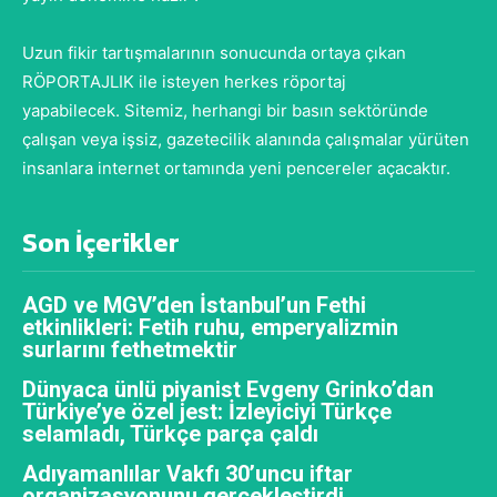
Uzun fikir tartışmalarının sonucunda ortaya çıkan
RÖPORTAJLIK ile isteyen herkes röportaj
yapabilecek. Sitemiz, herhangi bir basın sektöründe
çalışan veya işsiz, gazetecilik alanında çalışmalar yürüten
insanlara internet ortamında yeni pencereler açacaktır.
Son İçerikler
AGD ve MGV’den İstanbul’un Fethi
etkinlikleri: Fetih ruhu, emperyalizmin
surlarını fethetmektir
Dünyaca ünlü piyanist Evgeny Grinko’dan
Türkiye’ye özel jest: İzleyiciyi Türkçe
selamladı, Türkçe parça çaldı
Adıyamanlılar Vakfı 30’uncu iftar
organizasyonunu gerçekleştirdi