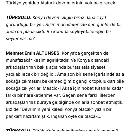
Türkiye yeniden Atatürk devrimlerinin yoluna girecek
TÜRKSOLU:
Konya devrimciliğin biraz daha zayıf
göründüğü bir yer. Sizin mücadelenizle son günlerde bir
anda ön plana çıktı. Bu konuda söyleyebileceğin bir
şeyler var mı?
Mehmet Emin ALTUNSES
: Konya’da gerçekten de
muhafazakâr kesim ağırlıktadır. Ve Konya dışındaki
arkadaşlarımın bakış açısında burası asla siyaset
yapılabilecek bir değildi. Ama son bir sene içerisinde asla
sokağa çıkmasını beklemediğimiz gençlik toplulukları bile
sokağa çıkıyorlar. Mescid-i Aksa için nöbet tutanlar kadar
farklı bir hareketlenme var. Geçen sene farklı illerden
arkadaşlarımız buraya geldiğinde onlarla sohbet etmiştik.
Biz de “Devrimin yeni kalesi Konya olacak” yazılı bir
pankart hazırlamıştık. İnşallah öyle de olacak…
TÜRKSOLU:
Türkiye’nin geleceğinden umutlu musun?