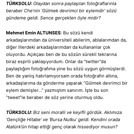
TÜRKSOLU:
Olaydan sonra paylaşılan fotoğraflarınla
beraber Che’nin ‘Gülmek devrimci bir eylemdir’ sözü
gündeme geldi. Sence gerçekten öyle midir?
Mehmet Emin ALTUNSES
: Bu sözü kendi
arkadaşlarımdan da üniversiteli abilerim, ablalarımdan da,
diğer illerdeki arkadaşlarımdan da kullananlar çok
oluyordu. Açıkçası ben de bu sözün sürekli tekrarına
biraz esprili yaklaşıyordum. Onlar da “twitter”da
paylaştığım fotoğrafıma yine bu sözü uygun görmüşlerdi.
Ben de yanlış hatırlamıyorsam orada fotoğrafın altına,
arkadaşlarıma da gönderme yaparak “Gülmek devrimci bir
eylem demişler…” yazmıştım sanırım. İşte bu son
“tweet”le beraber de söz yerine oturmuş oldu.
TÜRKSOLU:
Biz seni moralli ve keyifli gördük. Aklımıza
‘Gençliğe Hitabe’ ve ‘Bursa Nutku’ geldi. Kendini orada
Atatürk’ün hitap ettiği genç olarak hissediyor musun?