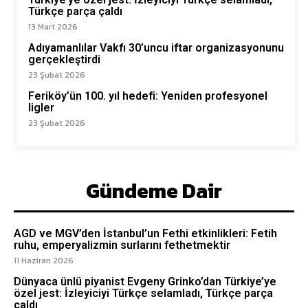
Türkçe parça çaldı
13 Mart 2026
Adıyamanlılar Vakfı 30’uncu iftar organizasyonunu
gerçekleştirdi
23 Şubat 2026
Feriköy’ün 100. yıl hedefi: Yeniden profesyonel
ligler
23 Şubat 2026
Gündeme Dair
AGD ve MGV’den İstanbul’un Fethi etkinlikleri: Fetih
ruhu, emperyalizmin surlarını fethetmektir
11 Haziran 2026
Dünyaca ünlü piyanist Evgeny Grinko’dan Türkiye’ye
özel jest: İzleyiciyi Türkçe selamladı, Türkçe parça
çaldı