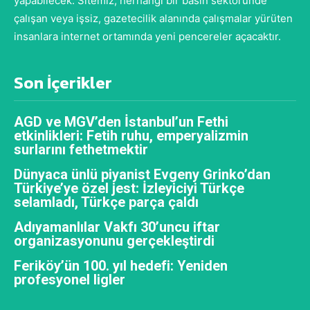
yapabilecek. Sitemiz, herhangi bir basın sektöründe
çalışan veya işsiz, gazetecilik alanında çalışmalar yürüten
insanlara internet ortamında yeni pencereler açacaktır.
Son İçerikler
AGD ve MGV’den İstanbul’un Fethi
etkinlikleri: Fetih ruhu, emperyalizmin
surlarını fethetmektir
Dünyaca ünlü piyanist Evgeny Grinko’dan
Türkiye’ye özel jest: İzleyiciyi Türkçe
selamladı, Türkçe parça çaldı
Adıyamanlılar Vakfı 30’uncu iftar
organizasyonunu gerçekleştirdi
Feriköy’ün 100. yıl hedefi: Yeniden
profesyonel ligler