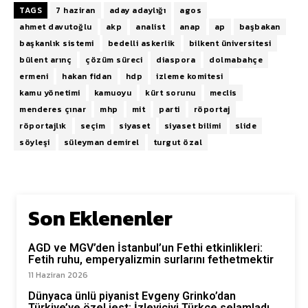
TAGS
7 haziran
aday adaylığı
agos
ahmet davutoğlu
akp
analist
anap
ap
başbakan
başkanlık sistemi
bedelli askerlik
bilkent üniversitesi
bülent arınç
çözüm süreci
diaspora
dolmabahçe
ermeni
hakan fidan
hdp
izleme komitesi
kamu yönetimi
kamuoyu
kürt sorunu
meclis
menderes çınar
mhp
mit
parti
röportaj
röportajlık
seçim
siyaset
siyaset bilimi
slide
söyleşi
süleyman demirel
turgut özal
Son Eklenenler
AGD ve MGV’den İstanbul’un Fethi etkinlikleri:
Fetih ruhu, emperyalizmin surlarını fethetmektir
11 Haziran 2026
Dünyaca ünlü piyanist Evgeny Grinko’dan
Türkiye’ye özel jest: İzleyiciyi Türkçe selamladı,