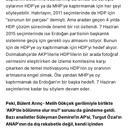
oylarının HDP’ye ya da MHP’ye kaptırmamak için her şeyi
söyleyebilir. Hatırlayın, 2011 seçimlerinde de HDP için
“sorunun bir parçası” demişti. Ama aradan geçen 4 yılda
HDP çözüm sürecinde önemli bir rol üstlendi. 7 Haziran
2015 seçimlerinde ise Erdoğan partisinin başkanlık
sistemine geçiş için gerekli oyu almasını istiyor. Bunun
için de HDP’ye oy kaptırmamak için HDP’yi hedef alıyor.
Dolmabahçe’de AKP’lilerle HDP’lilerin bir arada fotoğraf
vermesini eleştirirken de izleme komitesine karşı
çıkarken de temel motivasyonu HDP’nin oy oranının
artmasına engel olmak. Öte yandan MHP’ye oy
kaptırmamak da Erdoğan’ın bir başka hedefi. 7 Haziran
seçimlerine kadar bu söylem devam eder.
Peki, Bülent Arınç- Melih Gökçek gerilimiyle birlikte
‘AKP’de bölünme olur mu?’ sorusu da gündeme geldi.
Bazı analistler Süleyman Demirel’in AP’si, Turgut Özal’ın
ANAP’ının da dış rekabetle değil, kendi içinden