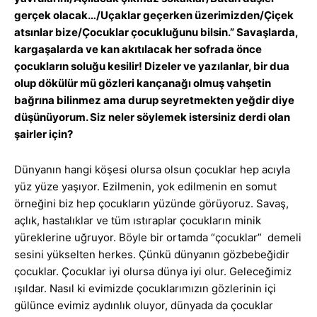
gerçek olacak…/Uçaklar geçerken üzerimizden/Çiçek
atsınlar bize/Çocuklar çocukluğunu bilsin.” Savaşlarda,
kargaşalarda ve kan akıtılacak her sofrada önce
çocukların soluğu kesilir! Dizeler ve yazılanlar, bir dua
olup dökülür mü gözleri kançanağı olmuş vahşetin
bağrına bilinmez ama durup seyretmekten yeğdir diye
düşünüyorum. Siz neler söylemek istersiniz derdi olan
şairler için?
Dünyanın hangi köşesi olursa olsun çocuklar hep acıyla
yüz yüze yaşıyor. Ezilmenin, yok edilmenin en somut
örneğini biz hep çocukların yüzünde görüyoruz. Savaş,
açlık, hastalıklar ve tüm ıstıraplar çocukların minik
yüreklerine uğruyor. Böyle bir ortamda “çocuklar” demeli
sesini yükselten herkes. Çünkü dünyanın gözbebeğidir
çocuklar. Çocuklar iyi olursa dünya iyi olur. Geleceğimiz
ışıldar. Nasıl ki evimizde çocuklarımızın gözlerinin içi
gülünce evimiz aydınlık oluyor, dünyada da çocuklar