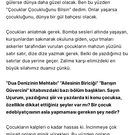
gülerse dünya daha güzel olacak. Ben bu yüzden
“Çocuklar Çocukluğunu Bilsin” dedim. Onlar yaşarsa
çocukluğunu, dünya bir gül bahçesi olacak.
Çocukları anlatmak gerek. Bomba sesleri altında yaşayan,
kurşunlardan sakınarak okuluna giden, uçurtmaları
askerler tarafından vurulan çocukların mahzun yüzünü
satır satır, dize dize yazmak gerek. Belki de yazdığımız bu
satırlar dua yerine geçer. Zalime karşı elimizdeki en
büyük silahımız duamız çünkü.
“Dua Denizinin Mehtabı” “Ailesinin Biriciği” “Barışın
Güvercini” kitabınızdaki bazı bölüm başlıkları. Sayın
Uçurum, yazdığınız şiir ve yazılarda ki konu çocuksa,
özellikle dikkat ettiğiniz şeyler var mı? Bir çocuk
edebiyatçısının asla yapmaması gereken şey nedir?
Çocukların kalpleri o kadar hassas ki. İncinmeye çok
müsait onların minik yürekleri. Bu yüzden onların