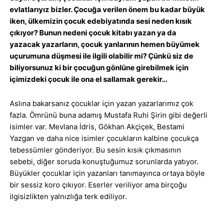
evlatlarıyız bizler. Çocuğa verilen önem bu kadar büyük
iken, ülkemizin çocuk edebiyatında sesi neden kısık
çıkıyor? Bunun nedeni çocuk kitabı yazan ya da
yazacak yazarların, çocuk yanlarının hemen büyümek
uçurumuna düşmesi ile ilgili olabilir mi? Çünkü siz de
biliyorsunuz ki bir çocuğun gönlüne girebilmek için
içimizdeki çocuk ile ona el sallamak gerekir…
Aslına bakarsanız çocuklar için yazan yazarlarımız çok
fazla. Ömrünü buna adamış Mustafa Ruhi Şirin gibi değerli
isimler var. Mevlana İdris, Gökhan Akçiçek, Bestami
Yazgan ve daha nice isimler çocukların kalbine çocukça
tebessümler gönderiyor. Bu sesin kısık çıkmasının
sebebi, diğer soruda konuştuğumuz sorunlarda yatıyor.
Büyükler çocuklar için yazanları tanımayınca ortaya böyle
bir sessiz koro çıkıyor. Eserler veriliyor ama birçoğu
ilgisizlikten yalnızlığa terk ediliyor.