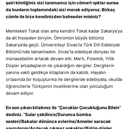
şairi kimliğiniz sizi tanımamız için cömert ışıklar sunsa
da bunların toplamındaki sizi merak ediyoruz. Birkaç
cümle ile bize kendinizden bahseder misiniz?
Memleketi Tokat olan ama kendini Tokat kadar Sakarya’ya
da ait hisseden biriyim. Ömrümün büyük bölümü
Sakarya’da geçti. Üniversiteyi Sivas’ta Türk Dili Edebiyatı
Bölümü’nde tamamladım. Sivas’ta edebiyat dünyası ile
münasebetim artarak devam etti. Martı, Polemik, Yitik
Düşler arkadaşlarım ile çıkardığım dergiler. Dergilerin
yanına vakti geldikçe kitaplarım da katıldı. Hayatın
ortasında bir koşuşturma ile dergilerde edebiyata, okulda
öğrencilerle Türkçenin inceliklerine olan yolculuğum
devam ediyor.
En son çıkan kitabınız ile “Çocuklar Çocukluğunu Bilsin”
dediniz.
“Sular çekilince/Durunca bomba
sesleri
/Babalar dönünce evlerine/Anneler saracak
yavrularını/Açılacak çıkmaz sokaklar/Bütün düşler