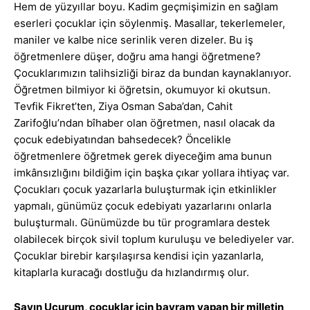
Hem de yüzyıllar boyu. Kadim geçmişimizin en sağlam
eserleri çocuklar için söylenmiş. Masallar, tekerlemeler,
maniler ve kalbe nice serinlik veren dizeler. Bu iş
öğretmenlere düşer, doğru ama hangi öğretmene?
Çocuklarımızın talihsizliği biraz da bundan kaynaklanıyor.
Öğretmen bilmiyor ki öğretsin, okumuyor ki okutsun.
Tevfik Fikret’ten, Ziya Osman Saba’dan, Cahit
Zarifoğlu’ndan bîhaber olan öğretmen, nasıl olacak da
çocuk edebiyatından bahsedecek? Öncelikle
öğretmenlere öğretmek gerek diyeceğim ama bunun
imkânsızlığını bildiğim için başka çıkar yollara ihtiyaç var.
Çocukları çocuk yazarlarla buluşturmak için etkinlikler
yapmalı, günümüz çocuk edebiyatı yazarlarını onlarla
buluşturmalı. Günümüzde bu tür programlara destek
olabilecek birçok sivil toplum kuruluşu ve belediyeler var.
Çocuklar birebir karşılaşırsa kendisi için yazanlarla,
kitaplarla kuracağı dostluğu da hızlandırmış olur.
Sayın Uçurum, çocuklar için bayram yapan bir milletin