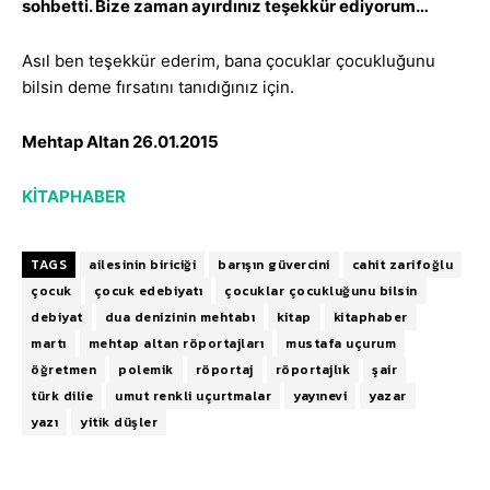
sohbetti. Bize zaman ayırdınız teşekkür ediyorum…
Asıl ben teşekkür ederim, bana çocuklar çocukluğunu
bilsin deme fırsatını tanıdığınız için.
Mehtap Altan 26.01.2015
KİTAPHABER
TAGS
ailesinin biriciği
barışın güvercini
cahit zarifoğlu
çocuk
çocuk edebiyatı
çocuklar çocukluğunu bilsin
debiyat
dua denizinin mehtabı
kitap
kitaphaber
martı
mehtap altan röportajları
mustafa uçurum
öğretmen
polemik
röportaj
röportajlık
şair
türk dilie
umut renkli uçurtmalar
yayınevi
yazar
yazı
yitik düşler