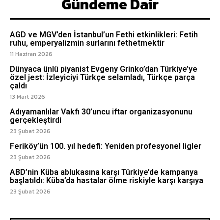
Gündeme Dair
AGD ve MGV’den İstanbul’un Fethi etkinlikleri: Fetih
ruhu, emperyalizmin surlarını fethetmektir
11 Haziran 2026
Dünyaca ünlü piyanist Evgeny Grinko’dan Türkiye’ye
özel jest: İzleyiciyi Türkçe selamladı, Türkçe parça
çaldı
13 Mart 2026
Adıyamanlılar Vakfı 30’uncu iftar organizasyonunu
gerçekleştirdi
23 Şubat 2026
Feriköy’ün 100. yıl hedefi: Yeniden profesyonel ligler
23 Şubat 2026
ABD’nin Küba ablukasına karşı Türkiye’de kampanya
başlatıldı: Küba’da hastalar ölme riskiyle karşı karşıya
23 Şubat 2026