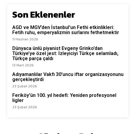
Son Eklenenler
AGD ve MGV’den İstanbul’un Fethi etkinlikleri:
Fetih ruhu, emperyalizmin surlarını fethetmektir
11 Haziran 2026
Dünyaca ünlü piyanist Evgeny Grinko’dan
Türkiye’ye özel jest: İzleyiciyi Türkçe selamladı,
Türkçe parça çaldı
13 Mart 2026
Adıyamanlılar Vakfı 30’uncu iftar organizasyonunu
gerçekleştirdi
23 Şubat 2026
Feriköy’ün 100. yıl hedefi: Yeniden profesyonel
ligler
23 Şubat 2026