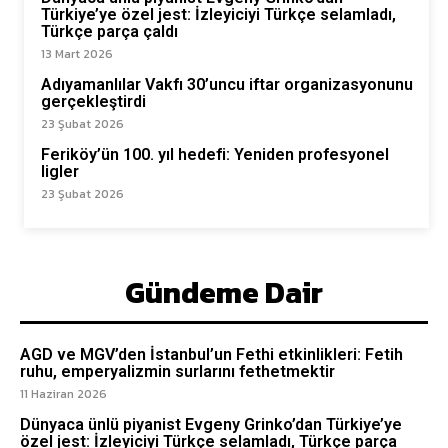
Türkiye’ye özel jest: İzleyiciyi Türkçe selamladı,
Türkçe parça çaldı
13 Mart 2026
Adıyamanlılar Vakfı 30’uncu iftar organizasyonunu
gerçekleştirdi
23 Şubat 2026
Feriköy’ün 100. yıl hedefi: Yeniden profesyonel
ligler
23 Şubat 2026
Gündeme Dair
AGD ve MGV’den İstanbul’un Fethi etkinlikleri: Fetih
ruhu, emperyalizmin surlarını fethetmektir
11 Haziran 2026
Dünyaca ünlü piyanist Evgeny Grinko’dan Türkiye’ye
özel jest: İzleyiciyi Türkçe selamladı, Türkçe parça