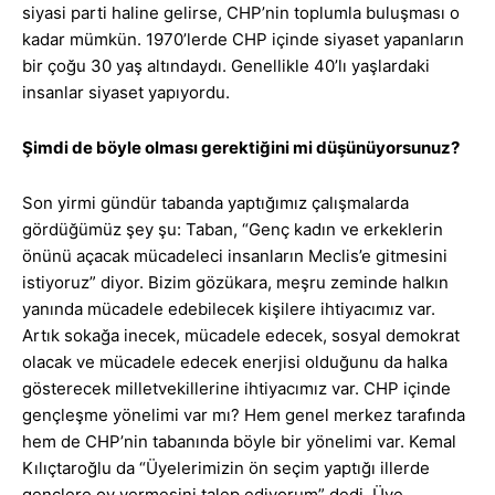
siyasi parti haline gelirse, CHP’nin toplumla buluşması o
kadar mümkün. 1970’lerde CHP içinde siyaset yapanların
bir çoğu 30 yaş altındaydı. Genellikle 40’lı yaşlardaki
insanlar siyaset yapıyordu.
Şimdi de böyle olması gerektiğini mi düşünüyorsunuz?
Son yirmi gündür tabanda yaptığımız çalışmalarda
gördüğümüz şey şu: Taban, “Genç kadın ve erkeklerin
önünü açacak mücadeleci insanların Meclis’e gitmesini
istiyoruz” diyor. Bizim gözükara, meşru zeminde halkın
yanında mücadele edebilecek kişilere ihtiyacımız var.
Artık sokağa inecek, mücadele edecek, sosyal demokrat
olacak ve mücadele edecek enerjisi olduğunu da halka
gösterecek milletvekillerine ihtiyacımız var. CHP içinde
gençleşme yönelimi var mı? Hem genel merkez tarafında
hem de CHP’nin tabanında böyle bir yönelimi var. Kemal
Kılıçtaroğlu da “Üyelerimizin ön seçim yaptığı illerde
gençlere oy vermesini talep ediyorum” dedi. Üye