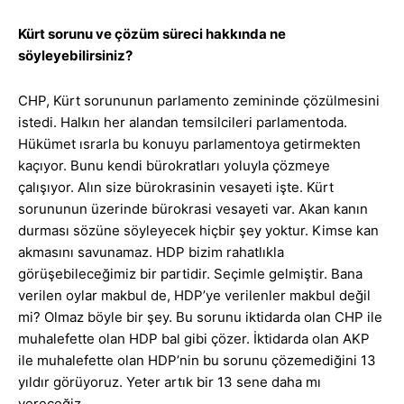
Kürt sorunu ve çözüm süreci hakkında ne
söyleyebilirsiniz?
CHP, Kürt sorununun parlamento zemininde çözülmesini
istedi. Halkın her alandan temsilcileri parlamentoda.
Hükümet ısrarla bu konuyu parlamentoya getirmekten
kaçıyor. Bunu kendi bürokratları yoluyla çözmeye
çalışıyor. Alın size bürokrasinin vesayeti işte. Kürt
sorununun üzerinde bürokrasi vesayeti var. Akan kanın
durması sözüne söyleyecek hiçbir şey yoktur. Kimse kan
akmasını savunamaz. HDP bizim rahatlıkla
görüşebileceğimiz bir partidir. Seçimle gelmiştir. Bana
verilen oylar makbul de, HDP’ye verilenler makbul değil
mi? Olmaz böyle bir şey. Bu sorunu iktidarda olan CHP ile
muhalefette olan HDP bal gibi çözer. İktidarda olan AKP
ile muhalefette olan HDP’nin bu sorunu çözemediğini 13
yıldır görüyoruz. Yeter artık bir 13 sene daha mı
vereceğiz.