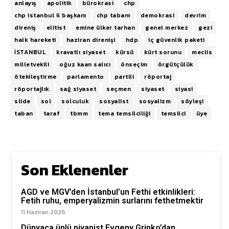
anlayış
apolitik
bürokrasi
chp
chp istanbul il başkanı
chp tabanı
demokrasi
devrim
direniş
elitist
emine ülker tarhan
genel merkez
gezi
halk hareketi
haziran direnişi
hdp
iç güvenlik paketi
İSTANBUL
kravatlı siyaset
kürsü
kürt sorunu
meclis
milletvekili
oğuz kaan salıcı
önseçim
örgütçülük
ötekileştirme
parlamento
partili
röportaj
röportajlık
sağ siyaset
seçmen
siyaset
siyasi
slide
sol
solculuk
sosyalist
sosyalizm
söyleşi
taban
taraf
tbmm
tema temsilciliği
temsilci
üye
Son Eklenenler
AGD ve MGV’den İstanbul’un Fethi etkinlikleri:
Fetih ruhu, emperyalizmin surlarını fethetmektir
11 Haziran 2026
Dünyaca ünlü piyanist Evgeny Grinko’dan