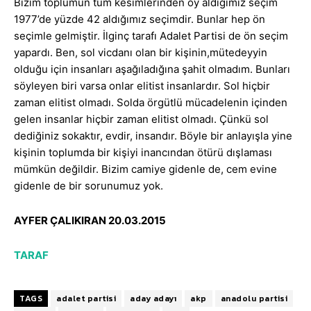
Bizim toplumun tüm kesimlerinden oy aldığımız seçim
1977’de yüzde 42 aldığımız seçimdir. Bunlar hep ön
seçimle gelmiştir. İlginç tarafı Adalet Partisi de ön seçim
yapardı. Ben, sol vicdanı olan bir kişinin,mütedeyyin
olduğu için insanları aşağıladığına şahit olmadım. Bunları
söyleyen biri varsa onlar elitist insanlardır. Sol hiçbir
zaman elitist olmadı. Solda örgütlü mücadelenin içinden
gelen insanlar hiçbir zaman elitist olmadı. Çünkü sol
dediğiniz sokaktır, evdir, insandır. Böyle bir anlayışla yine
kişinin toplumda bir kişiyi inancından ötürü dışlaması
mümkün değildir. Bizim camiye gidenle de, cem evine
gidenle de bir sorunumuz yok.
AYFER ÇALIKIRAN 20.03.2015
TARAF
TAGS
adalet partisi
aday adayı
akp
anadolu partisi