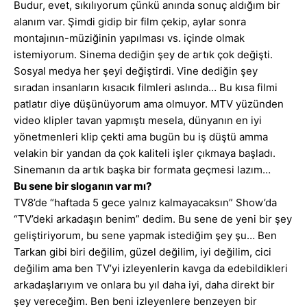
Budur, evet, sıkılıyorum çünkü anında sonuç aldığım bir
alanım var. Şimdi gidip bir film çekip, aylar sonra
montajının-müziğinin yapılması vs. içinde olmak
istemiyorum. Sinema dediğin şey de artık çok değişti.
Sosyal medya her şeyi değiştirdi. Vine dediğin şey
sıradan insanların kısacık filmleri aslında… Bu kısa filmi
patlatır diye düşünüyorum ama olmuyor. MTV yüzünden
video klipler tavan yapmıştı mesela, dünyanın en iyi
yönetmenleri klip çekti ama bugün bu iş düştü amma
velakin bir yandan da çok kaliteli işler çıkmaya başladı.
Sinemanın da artık başka bir formata geçmesi lazım…
Bu sene bir sloganın var mı?
TV8’de “haftada 5 gece yalnız kalmayacaksın” Show’da
“TV’deki arkadaşın benim” dedim. Bu sene de yeni bir şey
geliştiriyorum, bu sene yapmak istediğim şey şu… Ben
Tarkan gibi biri değilim, güzel değilim, iyi değilim, cici
değilim ama ben TV’yi izleyenlerin kavga da edebildikleri
arkadaşlarıyım ve onlara bu yıl daha iyi, daha direkt bir
şey vereceğim. Ben beni izleyenlere benzeyen bir