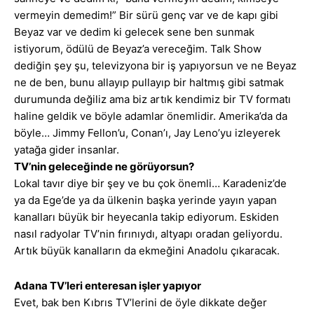
vermeyin demedim!” Bir sürü genç var ve de kapı gibi
Beyaz var ve dedim ki gelecek sene ben sunmak
istiyorum, ödülü de Beyaz’a vereceğim. Talk Show
dediğin şey şu, televizyona bir iş yapıyorsun ve ne Beyaz
ne de ben, bunu allayıp pullayıp bir haltmış gibi satmak
durumunda değiliz ama biz artık kendimiz bir TV formatı
haline geldik ve böyle adamlar önemlidir. Amerika’da da
böyle… Jimmy Fellon’u, Conan’ı, Jay Leno’yu izleyerek
yatağa gider insanlar.
TV’nin geleceğinde ne görüyorsun?
Lokal tavır diye bir şey ve bu çok önemli… Karadeniz’de
ya da Ege’de ya da ülkenin başka yerinde yayın yapan
kanalları büyük bir heyecanla takip ediyorum. Eskiden
nasıl radyolar TV’nin fırınıydı, altyapı oradan geliyordu.
Artık büyük kanalların da ekmeğini Anadolu çıkaracak.
Adana TV’leri enteresan işler yapıyor
Evet, bak ben Kıbrıs TV’lerini de öyle dikkate değer