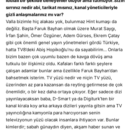
iddialı bir şekilde deneyenler oluyor ama tutmuyor. Sizin
sırrınız nedir abi, tarikat mısınız, kanal yöneticileriyle
gizli anlaşmalarınız mı var?
Valla bizimle hiç alakası yok, bulunmaz Hint kumaşı da
değiliz. Başta Faruk Bayhan olmak üzere Murat Saygı,
İrfan Şahin, Ömer Özgüner, Adem Gürses, Ekrem Çatay
gibi çok önemli genel yayın yönetmeleri gördü Türkiye,
hatta TV8’deki Abiş Hopikoğlu’nu da sayabilirim… Onlarla
bizim bazen çok uyumlu bazen de kavga dövüş ama
tutkulu bir ilişkimiz oldu. Kafaları farklı farklı şeylere
çalışan adamlar bunlar ama özellikle Faruk Bayhan’dan
bahsetmek isterim. TV yüzü nedir ve niçin TV yüzü,
üzerinden az para kazansan da reyting getirmese de çok
önemlidir, o bir kez daha ortaya çıkıyor. Eğer sadece dizi
yayınlayacaksan baba, D-Smart ya da Digiturk’ten bir
kanal kirala koy arka arkaya dizileri yayınla gitsin ama TV
yayıncılığına kamyonla para harcıyorsan senin
televizyonun yüzü olacak insanlara ihtiyacın var. Bunlar
kimlerdir; sabah günaydın diyen, akşam haber sunan ve