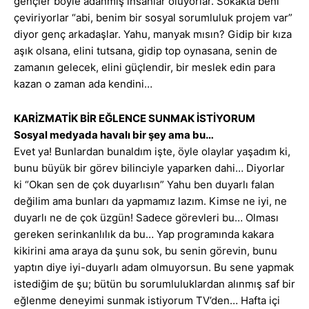
gençler böyle adanmış insanlar oluyorlar. Sokakta beni
çeviriyorlar “abi, benim bir sosyal sorumluluk projem var”
diyor genç arkadaşlar. Yahu, manyak mısın? Gidip bir kıza
aşık olsana, elini tutsana, gidip top oynasana, senin de
zamanın gelecek, elini güçlendir, bir meslek edin para
kazan o zaman ada kendini…
KARİZMATİK BİR EĞLENCE SUNMAK İSTİYORUM
Sosyal medyada havalı bir şey ama bu…
Evet ya! Bunlardan bunaldım işte, öyle olaylar yaşadım ki,
bunu büyük bir görev bilinciyle yaparken dahi… Diyorlar
ki “Okan sen de çok duyarlısın” Yahu ben duyarlı falan
değilim ama bunları da yapmamız lazım. Kimse ne iyi, ne
duyarlı ne de çok üzgün! Sadece görevleri bu… Olması
gereken serinkanlılık da bu… Yap programında kakara
kikirini ama araya da şunu sok, bu senin görevin, bunu
yaptın diye iyi-duyarlı adam olmuyorsun. Bu sene yapmak
istediğim de şu; bütün bu sorumluluklardan alınmış saf bir
eğlenme deneyimi sunmak istiyorum TV’den… Hafta içi