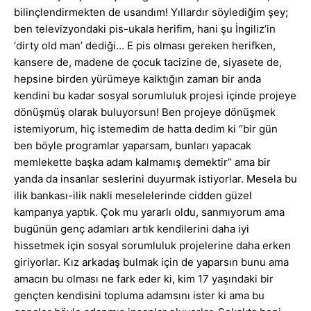
bilinçlendirmekten de usandım! Yıllardır söylediğim şey;
ben televizyondaki pis-ukala herifim, hani şu İngiliz’in
‘dirty old man’ dediği… E pis olması gereken herifken,
kansere de, madene de çocuk tacizine de, siyasete de,
hepsine birden yürümeye kalktığın zaman bir anda
kendini bu kadar sosyal sorumluluk projesi içinde projeye
dönüşmüş olarak buluyorsun! Ben projeye dönüşmek
istemiyorum, hiç istemedim de hatta dedim ki “bir gün
ben böyle programlar yaparsam, bunları yapacak
memlekette başka adam kalmamış demektir” ama bir
yanda da insanlar seslerini duyurmak istiyorlar. Mesela bu
ilik bankası-ilik nakli meselelerinde cidden güzel
kampanya yaptık. Çok mu yararlı oldu, sanmıyorum ama
bugünün genç adamları artık kendilerini daha iyi
hissetmek için sosyal sorumluluk projelerine daha erken
giriyorlar. Kız arkadaş bulmak için de yaparsın bunu ama
amacın bu olması ne fark eder ki, kim 17 yaşındaki bir
gençten kendisini topluma adamsını ister ki ama bu