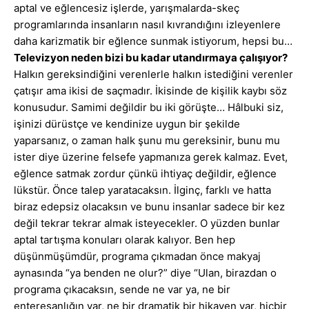
aptal ve eğlencesiz işlerde, yarışmalarda-skeç
programlarında insanların nasıl kıvrandığını izleyenlere
daha karizmatik bir eğlence sunmak istiyorum, hepsi bu…
Televizyon neden bizi bu kadar utandırmaya çalışıyor?
Halkın gereksindiğini verenlerle halkın istediğini verenler
çatışır ama ikisi de saçmadır. İkisinde de kişilik kaybı söz
konusudur. Samimi değildir bu iki görüşte… Hâlbuki siz,
işinizi dürüstçe ve kendinize uygun bir şekilde
yaparsanız, o zaman halk şunu mu gereksinir, bunu mu
ister diye üzerine felsefe yapmanıza gerek kalmaz. Evet,
eğlence satmak zordur çünkü ihtiyaç değildir, eğlence
lükstür. Önce talep yaratacaksın. İlginç, farklı ve hatta
biraz edepsiz olacaksın ve bunu insanlar sadece bir kez
değil tekrar tekrar almak isteyecekler. O yüzden bunlar
aptal tartışma konuları olarak kalıyor. Ben hep
düşünmüşümdür, programa çıkmadan önce makyaj
aynasında “ya benden ne olur?” diye “Ulan, birazdan o
programa çıkacaksın, sende ne var ya, ne bir
enteresanlığın var, ne bir dramatik bir hikayen var, hiçbir