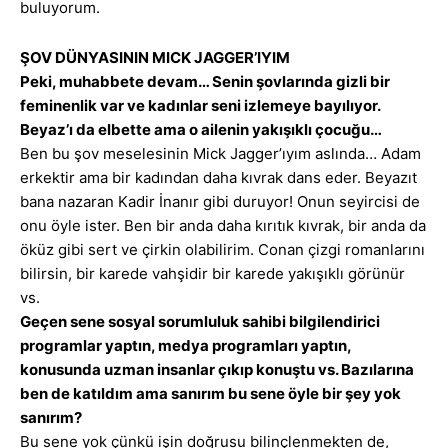
buluyorum.
ŞOV DÜNYASININ MICK JAGGER’IYIM
Peki, muhabbete devam… Senin şovlarında gizli bir
feminenlik var ve kadınlar seni izlemeye bayılıyor.
Beyaz’ı da elbette ama o ailenin yakışıklı çocuğu…
Ben bu şov meselesinin Mick Jagger’ıyım aslında… Adam
erkektir ama bir kadından daha kıvrak dans eder. Beyazıt
bana nazaran Kadir İnanır gibi duruyor! Onun seyircisi de
onu öyle ister. Ben bir anda daha kırıtık kıvrak, bir anda da
öküz gibi sert ve çirkin olabilirim. Conan çizgi romanlarını
bilirsin, bir karede vahşidir bir karede yakışıklı görünür
vs.
Geçen sene sosyal sorumluluk sahibi bilgilendirici
programlar yaptın, medya programları yaptın,
konusunda uzman insanlar çıkıp konuştu vs. Bazılarına
ben de katıldım ama sanırım bu sene öyle bir şey yok
sanırım?
Bu sene yok çünkü işin doğrusu bilinçlenmekten de,