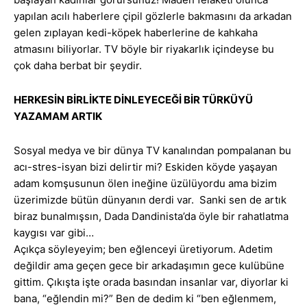
yapılan acılı haberlere çipil gözlerle bakmasını da arkadan
gelen zıplayan kedi-köpek haberlerine de kahkaha
atmasını biliyorlar. TV böyle bir riyakarlık içindeyse bu
çok daha berbat bir şeydir.
HERKESİN BİRLİKTE DİNLEYECEĞİ BİR TÜRKÜYÜ
YAZAMAM ARTIK
Sosyal medya ve bir dünya TV kanalından pompalanan bu
acı-stres-isyan bizi delirtir mi? Eskiden köyde yaşayan
adam komşusunun ölen ineğine üzülüyordu ama bizim
üzerimizde bütün dünyanın derdi var. Sanki sen de artık
biraz bunalmışsın, Dada Dandinista’da öyle bir rahatlatma
kaygısı var gibi…
Açıkça söyleyeyim; ben eğlenceyi üretiyorum. Adetim
değildir ama geçen gece bir arkadaşımın gece kulübüne
gittim. Çıkışta işte orada basından insanlar var, diyorlar ki
bana, “eğlendin mi?” Ben de dedim ki “ben eğlenmem,