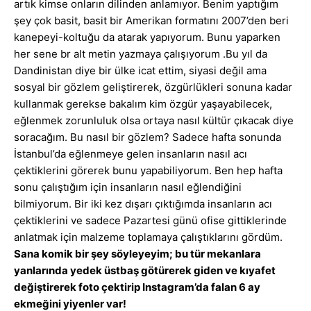
artık kimse onların dilinden anlamıyor. Benim yaptığım
şey çok basit, basit bir Amerikan formatını 2007’den beri
kanepeyi-koltuğu da atarak yapıyorum. Bunu yaparken
her sene br alt metin yazmaya çalışıyorum .Bu yıl da
Dandinistan diye bir ülke icat ettim, siyasi değil ama
sosyal bir gözlem geliştirerek, özgürlükleri sonuna kadar
kullanmak gerekse bakalım kim özgür yaşayabilecek,
eğlenmek zorunluluk olsa ortaya nasıl kültür çıkacak diye
soracağım. Bu nasıl bir gözlem? Sadece hafta sonunda
İstanbul’da eğlenmeye gelen insanların nasıl acı
çektiklerini görerek bunu yapabiliyorum. Ben hep hafta
sonu çalıştığım için insanların nasıl eğlendiğini
bilmiyorum. Bir iki kez dışarı çıktığımda insanların acı
çektiklerini ve sadece Pazartesi günü ofise gittiklerinde
anlatmak için malzeme toplamaya çalıştıklarını gördüm.
Sana komik bir şey söyleyeyim; bu tür mekanlara
yanlarında yedek üstbaş götürerek giden ve kıyafet
değiştirerek foto çektirip Instagram’da falan 6 ay
ekmeğini yiyenler var!