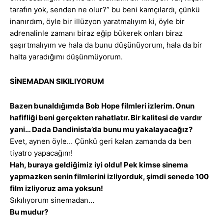
tarafın yok, senden ne olur?” bu beni kamçılardı, çünkü
inanırdım, öyle bir illüzyon yaratmalıyım ki, öyle bir
adrenalinle zamanı biraz eğip bükerek onları biraz
şaşırtmalıyım ve hala da bunu düşünüyorum, hala da bir
halta yaradığımı düşünmüyorum.
SİNEMADAN SIKILIYORUM
Bazen bunaldığımda Bob Hope filmleri izlerim. Onun
hafifliği beni gerçekten rahatlatır. Bir kalitesi de vardır
yani… Dada Dandinista’da bunu mu yakalayacağız?
Evet, aynen öyle… Çünkü geri kalan zamanda da ben
tiyatro yapacağım!
Hah, buraya geldiğimiz iyi oldu! Pek kimse sinema
yapmazken senin filmlerini izliyorduk, şimdi senede 100
film izliyoruz ama yoksun!
Sıkılıyorum sinemadan…
Bu mudur?