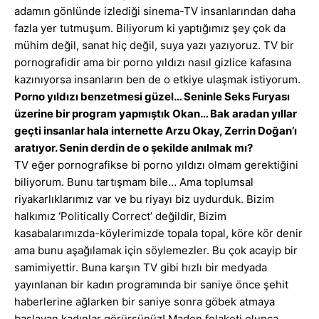
adamın gönlünde izlediği sinema-TV insanlarından daha
fazla yer tutmuşum. Biliyorum ki yaptığımız şey çok da
mühim değil, sanat hiç değil, suya yazı yazıyoruz. TV bir
pornografidir ama bir porno yıldızı nasıl gizlice kafasına
kazınıyorsa insanların ben de o etkiye ulaşmak istiyorum.
Porno yıldızı benzetmesi güzel… Seninle Seks Furyası
üzerine bir program yapmıştık Okan… Bak aradan yıllar
geçti insanlar hala internette Arzu Okay, Zerrin Doğan’ı
aratıyor. Senin derdin de o şekilde anılmak mı?
TV eğer pornografikse bi porno yıldızı olmam gerektiğini
biliyorum. Bunu tartışmam bile… Ama toplumsal
riyakarlıklarımız var ve bu riyayı biz uydurduk. Bizim
halkımız ‘Politically Correct’ değildir, Bizim
kasabalarımızda-köylerimizde topala topal, köre kör denir
ama bunu aşağılamak için söylemezler. Bu çok acayip bir
samimiyettir. Buna karşın TV gibi hızlı bir medyada
yayınlanan bir kadın programında bir saniye önce şehit
haberlerine ağlarken bir saniye sonra göbek atmaya
başlayan kadınlar görürsünüz! Maden felaketi olunca