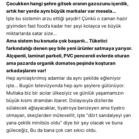
Çocukken hangi şehre gitsek oranın gazozunu içerdik,
artık her yerde aynı büyük markalar var mesela…
İşte bu sistemin arzu ettiği şeydir! Çünkü o zaman hazır
giyimden fast food’a kadar her şeyi kolayca ve büyük
miktarlarda satar size…
Ama sistem bu konuda çok başarılı… Tüketici
farkındalığı denen şey bile yeni ürünler satmaya yarıyor.
Alçıpenli, laminat parkeli, PVC pencereli evlerde oturan
ama pazarda organik domates peşinde koşturan
arkadaşlarım var!
Hep aynılaştırılmış adamlar da aynı şekilde eğleniyor
işte… Bugün televizyonda hep aynı şeylere gülünüyor.
Mutlaka biz bir acılar ülkesiyiz ve günlük yaşamamızın
büyük kısmı dramdan ibaret. Dolayısıyla dizilerde
sülalecek ağlayacaklar, tiyatroya benzeyen ama tiyatro
olmayan, skeçlerden mütevellit, işte “dört sandalyeyi yan
yana çektik minibüs oldu” diye bir şey olacak ve buna
güleceğiz, Bu da bana çok can sıkıcı oldu.