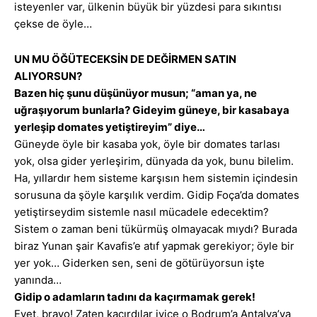
isteyenler var, ülkenin büyük bir yüzdesi para sıkıntısı
çekse de öyle…
UN MU ÖĞÜTECEKSİN DE DEĞİRMEN SATIN
ALIYORSUN?
Bazen hiç şunu düşünüyor musun; “aman ya, ne
uğraşıyorum bunlarla? Gideyim güneye, bir kasabaya
yerleşip domates yetiştireyim” diye…
Güneyde öyle bir kasaba yok, öyle bir domates tarlası
yok, olsa gider yerleşirim, dünyada da yok, bunu bilelim.
Ha, yıllardır hem sisteme karşısın hem sistemin içindesin
sorusuna da şöyle karşılık verdim. Gidip Foça’da domates
yetiştirseydim sistemle nasıl mücadele edecektim?
Sistem o zaman beni tükürmüş olmayacak mıydı? Burada
biraz Yunan şair Kavafis’e atıf yapmak gerekiyor; öyle bir
yer yok… Giderken sen, seni de götürüyorsun işte
yanında…
Gidip o adamların tadını da kaçırmamak gerek!
Evet, bravo! Zaten kaçırdılar iyice o Bodrum’a Antalya’ya