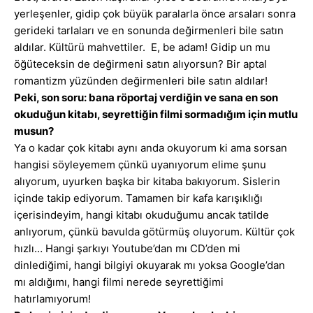
yerleşenler, gidip çok büyük paralarla önce arsaları sonra
gerideki tarlaları ve en sonunda değirmenleri bile satın
aldılar. Kültürü mahvettiler. E, be adam! Gidip un mu
öğüteceksin de değirmeni satın alıyorsun? Bir aptal
romantizm yüzünden değirmenleri bile satın aldılar!
Peki, son soru: bana röportaj verdiğin ve sana en son
okuduğun kitabı, seyrettiğin filmi sormadığım için mutlu
musun?
Ya o kadar çok kitabı aynı anda okuyorum ki ama sorsan
hangisi söyleyemem çünkü uyanıyorum elime şunu
alıyorum, uyurken başka bir kitaba bakıyorum. Sislerin
içinde takip ediyorum. Tamamen bir kafa karışıklığı
içerisindeyim, hangi kitabı okuduğumu ancak tatilde
anlıyorum, çünkü bavulda götürmüş oluyorum. Kültür çok
hızlı… Hangi şarkıyı Youtube’dan mı CD’den mi
dinlediğimi, hangi bilgiyi okuyarak mı yoksa Google’dan
mı aldığımı, hangi filmi nerede seyrettiğimi
hatırlamıyorum!