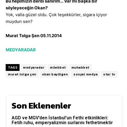
Bu hepimizin derdi sanırım… Var mı başka bir
söyleyeceğin Okan?
Yok, valla güzel oldu. Çok teşekkürler, sigara içiyor
muydun sen?
Murat Tolga Şen 05.11.2014
MEDYARADAR
TAGS
medyaradar
müebbet
muhabbet
murat tolga şen
okan bayülgen
sosyal medya
star tv
Son Eklenenler
AGD ve MGV’den İstanbul’un Fethi etkinlikleri:
Fetih ruhu, emperyalizmin surlarını fethetmektir