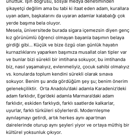
unuttuk. İşin doğrusu, sosyal medya denetiminden
şikayetçi değilim ama bu tabi ki itaat eden adam, kurallara
uyan adam, başkalarını da uyaran adamlar kalabalığı çok
yerde başıma bela oluyor.
Mesela, üniversitede burada sigara içemezsin diyen genç
kız görünümlü öğrenci olmayan bayanla başımın belaya
girdiği gibi… Küçük ve bize özgü olan günlük hayatın
kurnazlıklarını yaparken başımıza musallat olan tipler var
ve bunlar bizi sürekli bir imtihana sokuyor, bu imtihanda
biz, nasıl yaşamalıyız, evlenmeliyiz, çocuk sahibi olmalıyız
vs. konularda toplum kendini sürekli olarak sınava
sokuyor. Benim şu anda gördüğüm şey şu; benim önerim
gelenekçiliktir. Orta Anadolu’daki adamla Karadeniz’deki
adam farklıdır, Ege’deki adamla Marmara’daki adam
farklıdır, eskiden farklıydı, farklı saatlerde kalkarlar,
uyurlar, farklı türküleri söylerlerdi. Modernleşme
aynılaşmayı getirdi, artık herkes aynı apartman
dairelerinde oturup aynı şeyleri yiyor ve ortaya müthiş bir
kültürel yoksunluk çıkıyor.