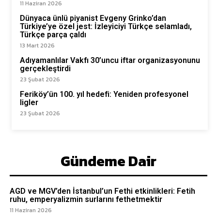
11 Haziran 2026
Dünyaca ünlü piyanist Evgeny Grinko’dan
Türkiye’ye özel jest: İzleyiciyi Türkçe selamladı,
Türkçe parça çaldı
13 Mart 2026
Adıyamanlılar Vakfı 30’uncu iftar organizasyonunu
gerçekleştirdi
23 Şubat 2026
Feriköy’ün 100. yıl hedefi: Yeniden profesyonel
ligler
23 Şubat 2026
Gündeme Dair
AGD ve MGV’den İstanbul’un Fethi etkinlikleri: Fetih
ruhu, emperyalizmin surlarını fethetmektir
11 Haziran 2026