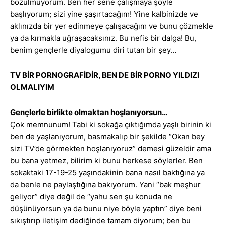
bozulmuyorum. Ben her sene çalışmaya şöyle
başlıyorum; sizi yine şaşırtacağım! Yine kalbinizde ve
aklınızda bir yer edinmeye çalışacağım ve bunu çözmekle
ya da kırmakla uğraşacaksınız. Bu nefis bir dalga! Bu,
benim gençlerle diyalogumu diri tutan bir şey…
TV BİR PORNOGRAFİDİR, BEN DE BİR PORNO YILDIZI
OLMALIYIM
Gençlerle birlikte olmaktan hoşlanıyorsun…
Çok memnunum! Tabi ki sokağa çıktığımda yaşlı birinin ki
ben de yaşlanıyorum, basmakalıp bir şekilde “Okan bey
sizi TV’de görmekten hoşlanıyoruz” demesi güzeldir ama
bu bana yetmez, bilirim ki bunu herkese söylerler. Ben
sokaktaki 17-19-25 yaşındakinin bana nasıl baktığına ya
da benle ne paylaştığına bakıyorum. Yani “bak meşhur
geliyor” diye değil de “yahu sen şu konuda ne
düşünüyorsun ya da bunu niye böyle yaptın” diye beni
sıkıştırıp iletişim dediğinde tamam diyorum; ben bu