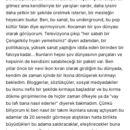
gitmez ama kendileriyle bir yarışları vardır, daha iyisini
daha yetkin bir şekilde üretmek isterler, bir mesleğin
heyecanı budur. Ben, bu sanat, bu underground, bu pop
kültür falan diye ayırmıyorum. Kocaman bir şov dünyası
olarak görüyorum. Televizyona çıkıp “her sabah bir
Çengelköy hıyarı yemelisiniz” diyen adamdan, bir
politikacıya, yüksek sanat yaptığını iddia eden birinden bir
falcıya kadar… Bunların hepsi şov dünyasının parçaları ve
hepsinin de kendisini satabileceği bir paketi var. Ben
yıllar önce bir nevi ikon kıran olarak girdiğim bu dünyada,
kendim de zaman içinde bir ikona dönüşerek kırılmayı
bekledim. Bloggerlar, sözlükçüler, sosyal medyadakiler
bu ikonu nefis bir şekilde kırmaya başladılar ve bu kırma
dökme girişimlerine de hiçbir zaman öfkeyle ya da “vay
bu lafı bana nasıl ederler” diyerek bakmadım. Çünkü
biliyorum ki ben nasıl bir takım ikonlara savaş açtıysam bu
adamlar da 20 senedir görmeye alıştıkları hatta birlikte
büyüdükleri bu adama saldıracaklar, eleştirecekler buna