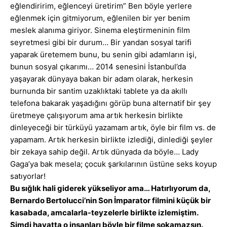
eğlendiririm, eğlenceyi üretirim” Ben böyle yerlere
eğlenmek için gitmiyorum, eğlenilen bir yer benim
meslek alanıma giriyor. Sinema eleştirmeninin film
seyretmesi gibi bir durum… Bir yandan sosyal tarifi
yaparak üretemem bunu, bu senin gibi adamların işi,
bunun sosyal çıkarımı… 2014 senesini İstanbul’da
yaşayarak dünyaya bakan bir adam olarak, herkesin
burnunda bir santim uzaklıktaki tablete ya da akıllı
telefona bakarak yaşadığını görüp buna alternatif bir şey
üretmeye çalışıyorum ama artık herkesin birlikte
dinleyeceği bir türküyü yazamam artık, öyle bir film vs. de
yapamam. Artık herkesin birlikte izlediği, dinlediği şeyler
bir zekaya sahip değil. Artık dünyada da böyle… Lady
Gaga’ya bak mesela; çocuk şarkılarının üstüne seks koyup
satıyorlar!
Bu sığlık hali giderek yükseliyor ama… Hatırlıyorum da,
Bernardo Bertolucci’nin Son İmparator filmini küçük bir
kasabada, amcalarla-teyzelerle birlikte izlemiştim.
Şimdi hayatta o insanları böyle bir filme sokamazsın.