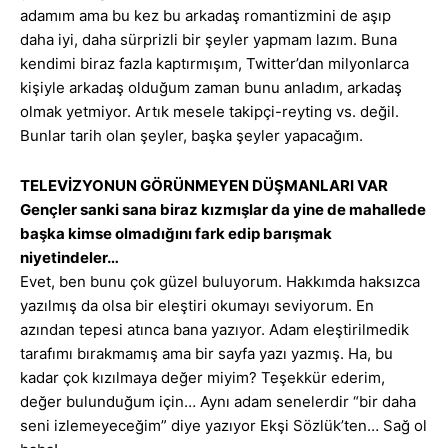
adamım ama bu kez bu arkadaş romantizmini de aşıp
daha iyi, daha sürprizli bir şeyler yapmam lazım. Buna
kendimi biraz fazla kaptırmışım, Twitter’dan milyonlarca
kişiyle arkadaş olduğum zaman bunu anladım, arkadaş
olmak yetmiyor. Artık mesele takipçi-reyting vs. değil.
Bunlar tarih olan şeyler, başka şeyler yapacağım.
TELEVİZYONUN GÖRÜNMEYEN DÜŞMANLARI VAR
Gençler sanki sana biraz kızmışlar da yine de mahallede
başka kimse olmadığını fark edip barışmak
niyetindeler…
Evet, ben bunu çok güzel buluyorum. Hakkımda haksızca
yazılmış da olsa bir eleştiri okumayı seviyorum. En
azından tepesi atınca bana yazıyor. Adam eleştirilmedik
tarafımı bırakmamış ama bir sayfa yazı yazmış. Ha, bu
kadar çok kızılmaya değer miyim? Teşekkür ederim,
değer bulunduğum için… Aynı adam senelerdir “bir daha
seni izlemeyeceğim” diye yazıyor Ekşi Sözlük’ten… Sağ ol