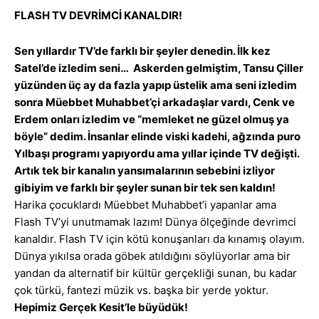
FLASH TV DEVRİMCİ KANALDIR!
Sen yıllardır TV’de farklı bir şeyler denedin. İlk kez
Satel’de izledim seni… Askerden gelmiştim, Tansu Çiller
yüzünden üç ay da fazla yapıp üstelik ama seni izledim
sonra Müebbet Muhabbet’çi arkadaşlar vardı, Cenk ve
Erdem onları izledim ve “memleket ne güzel olmuş ya
böyle” dedim. İnsanlar elinde viski kadehi, ağzında puro
Yılbaşı programı yapıyordu ama yıllar içinde TV değişti.
Artık tek bir kanalın yansımalarının sebebini izliyor
gibiyim ve farklı bir şeyler sunan bir tek sen kaldın!
Harika çocuklardı Müebbet Muhabbet’i yapanlar ama
Flash TV’yi unutmamak lazım! Dünya ölçeğinde devrimci
kanaldır. Flash TV için kötü konuşanları da kınamış olayım.
Dünya yıkılsa orada göbek atıldığını söylüyorlar ama bir
yandan da alternatif bir kültür gerçekliği sunan, bu kadar
çok türkü, fantezi müzik vs. başka bir yerde yoktur.
Hepimiz Gerçek Kesit’le büyüdük!