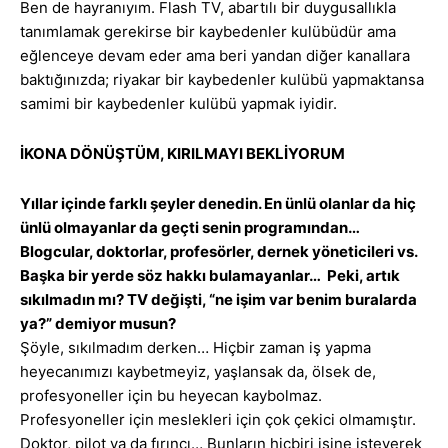
Ben de hayranıyım. Flash TV, abartılı bir duygusallıkla
tanımlamak gerekirse bir kaybedenler kulübüdür ama
eğlenceye devam eder ama beri yandan diğer kanallara
baktığınızda; riyakar bir kaybedenler kulübü yapmaktansa
samimi bir kaybedenler kulübü yapmak iyidir.
İKONA DÖNÜŞTÜM, KIRILMAYI BEKLİYORUM
Yıllar içinde farklı şeyler denedin. En ünlü olanlar da hiç
ünlü olmayanlar da geçti senin programından…
Blogcular, doktorlar, profesörler, dernek yöneticileri vs.
Başka bir yerde söz hakkı bulamayanlar… Peki, artık
sıkılmadın mı? TV değişti, “ne işim var benim buralarda
ya?” demiyor musun?
Şöyle, sıkılmadım derken… Hiçbir zaman iş yapma
heyecanımızı kaybetmeyiz, yaşlansak da, ölsek de,
profesyoneller için bu heyecan kaybolmaz.
Profesyoneller için meslekleri için çok çekici olmamıştır.
Doktor, pilot ya da fırıncı… Bunların hiçbiri işine isteyerek