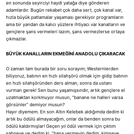
en sonunda seyirciyi haydi yatağa diye gönderen
adamlardır. Bugün rekabet çok daha sert, çok kanal var,
hızla büyük patlamalar yaşaması gerekiyor programların
ama bir yandan da kalıcı yüzlere ihtiyacı var kanalların ve
gençlere şans vermeleri lazım, şans vermezlerse ortaya
çıkmazlar.
BÜYÜK KANALLARIN EKMEĞİNİ ANADOLU ÇIKARACAK
O zaman tam burada bir soru sorayım; Westernlerden
biliyoruz, batının en hızlı silahşörü olmak için gidip batının
en hızlı silahşöründen ders alman, sonra da ustanı
vurman gerek! Sen bunu yaşamışsındır, artık gençlere el
uzatmaktan korkmuyor musun, “banane ne halleri varsa
görsünler” demiyor musun?
Hayır diyemem. En son Altın Kelebek aldığımda dedim ki
artık bu ödülü almayacağım, onlar da benden sonra bu
ödülü kaldırmışlar! Geçen yıl ödül vermek için çıktım
sahneye ve dedim ki, “bana vermeyin dedim, kimseye