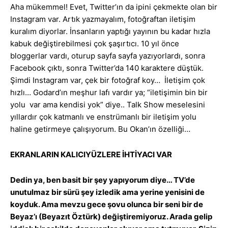
Aha mükemmel! Evet, Twitter’ın da ipini çekmekte olan bir
Instagram var. Artık yazmayalım, fotoğraftan iletişim
kuralım diyorlar. İnsanların yaptığı yayının bu kadar hızla
kabuk değiştirebilmesi çok şaşırtıcı. 10 yıl önce
bloggerlar vardı, oturup sayfa sayfa yazıyorlardı, sonra
Facebook çıktı, sonra Twitter’da 140 karaktere düştük.
Şimdi Instagram var, çek bir fotoğraf koy… İletişim çok
hızlı… Godard’ın meşhur lafı vardır ya; “iletişimin bin bir
yolu var ama kendisi yok” diye.. Talk Show meselesini
yıllardır çok katmanlı ve enstrümanlı bir iletişim yolu
haline getirmeye çalışıyorum. Bu Okan’ın özelliği…
EKRANLARIN KALICIYÜZLERE İHTİYACI VAR
Dedin ya, ben basit bir şey yapıyorum diye… TV’de
unutulmaz bir sürü şey izledik ama yerine yenisini de
koyduk. Ama mevzu gece şovu olunca bir seni bir de
Beyaz’ı (Beyazıt Öztürk) değiştiremiyoruz. Arada gelip