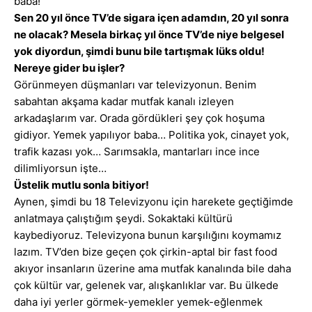
baba!
Sen 20 yıl önce TV’de sigara içen adamdın, 20 yıl sonra
ne olacak? Mesela birkaç yıl önce TV’de niye belgesel
yok diyordun, şimdi bunu bile tartışmak lüks oldu!
Nereye gider bu işler?
Görünmeyen düşmanları var televizyonun. Benim
sabahtan akşama kadar mutfak kanalı izleyen
arkadaşlarım var. Orada gördükleri şey çok hoşuma
gidiyor. Yemek yapılıyor baba… Politika yok, cinayet yok,
trafik kazası yok… Sarımsakla, mantarları ince ince
dilimliyorsun işte…
Üstelik mutlu sonla bitiyor!
Aynen, şimdi bu 18 Televizyonu için harekete geçtiğimde
anlatmaya çalıştığım şeydi. Sokaktaki kültürü
kaybediyoruz. Televizyona bunun karşılığını koymamız
lazım. TV’den bize geçen çok çirkin-aptal bir fast food
akıyor insanların üzerine ama mutfak kanalında bile daha
çok kültür var, gelenek var, alışkanlıklar var. Bu ülkede
daha iyi yerler görmek-yemekler yemek-eğlenmek