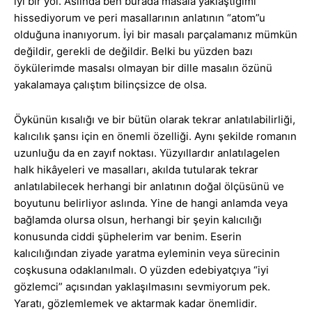
iyi bir yol. Aslında ben burada masala yaklaştığımı
hissediyorum ve peri masallarının anlatının “atom”u
olduğuna inanıyorum. İyi bir masalı parçalamanız mümkün
değildir, gerekli de değildir. Belki bu yüzden bazı
öykülerimde masalsı olmayan bir dille masalın özünü
yakalamaya çalıştım bilinçsizce de olsa.
Öykünün kısalığı ve bir bütün olarak tekrar anlatılabilirliği,
kalıcılık şansı için en önemli özelliği. Aynı şekilde romanın
uzunluğu da en zayıf noktası. Yüzyıllardır anlatılagelen
halk hikâyeleri ve masalları, akılda tutularak tekrar
anlatılabilecek herhangi bir anlatının doğal ölçüsünü ve
boyutunu belirliyor aslında. Yine de hangi anlamda veya
bağlamda olursa olsun, herhangi bir şeyin kalıcılığı
konusunda ciddi şüphelerim var benim. Eserin
kalıcılığından ziyade yaratma eyleminin veya sürecinin
coşkusuna odaklanılmalı. O yüzden edebiyatçıya “iyi
gözlemci” açısından yaklaşılmasını sevmiyorum pek.
Yaratı, gözlemlemek ve aktarmak kadar önemlidir.