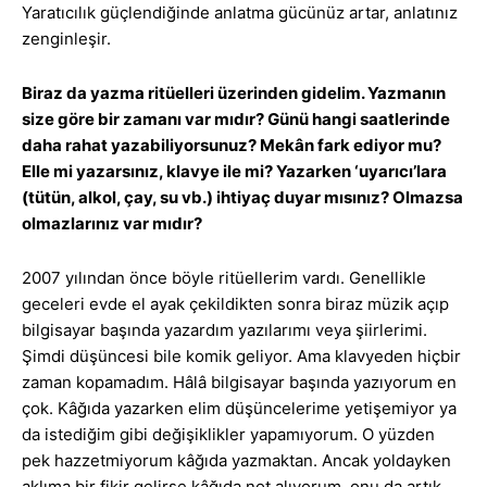
Yaratıcılık güçlendiğinde anlatma gücünüz artar, anlatınız
zenginleşir.
Biraz da yazma ritüelleri üzerinden gidelim. Yazmanın
size göre bir zamanı var mıdır? Günü hangi saatlerinde
daha rahat yazabiliyorsunuz? Mekân fark ediyor mu?
Elle mi yazarsınız, klavye ile mi? Yazarken ‘uyarıcı’lara
(tütün, alkol, çay, su vb.) ihtiyaç duyar mısınız? Olmazsa
olmazlarınız var mıdır?
2007 yılından önce böyle ritüellerim vardı. Genellikle
geceleri evde el ayak çekildikten sonra biraz müzik açıp
bilgisayar başında yazardım yazılarımı veya şiirlerimi.
Şimdi düşüncesi bile komik geliyor. Ama klavyeden hiçbir
zaman kopamadım. Hâlâ bilgisayar başında yazıyorum en
çok. Kâğıda yazarken elim düşüncelerime yetişemiyor ya
da istediğim gibi değişiklikler yapamıyorum. O yüzden
pek hazzetmiyorum kâğıda yazmaktan. Ancak yoldayken
aklıma bir fikir gelirse kâğıda not alıyorum, onu da artık