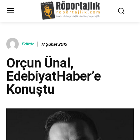
Editör
17 Şubat 2015
Orçun Ünal,
EdebiyatHaber’e
Konuştu