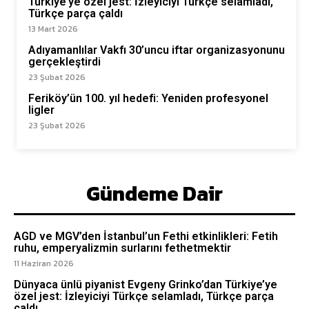
Türkiye’ye özel jest: İzleyiciyi Türkçe selamladı,
Türkçe parça çaldı
13 Mart 2026
Adıyamanlılar Vakfı 30’uncu iftar organizasyonunu
gerçekleştirdi
23 Şubat 2026
Feriköy’ün 100. yıl hedefi: Yeniden profesyonel
ligler
23 Şubat 2026
Gündeme Dair
AGD ve MGV’den İstanbul’un Fethi etkinlikleri: Fetih
ruhu, emperyalizmin surlarını fethetmektir
11 Haziran 2026
Dünyaca ünlü piyanist Evgeny Grinko’dan Türkiye’ye
özel jest: İzleyiciyi Türkçe selamladı, Türkçe parça
çaldı