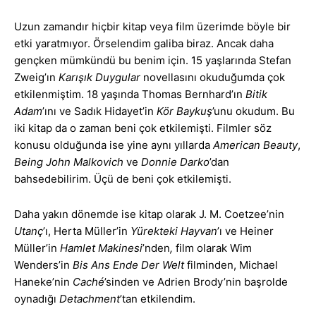
Uzun zamandır hiçbir kitap veya film üzerimde böyle bir
etki yaratmıyor. Örselendim galiba biraz. Ancak daha
gençken mümkündü bu benim için. 15 yaşlarında Stefan
Zweig’ın
Karışık Duygular
novellasını okuduğumda çok
etkilenmiştim. 18 yaşında Thomas Bernhard’ın
Bitik
Adam
’ını ve Sadık Hidayet’in
Kör Baykuş
’unu okudum. Bu
iki kitap da o zaman beni çok etkilemişti. Filmler söz
konusu olduğunda ise yine aynı yıllarda
American Beauty
,
Being John Malkovich
ve
Donnie Darko
’dan
bahsedebilirim. Üçü de beni çok etkilemişti.
Daha yakın dönemde ise kitap olarak J. M. Coetzee’nin
Utanç
’ı, Herta Müller’in
Yürekteki Hayvan
’ı ve Heiner
Müller’in
Hamlet Makinesi
’nden
,
film olarak Wim
Wenders’in
Bis Ans Ende Der Welt
filminden, Michael
Haneke’nin
Caché
’sinden ve Adrien Brody’nin başrolde
oynadığı
Detachment
’tan etkilendim.