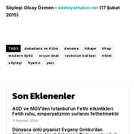
Söyleşi: Olcay Özmen –
edebiyathaber.net
(17 Şubat
2015)
TAGS
dekadans ve ölüm
deneme
hikaye
kitap
modern öykü
orçun ünal
raskolun baltası
ritüel
söyleşi
tiyatro
yazı
Son Eklenenler
AGD ve MGV’den İstanbul’un Fethi etkinlikleri:
Fetih ruhu, emperyalizmin surlarını fethetmektir
11 Haziran 2026
Dünyaca ünlü piyanist Evgeny Grinko’dan