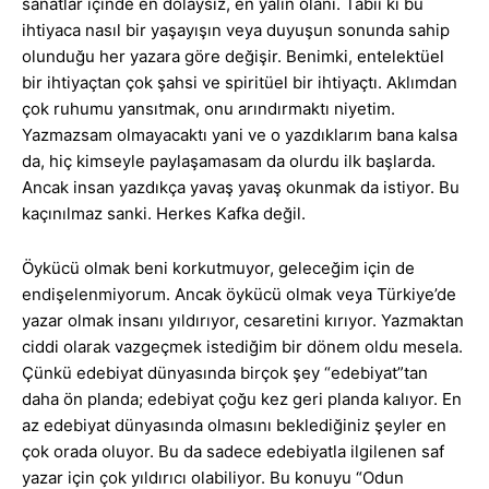
sanatlar içinde en dolaysız, en yalın olanı. Tabii ki bu
ihtiyaca nasıl bir yaşayışın veya duyuşun sonunda sahip
olunduğu her yazara göre değişir. Benimki, entelektüel
bir ihtiyaçtan çok şahsi ve spiritüel bir ihtiyaçtı. Aklımdan
çok ruhumu yansıtmak, onu arındırmaktı niyetim.
Yazmazsam olmayacaktı yani ve o yazdıklarım bana kalsa
da, hiç kimseyle paylaşamasam da olurdu ilk başlarda.
Ancak insan yazdıkça yavaş yavaş okunmak da istiyor. Bu
kaçınılmaz sanki. Herkes Kafka değil.
Öykücü olmak beni korkutmuyor, geleceğim için de
endişelenmiyorum. Ancak öykücü olmak veya Türkiye’de
yazar olmak insanı yıldırıyor, cesaretini kırıyor. Yazmaktan
ciddi olarak vazgeçmek istediğim bir dönem oldu mesela.
Çünkü edebiyat dünyasında birçok şey “edebiyat”tan
daha ön planda; edebiyat çoğu kez geri planda kalıyor. En
az edebiyat dünyasında olmasını beklediğiniz şeyler en
çok orada oluyor. Bu da sadece edebiyatla ilgilenen saf
yazar için çok yıldırıcı olabiliyor. Bu konuyu “Odun