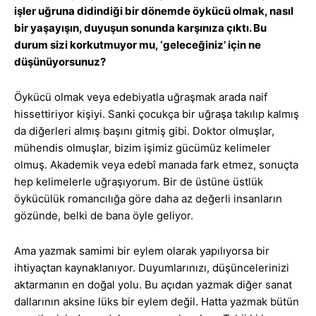
işler uğruna didindiği bir dönemde öykücü olmak, nasıl
bir yaşayışın, duyuşun sonunda karşınıza çıktı. Bu
durum sizi korkutmuyor mu, ‘geleceğiniz’ için ne
düşünüyorsunuz?
Öykücü olmak veya edebiyatla uğraşmak arada naif
hissettiriyor kişiyi. Sanki çocukça bir uğraşa takılıp kalmış
da diğerleri almış başını gitmiş gibi. Doktor olmuşlar,
mühendis olmuşlar, bizim işimiz gücümüz kelimeler
olmuş. Akademik veya edebî manada fark etmez, sonuçta
hep kelimelerle uğraşıyorum. Bir de üstüne üstlük
öykücülük romancılığa göre daha az değerli insanların
gözünde, belki de bana öyle geliyor.
Ama yazmak samimi bir eylem olarak yapılıyorsa bir
ihtiyaçtan kaynaklanıyor. Duyumlarınızı, düşüncelerinizi
aktarmanın en doğal yolu. Bu açıdan yazmak diğer sanat
dallarının aksine lüks bir eylem değil. Hatta yazmak bütün