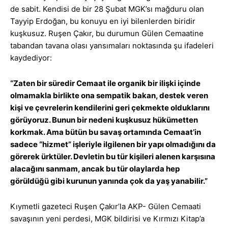
de sabit. Kendisi de bir 28 Şubat MGK’sı mağduru olan
Tayyip Erdoğan, bu konuyu en iyi bilenlerden biridir
kuşkusuz. Ruşen Çakır, bu durumun Gülen Cemaatine
tabandan tavana olası yansımaları noktasında şu ifadeleri
kaydediyor:
“Zaten bir süredir Cemaat ile organik bir ilişki içinde
olmamakla birlikte ona sempatik bakan, destek veren
kişi ve çevrelerin kendilerini geri çekmekte olduklarını
görüyoruz. Bunun bir nedeni kuşkusuz hükümetten
korkmak. Ama bütün bu savaş ortamında Cemaat’in
sadece “hizmet” işleriyle ilgilenen bir yapı olmadığını da
görerek ürktüler. Devletin bu tür kişileri alenen karşısına
alacağını sanmam, ancak bu tür olaylarda hep
görüldüğü gibi kurunun yanında çok da yaş yanabilir.”
Kıymetli gazeteci Ruşen Çakır’la AKP- Gülen Cemaati
savaşının yeni perdesi, MGK bildirisi ve Kırmızı Kitap’a