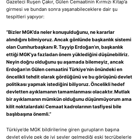
Gazeteci Ruşen Çakır, Gülen Cemaatinin Kırmızı Kitap’a
girmesi ve bundan sonra yaşanabileceklere dair şu
tespitleri yapıyor:
“Bizler MGK’da neler konuşulduğunu, ne kararlar
alındığını bilmiyoruz. Ancak gönlünde başkanlık sistemi
olan Cumhurbaşkanı R. Tayyip Erdoğan’ın, başkanlık
ettiği MGK’ya fazladan önem yüklediğini düşünebiliriz.
Neyin doğru olduğunu şu aşamada bilemeyiz, ancak
Erdoğan’ın Gülen cemaatini Türkiye’nin önündeki en
öncelikli tehdit olarak gördüğünü ve bu görüşünü devlet
politikası yapmak istediğini biliyoruz. Öncelikli hedef
devletten ayıklamanın tamamlanması olacaktır. Mutlak
bir ayıklamanın mümkün olduğunu düşünmüyorum ama
kilit noktalardaki Cemaat kadrolarının tasfiyesi bile
başlıbaşına önemli.”
Türkiye’de MGK bildirilerine giren gurupların başına
devlet eliyle pek de iyi şeyler gelmediği eski tecrübelerle