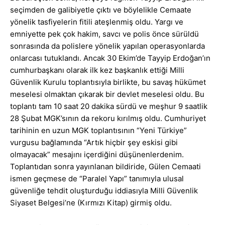
seçimden de galibiyetle çıktı ve böylelikle Cemaate
yönelik tasfiyelerin fitili ateşlenmiş oldu. Yargı ve
emniyette pek çok hakim, savcı ve polis önce sürüldü
sonrasında da polislere yönelik yapılan operasyonlarda
onlarcası tutuklandı. Ancak 30 Ekim’de Tayyip Erdoğan’ın
cumhurbaşkanı olarak ilk kez başkanlık ettiği Milli
Güvenlik Kurulu toplantısıyla birlikte, bu savaş hükümet
meselesi olmaktan çıkarak bir devlet meselesi oldu. Bu
toplantı tam 10 saat 20 dakika sürdü ve meşhur 9 saatlik
28 Şubat MGK’sının da rekoru kırılmış oldu. Cumhuriyet
tarihinin en uzun MGK toplantısının “Yeni Türkiye”
vurgusu bağlamında “Artık hiçbir şey eskisi gibi
olmayacak” mesajını içerdiğini düşünenlerdenim.
Toplantıdan sonra yayınlanan bildiride, Gülen Cemaati
ismen geçmese de “Paralel Yapı” tanımıyla ulusal
güvenliğe tehdit oluşturduğu iddiasıyla Milli Güvenlik
Siyaset Belgesi’ne (Kırmızı Kitap) girmiş oldu.