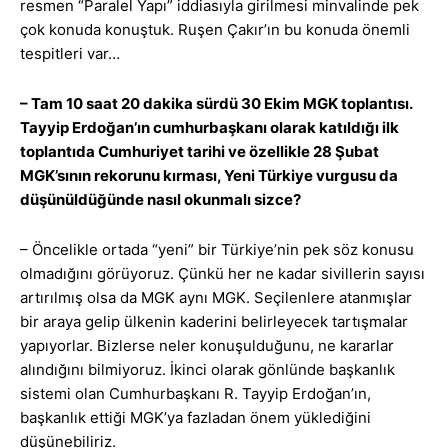
resmen “Paralel Yapı” iddiasıyla girilmesi minvalinde pek
çok konuda konuştuk. Ruşen Çakır’ın bu konuda önemli
tespitleri var…
– Tam 10 saat 20 dakika sürdü 30 Ekim MGK toplantısı.
Tayyip Erdoğan’ın cumhurbaşkanı olarak katıldığı ilk
toplantıda Cumhuriyet tarihi ve özellikle 28 Şubat
MGK’sının rekorunu kırması, Yeni Türkiye vurgusu da
düşünüldüğünde nasıl okunmalı sizce?
– Öncelikle ortada “yeni” bir Türkiye’nin pek söz konusu
olmadığını görüyoruz. Çünkü her ne kadar sivillerin sayısı
artırılmış olsa da MGK aynı MGK. Seçilenlere atanmışlar
bir araya gelip ülkenin kaderini belirleyecek tartışmalar
yapıyorlar. Bizlerse neler konuşulduğunu, ne kararlar
alındığını bilmiyoruz. İkinci olarak gönlünde başkanlık
sistemi olan Cumhurbaşkanı R. Tayyip Erdoğan’ın,
başkanlık ettiği MGK’ya fazladan önem yüklediğini
düşünebiliriz.