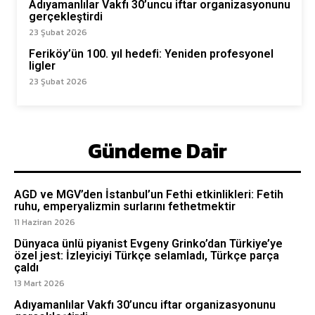
Adıyamanlılar Vakfı 30’uncu iftar organizasyonunu
gerçekleştirdi
23 Şubat 2026
Feriköy’ün 100. yıl hedefi: Yeniden profesyonel
ligler
23 Şubat 2026
Gündeme Dair
AGD ve MGV’den İstanbul’un Fethi etkinlikleri: Fetih
ruhu, emperyalizmin surlarını fethetmektir
11 Haziran 2026
Dünyaca ünlü piyanist Evgeny Grinko’dan Türkiye’ye
özel jest: İzleyiciyi Türkçe selamladı, Türkçe parça
çaldı
13 Mart 2026
Adıyamanlılar Vakfı 30’uncu iftar organizasyonunu