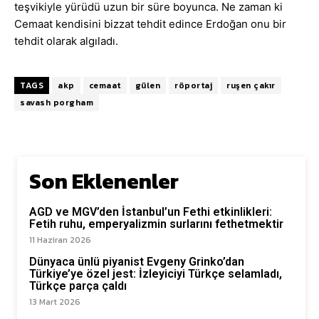
teşvikiyle yürüdü uzun bir süre boyunca. Ne zaman ki
Cemaat kendisini bizzat tehdit edince Erdoğan onu bir
tehdit olarak algıladı.
TAGS
akp
cemaat
gülen
röportaj
ruşen çakır
savash porgham
Son Eklenenler
AGD ve MGV’den İstanbul’un Fethi etkinlikleri:
Fetih ruhu, emperyalizmin surlarını fethetmektir
11 Haziran 2026
Dünyaca ünlü piyanist Evgeny Grinko’dan
Türkiye’ye özel jest: İzleyiciyi Türkçe selamladı,
Türkçe parça çaldı
13 Mart 2026