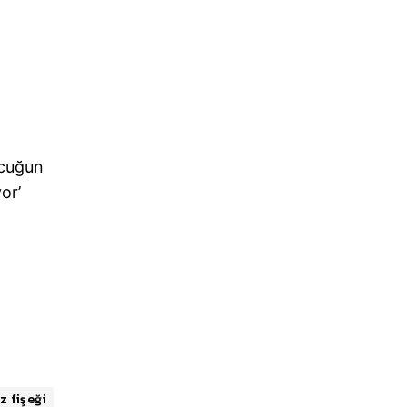
ocuğun
or’
z fişeği