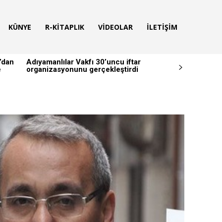
KÜNYE
R-KITAPLIK
VIDEOLAR
İLETIŞIM
’dan
Adıyamanlılar Vakfı 30’uncu iftar
e
organizasyonunu gerçekleştirdi