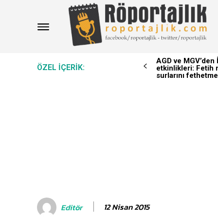
AGD ve MGV’den İ
ÖZEL IÇERIK:
etkinlikleri: Feti
surlarını fethetme
12 Nisan 2015
Editör