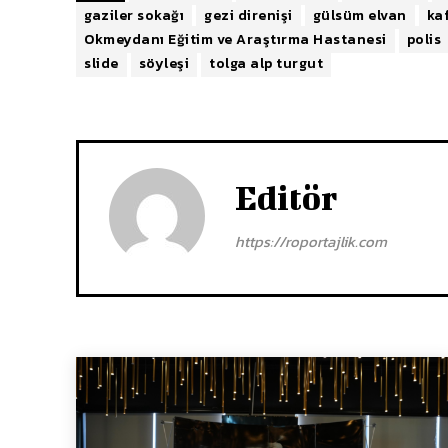
gaziler sokağı
gezi direnişi
gülsüm elvan
ka
Okmeydanı Eğitim ve Araştırma Hastanesi
polis
slide
söyleşi
tolga alp turgut
Editör
https://roportajlik.com