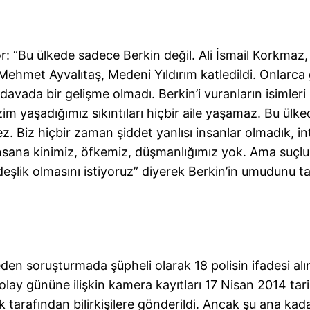
yor: “Bu ülkede sadece Berkin değil. Ali İsmail Korkmaz
ehmet Ayvalıtaş, Medeni Yıldırım katledildi. Onlarca
 davada bir gelişme olmadı. Berkin’i vuranların isimleri
 yaşadığımız sıkıntıları hiçbir aile yaşamaz. Bu ülke
ez. Biz hiçbir zaman şiddet yanlısı insanlar olmadık, i
nsana kinimiz, öfkemiz, düşmanlığımız yok. Ama suçlu
deşlik olmasını istiyoruz” diyerek Berkin’in umudunu t
den soruşturmada şüpheli olarak 18 polisin ifadesi alı
, olay gününe ilişkin kamera kayıtları 17 Nisan 2014 tar
ık tarafından bilirkişilere gönderildi. Ancak şu ana ka