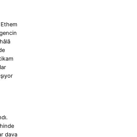
, Ethem
 gencin
 hâlâ
de
ntikam
lar
aşıyor
ndı.
ihinde
dar dava