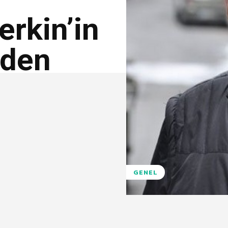
erkin’in
rden
GENEL