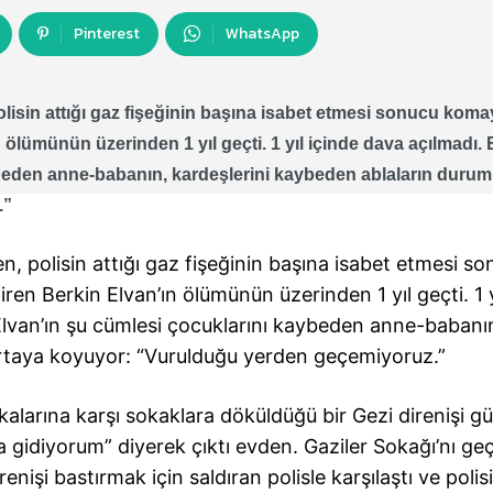
Pinterest
WhatsApp
lisin attığı gaz fişeğinin başına isabet etmesi sonucu koma
ölümünün üzerinden 1 yıl geçti. 1 yıl içinde dava açılmadı. 
ybeden anne-babanın, kardeşlerini kaybeden ablaların duru
.”
n, polisin attığı gaz fişeğinin başına isabet etmesi s
en Berkin Elvan’ın ölümünün üzerinden 1 yıl geçti. 1 y
 Elvan’ın şu cümlesi çocuklarını kaybeden anne-babanı
rtaya koyuyor: “Vurulduğu yerden geçemiyoruz.”
kalarına karşı sokaklara döküldüğü bir Gezi direnişi g
gidiyorum” diyerek çıktı evden. Gaziler Sokağı’nı ge
nişi bastırmak için saldıran polisle karşılaştı ve polisi