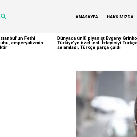
ANASAYFA
HAKKIMIZDA
stanbul’un Fethi
Dünyaca ünlü piyanist Evgeny Grinko
h ruhu, emperyalizmin
Türkiye’ye özel jest: İzleyiciyi Türkç
ktir
selamladı, Türkçe parça çaldı