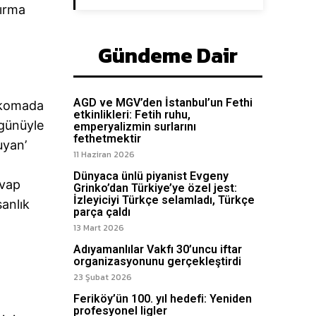
tırma
Gündeme Dair
AGD ve MGV’den İstanbul’un Fethi
n komada
etkinlikleri: Fetih ruhu,
 günüyle
emperyalizmin surlarını
fethetmektir
uyan’
11 Haziran 2026
Dünyaca ünlü piyanist Evgeny
evap
Grinko’dan Türkiye’ye özel jest:
İzleyiciyi Türkçe selamladı, Türkçe
sanlık
parça çaldı
13 Mart 2026
Adıyamanlılar Vakfı 30’uncu iftar
organizasyonunu gerçekleştirdi
23 Şubat 2026
Feriköy’ün 100. yıl hedefi: Yeniden
profesyonel ligler