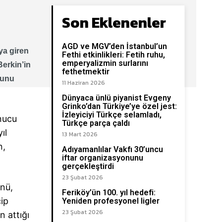
Son Eklenenler
AGD ve MGV’den İstanbul’un
ya giren
Fethi etkinlikleri: Fetih ruhu,
emperyalizmin surlarını
Berkin’in
fethetmektir
munu
11 Haziran 2026
Dünyaca ünlü piyanist Evgeny
Grinko’dan Türkiye’ye özel jest:
İzleyiciyi Türkçe selamladı,
onucu
Türkçe parça çaldı
ıl
13 Mart 2026
n,
Adıyamanlılar Vakfı 30’uncu
iftar organizasyonunu
gerçekleştirdi
23 Şubat 2026
ünü,
Feriköy’ün 100. yıl hedefi:
çip
Yeniden profesyonel ligler
23 Şubat 2026
n attığı