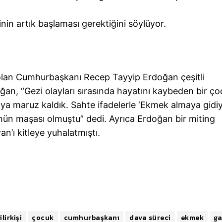
nin artık başlaması gerektiğini söylüyor.
 olan Cumhurbaşkanı Recep Tayyip Erdoğan çeşitli
oğan, “Gezi olayları sırasında hayatını kaybeden bir ç
rıya maruz kaldık. Sahte ifadelerle ‘Ekmek almaya gidiy
tünün maşası olmuştu” dedi. Ayrıca Erdoğan bir miting
’ı kitleye yuhalatmıştı.
ilirkişi
çocuk
cumhurbaşkanı
dava süreci
ekmek
ga