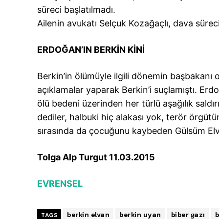
süreci başlatılmadı.
Ailenin avukatı Selçuk Kozağaçlı, dava süreci
ERDOĞAN’IN BERKİN KİNİ
Berkin’in ölümüyle ilgili dönemin başbakanı
açıklamalar yaparak Berkin’i suçlamıştı. Erd
ölü bedeni üzerinden her türlü aşağılık saldı
dediler, halbuki hiç alakası yok, terör örgü
sırasında da çocuğunu kaybeden Gülsüm Elvan
Tolga Alp Turgut 11.03.2015
EVRENSEL
berkin elvan
berkin uyan
biber gazı
b
TAGS