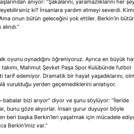
yaşlarından anıyor: “Şakalarını, yaramazlıklarını her şey
eyebilirsiniz ki? İnsanlara yardım etmeyi severdi. Kim
 Ama onun bütün geleceğini yok ettiler. Berkin’in bütü
 alındı.”
alk oyunu oynadığını öğreniyoruz. Ayrıca en büyük hay
n takımı, Mahmut Şevket Paşa Spor Kulübünde futbol
 tarif edemiyor. Dramatik bir hayat yaşadıklarını, olm
hâlâ vurulduğu yerden geçemediklerini anlatıyor.
babalar bizi arıyor” diyor ve şunu söylüyor: “İleride
rlar, bunu göze alıyorlar. İnsan gurur duyuyor böyle
en beri başka Berkin’leri yaşatmak için mücadele ediy
ca Berkin’imiz var.”