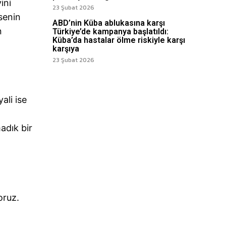
ini
23 Şubat 2026
senin
ABD’nin Küba ablukasına karşı
n
Türkiye’de kampanya başlatıldı:
Küba’da hastalar ölme riskiyle karşı
karşıya
23 Şubat 2026
ali ise
adık bir
oruz.