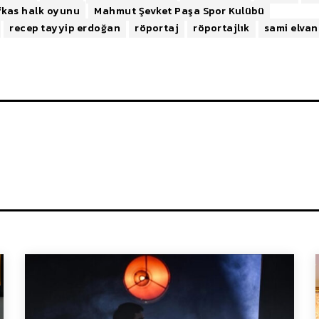
fkas halk oyunu
Mahmut Şevket Paşa Spor Kulübü
recep tayyip erdoğan
röportaj
röportajlık
sami elvan