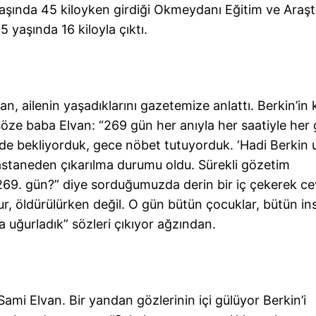
yaşında 45 kiloyken girdiği Okmeydanı Eğitim ve Araş
yaşında 16 kiloyla çıktı.
n, ailenin yaşadıklarını gazetemize anlattı. Berkin’i
 söze baba Elvan: “269 gün her anıyla her saatiyle her
de bekliyorduk, gece nöbet tutuyorduk. ‘Hadi Berkin 
Hastaneden çıkarılma durumu oldu. Sürekli gözetim
a 269. gün?” diye sorduğumuzda derin bir iç çekerek c
r, öldürülürken değil. O gün bütün çocuklar, bütün in
a uğurladık” sözleri çıkıyor ağzından.
 Sami Elvan. Bir yandan gözlerinin içi gülüyor Berkin’i