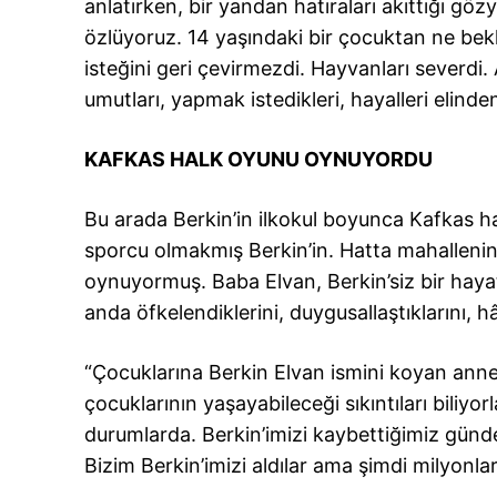
anlatırken, bir yandan hatıraları akıttığı göz
özlüyoruz. 14 yaşındaki bir çocuktan ne bekl
isteğini geri çevirmezdi. Hayvanları severdi.
umutları, yapmak istedikleri, hayalleri elinden
KAFKAS HALK OYUNU OYNUYORDU
Bu arada Berkin’in ilkokul boyunca Kafkas h
sporcu olmakmış Berkin’in. Hatta mahalleni
oynuyormuş. Baba Elvan, Berkin’siz bir hayatı
anda öfkelendiklerini, duygusallaştıklarını, 
“Çocuklarına Berkin Elvan ismini koyan anne-
çocuklarının yaşayabileceği sıkıntıları biliyo
durumlarda. Berkin’imizi kaybettiğimiz günd
Bizim Berkin’imizi aldılar ama şimdi milyonlar