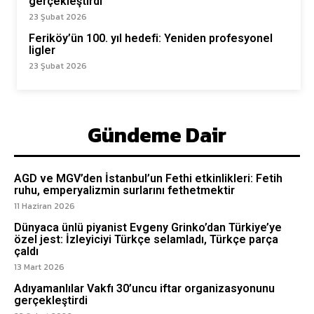
gerçekleştirdi
23 Şubat 2026
Feriköy’ün 100. yıl hedefi: Yeniden profesyonel
ligler
23 Şubat 2026
Gündeme Dair
AGD ve MGV’den İstanbul’un Fethi etkinlikleri: Fetih
ruhu, emperyalizmin surlarını fethetmektir
11 Haziran 2026
Dünyaca ünlü piyanist Evgeny Grinko’dan Türkiye’ye
özel jest: İzleyiciyi Türkçe selamladı, Türkçe parça
çaldı
13 Mart 2026
Adıyamanlılar Vakfı 30’uncu iftar organizasyonunu
gerçekleştirdi