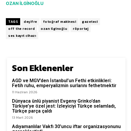
OZAN İLGİNOĞLU
TAGS
deşifre
fotoğraf makinesi
gazeteci
off the record
ozan ilginoğlu
röportaj
ses kayıt cihazı
Son Eklenenler
AGD ve MGV’den İstanbul’un Fethi etkinlikleri:
Fetih ruhu, emperyalizmin surlarını fethetmektir
11 Haziran 2026
Dünyaca ünlü piyanist Evgeny Grinko’dan
Türkiye’ye özel jest: İzleyiciyi Türkçe selamladı,
Türkçe parça çaldı
13 Mart 2026
Adıyamanlılar Vakfı 30’uncu iftar organizasyonunu