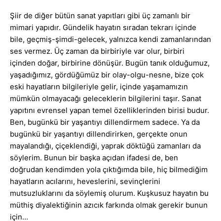
Şiir de diğer bütün sanat yapıtları gibi üç zamanlı bir
mimari yapıdır. Gündelik hayatın sıradan tekrarı içinde
bile, geçmiş-şimdi-gelecek, yalnızca kendi zamanlarından
ses vermez. Üç zaman da birbiriyle var olur, birbiri
içinden doğar, birbirine dönüşür. Bugün tanık olduğumuz,
yaşadığımız, gördüğümüz bir olay-olgu-nesne, bize çok
eski hayatların bilgileriyle gelir, içinde yaşamamızın
mümkün olmayacağı geleceklerin bilgilerini taşır. Sanat
yapıtını evrensel yapan temel özelliklerinden birisi budur.
Ben, bugünkü bir yaşantıyı dillendirmem sadece. Ya da
bugünkü bir yaşantıyı dillendirirken, gerçekte onun
mayalandığı, çiçeklendiği, yaprak döktüğü zamanları da
söylerim. Bunun bir başka açıdan ifadesi de, ben
doğrudan kendimden yola çıktığımda bile, hiç bilmediğim
hayatların acılarını, heveslerini, sevinçlerini
mutsuzluklarını da söylemiş olurum. Kuşkusuz hayatın bu
müthiş diyalektiğinin azıcık farkında olmak gerekir bunun
için…