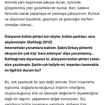
Aslında yanı başımızda şakıyıp duran, içimizde
gölgelenmiş olan güzelliklerdir bunlar. Ben, sadece
farkında olarak yaşamaya ve yazmaya çalışıyorum. Ruhsal
ve düşünsel büyüklük, geçmişin ve geleceğin harfleri
olmadan olamaz…
Dünyanın bütün şiirleri sizi söyler, bütün şarkıları size
söylenmiştir. (Kafdağı 2012)
İnternetteki yorumlara baktım. Şükrü Erbaş şiirlerini
okuyan bir çok kişi ‘beni anlatıyor’ diye yorumlamış…
Kafdağı’nda diyorsunuz ki, dünyanın bütün şiirleri zaten
size yazılmıştır. Şairin ruh haliyle mi, insanları tanımakla
mı ilgili bir durum bu?
Bu, çok şaşılacak bir şey değil aslında. Sizin insanlarla,
toplumla, doğayla kurduğunuz ilişkinin niteliğine,
oluşturduğunuz etik ve ideolojik değerlerin diyalektiğine
bağlı bir algının, yaşamanın doğal sonucudur. Siz,
varlığınızı bütün insanların varlığıyla, doğanın tüm