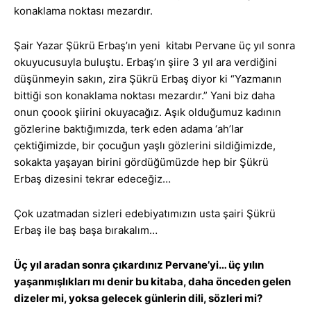
konaklama noktası mezardır.
Şair Yazar Şükrü Erbaş’ın yeni kitabı Pervane üç yıl sonra
okuyucusuyla buluştu. Erbaş’ın şiire 3 yıl ara verdiğini
düşünmeyin sakın, zira Şükrü Erbaş diyor ki “Yazmanın
bittiği son konaklama noktası mezardır.” Yani biz daha
onun çoook şiirini okuyacağız. Aşık olduğumuz kadının
gözlerine baktığımızda, terk eden adama ‘ah’lar
çektiğimizde, bir çocuğun yaşlı gözlerini sildiğimizde,
sokakta yaşayan birini gördüğümüzde hep bir Şükrü
Erbaş dizesini tekrar edeceğiz…
Çok uzatmadan sizleri edebiyatımızın usta şairi Şükrü
Erbaş ile baş başa bırakalım…
Üç yıl aradan sonra çıkardınız Pervane’yi… üç yılın
yaşanmışlıkları mı denir bu kitaba, daha önceden gelen
dizeler mi, yoksa gelecek günlerin dili, sözleri mi?