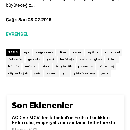
büyüteceğiz…
Çağrı Sarı 08.02.2015
EVRENSEL
TAGS
aşk
çağrı sarı
dize
emek
eşitlik
evrensel
felsefe
gazete
gezi
kafdağı
karacaoğlan
kitap
kültür
müzik
okur
özgürlük
pervane
röportaj
röportajlık
şair
sanat
şiir
şükrü erbaş
yazı
Son Eklenenler
AGD ve MGV’den İstanbul’un Fethi etkinlikleri:
Fetih ruhu, emperyalizmin surlarını fethetmektir
11 Haziran 2026