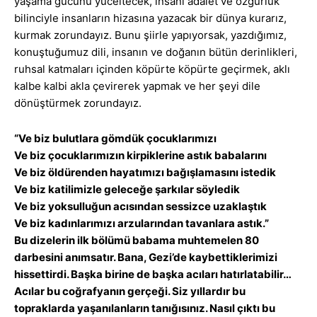
yaşama gücünü yüceltecek, insanı adalet ve özgürlük
bilinciyle insanların hizasına yazacak bir dünya kurarız,
kurmak zorundayız. Bunu şiirle yapıyorsak, yazdığımız,
konuştuğumuz dili, insanın ve doğanın bütün derinlikleri,
ruhsal katmaları içinden köpürte köpürte geçirmek, aklı
kalbe kalbi akla çevirerek yapmak ve her şeyi dile
dönüştürmek zorundayız.
“Ve biz bulutlara gömdük çocuklarımızı
Ve biz çocuklarımızın kirpiklerine astık babalarını
Ve biz öldürenden hayatımızı bağışlamasını istedik
Ve biz katilimizle geleceğe şarkılar söyledik
Ve biz yoksulluğun acısından sessizce uzaklaştık
Ve biz kadınlarımızı arzularından tavanlara astık.”
Bu dizelerin ilk bölümü babama muhtemelen 80
darbesini anımsatır. Bana, Gezi’de kaybettiklerimizi
hissettirdi. Başka birine de başka acıları hatırlatabilir…
Acılar bu coğrafyanın gerçeği. Siz yıllardır bu
topraklarda yaşanılanların tanığısınız. Nasıl çıktı bu