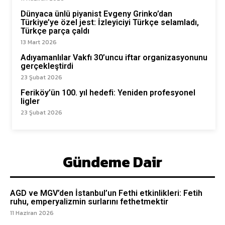
Dünyaca ünlü piyanist Evgeny Grinko’dan
Türkiye’ye özel jest: İzleyiciyi Türkçe selamladı,
Türkçe parça çaldı
13 Mart 2026
Adıyamanlılar Vakfı 30’uncu iftar organizasyonunu
gerçekleştirdi
23 Şubat 2026
Feriköy’ün 100. yıl hedefi: Yeniden profesyonel
ligler
23 Şubat 2026
Gündeme Dair
AGD ve MGV’den İstanbul’un Fethi etkinlikleri: Fetih
ruhu, emperyalizmin surlarını fethetmektir
11 Haziran 2026