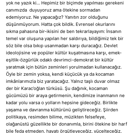
yok ne yazık ki… Hepimiz bir biçimde yapılması gerekeni
canımızda duyuyoruz ama ötekine sormadan
edemiyoruz. Ne yapacağız? Yanıtın zor olduğunu
düşünmüyorum. Hatta çok bildik. Evrensel okurlarını
sıkma pahasına bir-ikisini de ben tekrarlayayım: İnsanın
temel var oluşuna yapılan her saldırıya, bildiğimiz tek bir
söz bile olsa bıkıp usanmadan karşı duracağız. Devlet
ideolojisine ve popüler kültür kuşatmasına karşı, emek-
eşitlik-özgürlük odaklı devrimci-demokrat bir kültür
yaratmak için bütün zeminleri yorulmadan kullanacağız.
Öyle bir zemin yoksa, kendi küçücük ya da kocaman
imkânlarımızla biz yaratacağız. Yalnız taşlı duvar olmaz
der bir Karac’oğlan türküsü. Şu dağınık, kocaman
gücümüzü bir araya getirmenin, kendimize inanmanın ne
kadar yolu varsa o yolların hepsine gideceğiz. Birlikte
yaşama ve davranma kültürünü geliştireceğiz. Şiirden
politikaya, resimden bilime, müzikten felsefeye,
olağanüstü güzellikte bir donanımla, birini ötekine bir harf
bile feda etmeden, hayatı örgütleyeceğiz, yücelteceğiz,