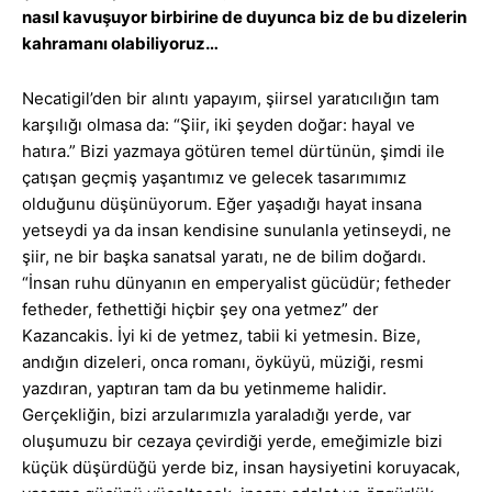
nasıl kavuşuyor birbirine de duyunca biz de bu dizelerin
kahramanı olabiliyoruz…
Necatigil’den bir alıntı yapayım, şiirsel yaratıcılığın tam
karşılığı olmasa da: “Şiir, iki şeyden doğar: hayal ve
hatıra.” Bizi yazmaya götüren temel dürtünün, şimdi ile
çatışan geçmiş yaşantımız ve gelecek tasarımımız
olduğunu düşünüyorum. Eğer yaşadığı hayat insana
yetseydi ya da insan kendisine sunulanla yetinseydi, ne
şiir, ne bir başka sanatsal yaratı, ne de bilim doğardı.
“İnsan ruhu dünyanın en emperyalist gücüdür; fetheder
fetheder, fethettiği hiçbir şey ona yetmez” der
Kazancakis. İyi ki de yetmez, tabii ki yetmesin. Bize,
andığın dizeleri, onca romanı, öyküyü, müziği, resmi
yazdıran, yaptıran tam da bu yetinmeme halidir.
Gerçekliğin, bizi arzularımızla yaraladığı yerde, var
oluşumuzu bir cezaya çevirdiği yerde, emeğimizle bizi
küçük düşürdüğü yerde biz, insan haysiyetini koruyacak,