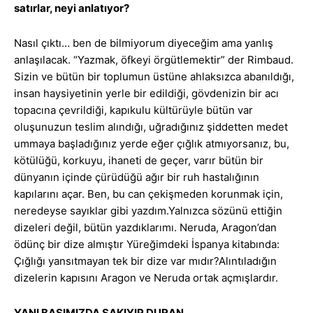
satırlar, neyi anlatıyor?
Nasıl çıktı… ben de bilmiyorum diyeceğim ama yanlış
anlaşılacak. “Yazmak, öfkeyi örgütlemektir” der Rimbaud.
Sizin ve bütün bir toplumun üstüne ahlaksızca abanıldığı,
insan haysiyetinin yerle bir edildiği, gövdenizin bir acı
topacına çevrildiği, kapıkulu kültürüyle bütün var
oluşunuzun teslim alındığı, uğradığınız şiddetten medet
ummaya başladığınız yerde eğer çığlık atmıyorsanız, bu,
kötülüğü, korkuyu, ihaneti de geçer, varır bütün bir
dünyanın içinde çürüdüğü ağır bir ruh hastalığının
kapılarını açar. Ben, bu can çekişmeden korunmak için,
neredeyse sayıklar gibi yazdım.Yalnızca sözünü ettiğin
dizeleri değil, bütün yazdıklarımı. Neruda, Aragon’dan
ödünç bir dize almıştır Yüreğimdeki İspanya kitabında:
Çığlığı yansıtmayan tek bir dize var mıdır?Alıntıladığın
dizelerin kapısını Aragon ve Neruda ortak açmışlardır.
YANI BAŞIMIZDA ŞAKIYIP DURAN…