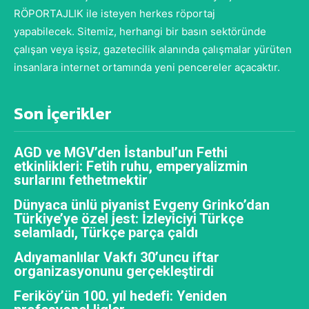
RÖPORTAJLIK ile isteyen herkes röportaj
yapabilecek. Sitemiz, herhangi bir basın sektöründe
çalışan veya işsiz, gazetecilik alanında çalışmalar yürüten
insanlara internet ortamında yeni pencereler açacaktır.
Son İçerikler
AGD ve MGV’den İstanbul’un Fethi
etkinlikleri: Fetih ruhu, emperyalizmin
surlarını fethetmektir
Dünyaca ünlü piyanist Evgeny Grinko’dan
Türkiye’ye özel jest: İzleyiciyi Türkçe
selamladı, Türkçe parça çaldı
Adıyamanlılar Vakfı 30’uncu iftar
organizasyonunu gerçekleştirdi
Feriköy’ün 100. yıl hedefi: Yeniden