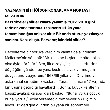
YAZMANIN BİTTİĞİ SON KONAKLAMA NOKTASI
MEZARDIR
Bazı dizeler / şiirler yıllara yayılmış. 2012-2014 gibi
tarihler var altlarında. O şiirlerin iki-üç yılda
tamamlandığını anlıyor okur. Bir anda oturup yazılmıyor
sanırım. Nasıl oluştu Pervane; içindeki şiirler?
Geçenlerde bir soruya verdiğim yanıtta da alıntıladım
Mallermé’nin sözünü: “Bir kitap ne başlar, ne biter, olsa
olsa öyle görünür.” Ben, ilk dizeyi çizgili lise defterine
düştüğüm günden bu yana kesintisiz yazıyormuşum
duygusunu yaşıyorum. 1968/69 yıllarıydı. Devrime ve
aşka kanat çırptığımız yaşlardı. Taşranın, insanı 17 yaşında
bin yaşına getirdiği hayatlardı… Sonra, büyük kentlerin
başsız ayaksız kalabalıkları başladı. “Bunalıyoruz çocuk,
bunalıyoruz / Biçim veremediğimiz şeylerin / Biçimini
alıyoruz” dediğim günden bu yana bir sonsuz şiiri