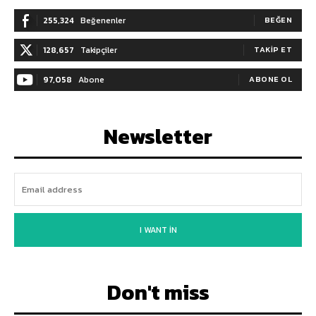
255,324
Beğenenler
BEĞEN
128,657
Takipçiler
TAKIP ET
97,058
Abone
ABONE OL
Newsletter
I WANT IN
Don't miss