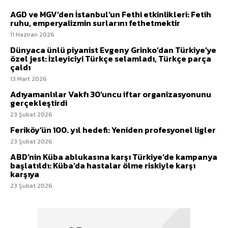
AGD ve MGV’den İstanbul’un Fethi etkinlikleri: Fetih
ruhu, emperyalizmin surlarını fethetmektir
11 Haziran 2026
Dünyaca ünlü piyanist Evgeny Grinko’dan Türkiye’ye
özel jest: İzleyiciyi Türkçe selamladı, Türkçe parça
çaldı
13 Mart 2026
Adıyamanlılar Vakfı 30’uncu iftar organizasyonunu
gerçekleştirdi
23 Şubat 2026
Feriköy’ün 100. yıl hedefi: Yeniden profesyonel ligler
23 Şubat 2026
ABD’nin Küba ablukasına karşı Türkiye’de kampanya
başlatıldı: Küba’da hastalar ölme riskiyle karşı
karşıya
23 Şubat 2026