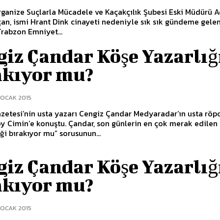
rganize Suçlarla Mücadele ve Kaçakçılık Şubesi Eski Müdürü A
an, ismi Hrant Dink cinayeti nedeniyle sık sık gündeme gele
rabzon Emniyet...
iz Çandar Köşe Yazarlığ
akıyor mu?
 OCAK 2015
zetesi’nin usta yazarı Cengiz Çandar Medyaradar’ın usta röpo
y Cimin’e konuştu. Çandar, son günlerin en çok merak edilen
iği bırakıyor mu” sorusunun...
iz Çandar Köşe Yazarlığ
akıyor mu?
 OCAK 2015