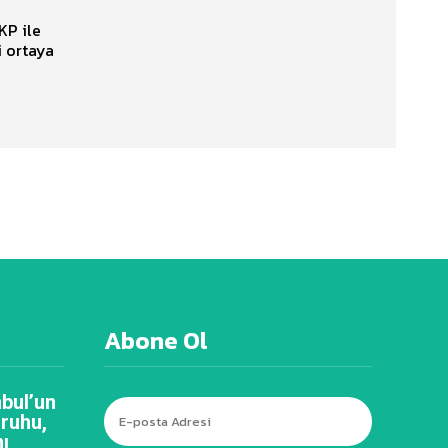
KP ile
i ortaya
Abone Ol
bul’un
 ruhu,
ı