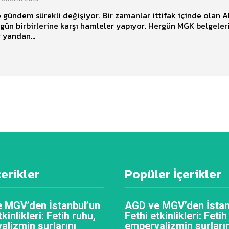
gündem sürekli değişiyor. Bir zamanlar ittifak içinde olan A
ün birbirlerine karşı hamleler yapıyor. Hergün MGK belgeler
r yandan...
çerikler
Popüler İçerikler
 MGV’den İstanbul’un
AGD ve MGV’den İstan
tkinlikleri: Fetih ruhu,
Fethi etkinlikleri: Fetih
alizmin surlarını
emperyalizmin surların