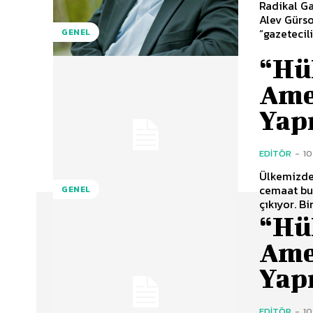
Radikal Ga
Alev Gürso
“gazetecil
GENEL
“Hü
Ame
Yap
EDITÖR
-
10
Ülkemizde 
cemaat bug
GENEL
çıkıyor. Bi
“Hü
Ame
Yap
EDITÖR
-
10