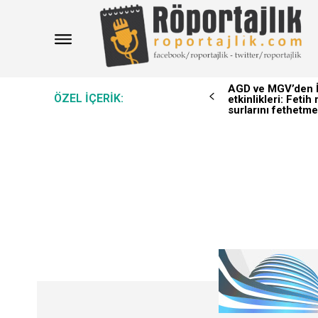
AGD ve MGV’den İ
ÖZEL IÇERIK:
etkinlikleri: Feti
surlarını fethetme