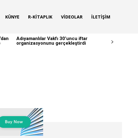
KÜNYE
R-KITAPLIK
VIDEOLAR
İLETIŞIM
’dan
Adıyamanlılar Vakfı 30’uncu iftar
e
organizasyonunu gerçekleştirdi