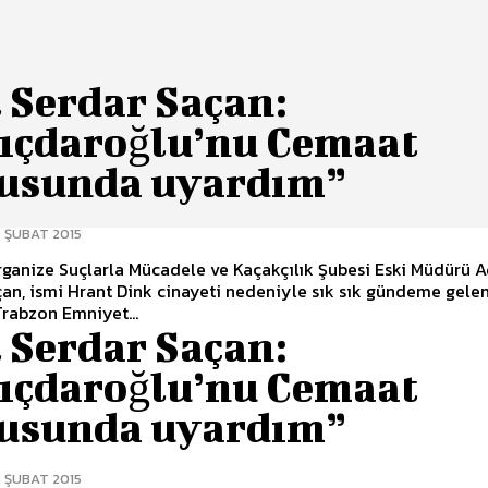
 Serdar Saçan:
lıçdaroğlu’nu Cemaat
usunda uyardım”
 ŞUBAT 2015
rganize Suçlarla Mücadele ve Kaçakçılık Şubesi Eski Müdürü A
an, ismi Hrant Dink cinayeti nedeniyle sık sık gündeme gele
rabzon Emniyet...
 Serdar Saçan:
lıçdaroğlu’nu Cemaat
usunda uyardım”
 ŞUBAT 2015