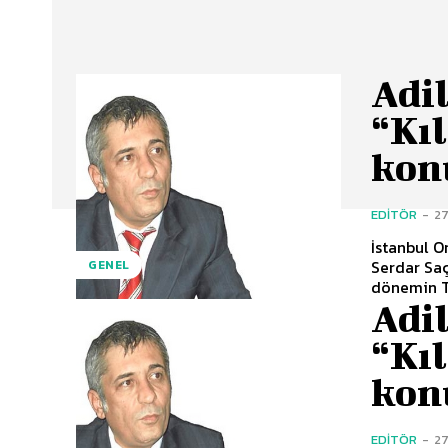
Adil
“Kı
kon
EDITÖR
-
27
İstanbul O
Serdar Saç
GENEL
dönemin T
Adil
“Kı
kon
EDITÖR
-
27