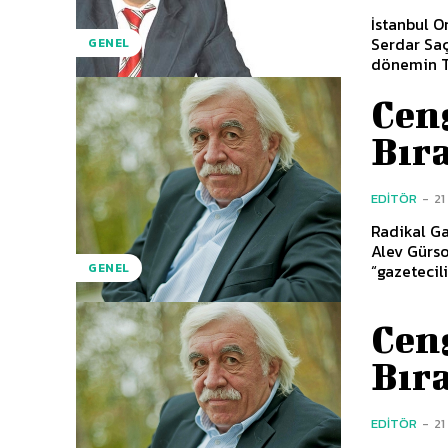
İstanbul O
Serdar Saç
GENEL
dönemin T
Ceng
Bır
EDITÖR
-
21
Radikal Ga
Alev Gürso
“gazetecil
GENEL
Ceng
Bır
EDITÖR
-
21