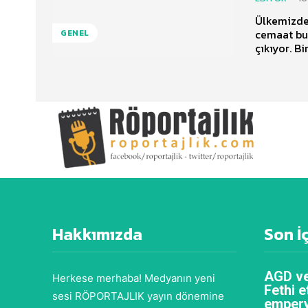
Ülkemizde 
cemaat bug
GENEL
çıkıyor. Bi
Hakkımızda
Son İ
AGD ve
Herkese merhaba! Medyanın yeni
Fethi e
sesi RÖPORTAJLIK yayın dönemine
empery