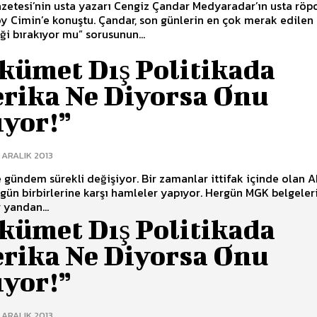
zetesi’nin usta yazarı Cengiz Çandar Medyaradar’ın usta röpo
y Cimin’e konuştu. Çandar, son günlerin en çok merak edilen
iği bırakıyor mu” sorusunun...
kümet Dış Politikada
rika Ne Diyorsa Onu
ıyor!”
 ARALIK 2013
gündem sürekli değişiyor. Bir zamanlar ittifak içinde olan A
ün birbirlerine karşı hamleler yapıyor. Hergün MGK belgeler
r yandan...
kümet Dış Politikada
rika Ne Diyorsa Onu
ıyor!”
 ARALIK 2013