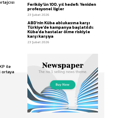
rtajcısı
Feriköy’ün 100. yıl hedefi: Yeniden
profesyonel ligler
23 Şubat 2026
ABD’nin Küba ablukasına karşı
Türkiye’de kampanya başlatıldı:
Küba’da hastalar ölme riskiyle
karşı karşıya
23 Şubat 2026
KP ile
i ortaya