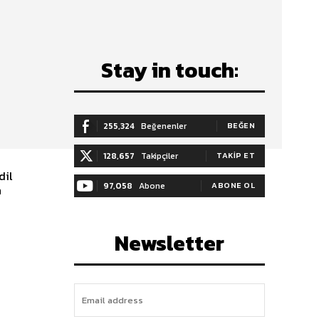
Stay in touch:
255,324
Beğenenler
BEĞEN
128,657
Takipçiler
TAKIP ET
dil
97,058
Abone
ABONE OL
n
Newsletter