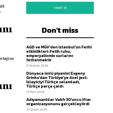
dil
I WANT IN
n
ını
Don't miss
AGD ve MGV’den İstanbul’un Fethi
etkinlikleri: Fetih ruhu,
emperyalizmin surlarını
rtajcısı
fethetmektir
11 Haziran 2026
Dünyaca ünlü piyanist Evgeny
Grinko’dan Türkiye’ye özel jest:
İzleyiciyi Türkçe selamladı,
ını
Türkçe parça çaldı
13 Mart 2026
Adıyamanlılar Vakfı 30’uncu iftar
organizasyonunu gerçekleştirdi
23 Şubat 2026