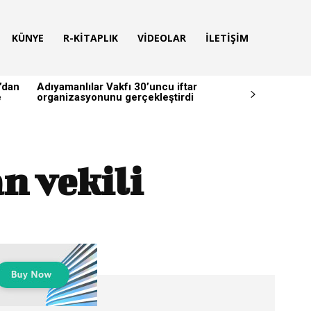
KÜNYE
R-KITAPLIK
VIDEOLAR
İLETIŞIM
’dan
Adıyamanlılar Vakfı 30’uncu iftar
e
organizasyonunu gerçekleştirdi
n vekili