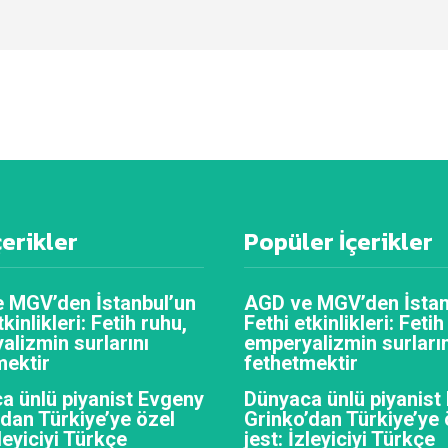
çerikler
Popüler İçerikler
 MGV’den İstanbul’un
AGD ve MGV’den İstan
tkinlikleri: Fetih ruhu,
Fethi etkinlikleri: Fetih
alizmin surlarını
emperyalizmin surların
mektir
fethetmektir
a ünlü piyanist Evgeny
Dünyaca ünlü piyanist
’dan Türkiye’ye özel
Grinko’dan Türkiye’ye 
zleyiciyi Türkçe
jest: İzleyiciyi Türkçe