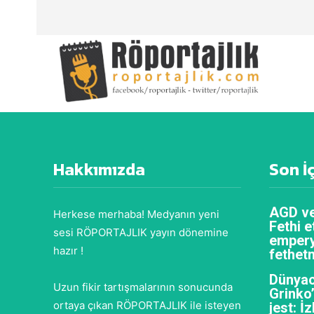
Hakkımızda
Son İ
AGD ve
Herkese merhaba! Medyanın yeni
Fethi e
sesi RÖPORTAJLIK yayın dönemine
empery
hazır !
fethet
Dünyac
Uzun fikir tartışmalarının sonucunda
Grinko
ortaya çıkan RÖPORTAJLIK ile isteyen
jest: İ