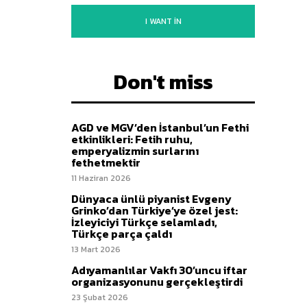
I WANT IN
Don't miss
AGD ve MGV’den İstanbul’un Fethi
etkinlikleri: Fetih ruhu,
emperyalizmin surlarını
fethetmektir
11 Haziran 2026
Dünyaca ünlü piyanist Evgeny
Grinko’dan Türkiye’ye özel jest:
İzleyiciyi Türkçe selamladı,
Türkçe parça çaldı
13 Mart 2026
Adıyamanlılar Vakfı 30’uncu iftar
organizasyonunu gerçekleştirdi
23 Şubat 2026