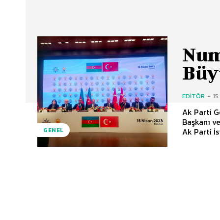
Num
Büy
EDITÖR
-
15
Ak Parti G
Başkanı ve
Ak Parti İs
GENEL