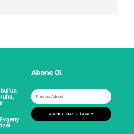
Abone Ol
bul’un
 ruhu,
ı
ABONE OLMAK ISTIYORUM
 Evgeny
özel