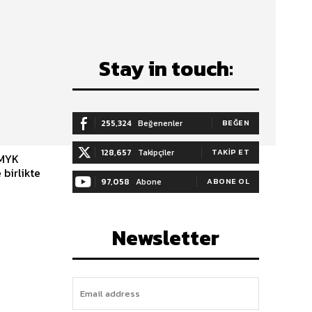
Stay in touch:
255,324
Beğenenler
BEĞEN
128,657
Takipçiler
TAKIP ET
 MYK
birlikte
97,058
Abone
ABONE OL
Newsletter