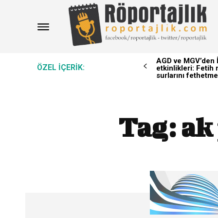
AGD ve MGV’den İ
ÖZEL IÇERIK:
etkinlikleri: Feti
surlarını fethetme
Tag:
ak