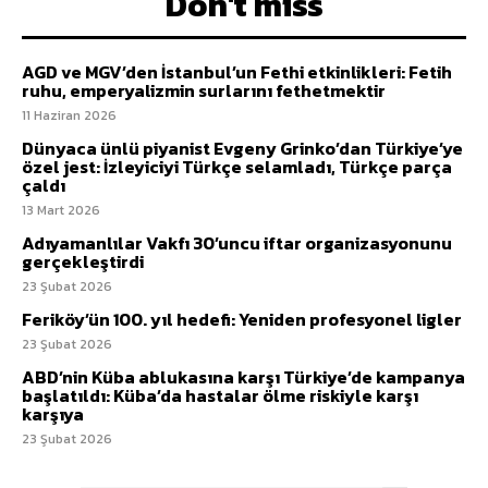
Don't miss
AGD ve MGV’den İstanbul’un Fethi etkinlikleri: Fetih
ruhu, emperyalizmin surlarını fethetmektir
11 Haziran 2026
Dünyaca ünlü piyanist Evgeny Grinko’dan Türkiye’ye
özel jest: İzleyiciyi Türkçe selamladı, Türkçe parça
çaldı
13 Mart 2026
Adıyamanlılar Vakfı 30’uncu iftar organizasyonunu
gerçekleştirdi
23 Şubat 2026
Feriköy’ün 100. yıl hedefi: Yeniden profesyonel ligler
23 Şubat 2026
ABD’nin Küba ablukasına karşı Türkiye’de kampanya
başlatıldı: Küba’da hastalar ölme riskiyle karşı
karşıya
23 Şubat 2026