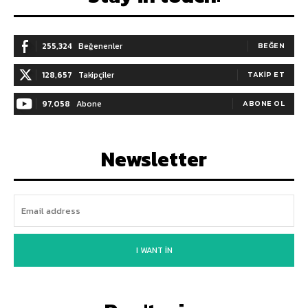
255,324
Beğenenler
BEĞEN
128,657
Takipçiler
TAKIP ET
97,058
Abone
ABONE OL
Newsletter
I WANT IN