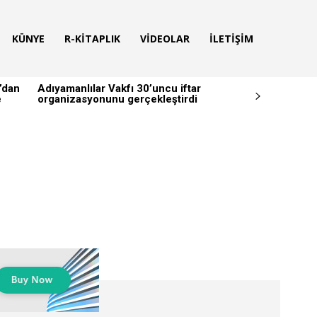
KÜNYE
R-KITAPLIK
VIDEOLAR
İLETIŞIM
’dan
Adıyamanlılar Vakfı 30’uncu iftar
e
organizasyonunu gerçekleştirdi