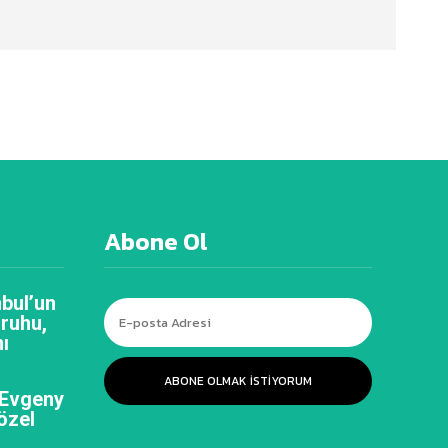
Abone Ol
bul’un
 ruhu,
ı
ABONE OLMAK ISTIYORUM
 Evgeny
özel