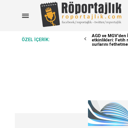
AGD ve MGV’den İ
ÖZEL IÇERIK:
etkinlikleri: Feti
surlarını fethetme