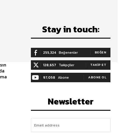
Stay in touch:
255,324
Beğenenler
BEĞEN
sın
128,657
Takipçiler
TAKIP ET
mda
97,058
Abone
ABONE OL
Newsletter