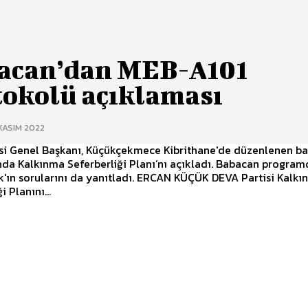
acan’dan MEB-A101
tokolü açıklaması
KASIM 2022
isi Genel Başkanı, Küçükçekmece Kibrithane'de düzenlenen ba
nda Kalkınma Seferberliği Planı’nı açıkladı. Babacan progra
arını da yanıtladı. ERCAN KÜÇÜK DEVA Partisi Kalkınma
i Planını...