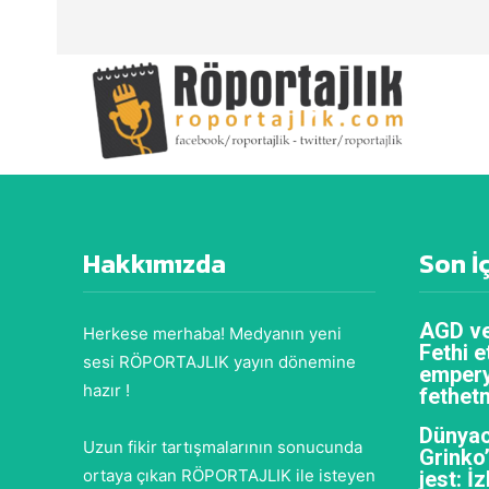
Hakkımızda
Son İ
AGD ve
Herkese merhaba! Medyanın yeni
Fethi e
sesi RÖPORTAJLIK yayın dönemine
empery
hazır !
fethet
Dünyac
Uzun fikir tartışmalarının sonucunda
Grinko
ortaya çıkan RÖPORTAJLIK ile isteyen
jest: İ