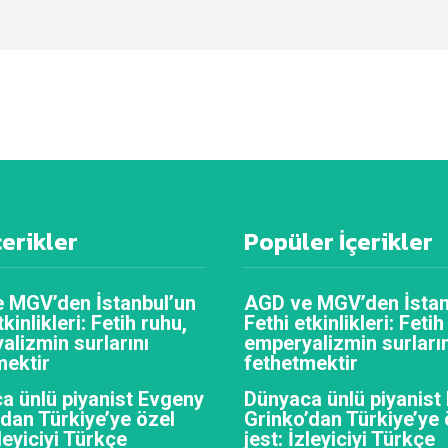
çerikler
Popüler İçerikler
 MGV’den İstanbul’un
AGD ve MGV’den İstan
tkinlikleri: Fetih ruhu,
Fethi etkinlikleri: Fetih
alizmin surlarını
emperyalizmin surların
mektir
fethetmektir
a ünlü piyanist Evgeny
Dünyaca ünlü piyanist
’dan Türkiye’ye özel
Grinko’dan Türkiye’ye 
zleyiciyi Türkçe
jest: İzleyiciyi Türkçe