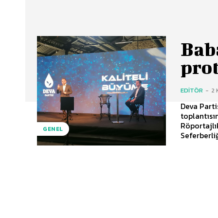
Bab
pro
EDITÖR
-
2 
Deva Part
toplantısı
Röportajlık'ın sorul
GENEL
Seferberliğ