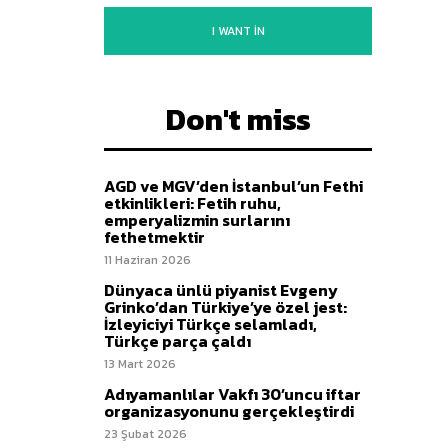
I WANT IN
Don't miss
AGD ve MGV’den İstanbul’un Fethi
etkinlikleri: Fetih ruhu,
emperyalizmin surlarını
fethetmektir
11 Haziran 2026
Dünyaca ünlü piyanist Evgeny
Grinko’dan Türkiye’ye özel jest:
İzleyiciyi Türkçe selamladı,
Türkçe parça çaldı
13 Mart 2026
Adıyamanlılar Vakfı 30’uncu iftar
organizasyonunu gerçekleştirdi
23 Şubat 2026