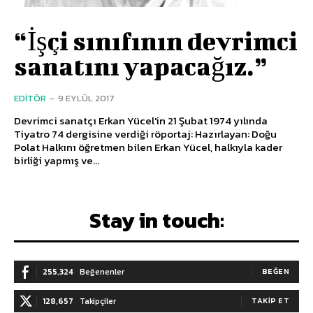
“İşçi sınıfının devrimci
sanatını yapacağız.”
EDITÖR
-
9 EYLÜL 2017
Devrimci sanatçı Erkan Yücel'in 21 Şubat 1974 yılında
Tiyatro 74 dergisine verdiği röportaj: Hazırlayan: Doğu
Polat Halkını öğretmen bilen Erkan Yücel, halkıyla kader
birliği yapmış ve...
Stay in touch:
255,324
Beğenenler
BEĞEN
128,657
Takipçiler
TAKIP ET