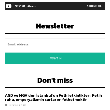
97,058
Abone
ABONE OL
Newsletter
I WANT IN
Don't miss
AGD ve MGV’den İstanbul’un Fethi etkinlikleri: Fetih
ruhu, emperyalizmin surlarını fethetmektir
11 Haziran 2026