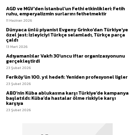
AGD ve MGV’den İstanbul’un Fethi etkinlikleri: Fetih
ruhu, emperyalizmin surlarını fethetmektir
11 Haziran 2026
Dünyaca ünlü piyanist Evgeny Grinko’dan Türkiye’ye
özel jest: İzleyiciyi Türkçe selamladı, Türkçe parça
çaldı
13 Mart 2026
Adıyamanlılar Vakfı 30’uncu iftar organizasyonunu
gerçekleştirdi
23 Şubat 2026
Feriköy’ün 100. yıl hedefi: Yeniden profesyonel ligler
23 Şubat 2026
ABD’nin Küba ablukasına karşı Türkiye’de kampanya
başlatıldı: Küba’da hastalar ölme riskiyle karşı
karşıya
23 Şubat 2026