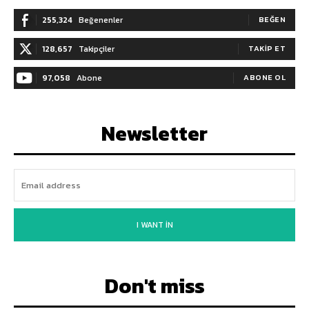
255,324
Beğenenler
BEĞEN
128,657
Takipçiler
TAKIP ET
97,058
Abone
ABONE OL
Newsletter
I WANT IN
Don't miss