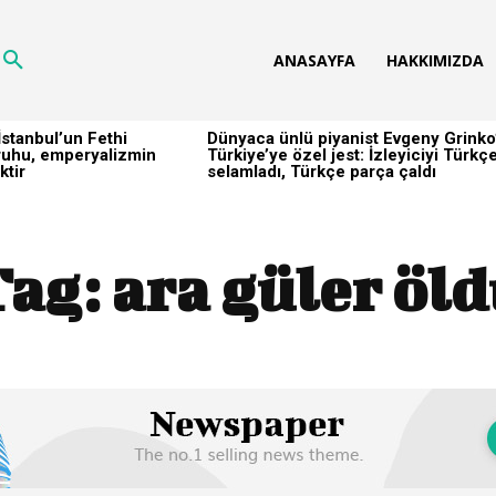
ANASAYFA
HAKKIMIZDA
stanbul’un Fethi
Dünyaca ünlü piyanist Evgeny Grinko
h ruhu, emperyalizmin
Türkiye’ye özel jest: İzleyiciyi Türkç
ktir
selamladı, Türkçe parça çaldı
Tag:
ara güler öl