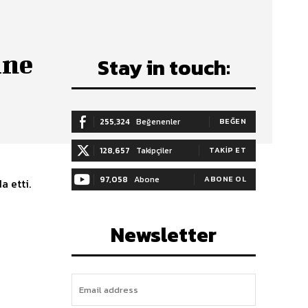
ine
Stay in touch:
255,324
Beğenenler
BEĞEN
128,657
Takipçiler
TAKIP ET
97,058
Abone
ABONE OL
a etti.
Newsletter