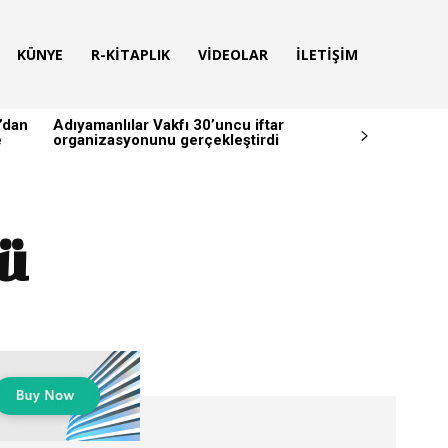
KÜNYE
R-KITAPLIK
VIDEOLAR
İLETIŞIM
’dan
Adıyamanlılar Vakfı 30’uncu iftar
e
organizasyonunu gerçekleştirdi
dü