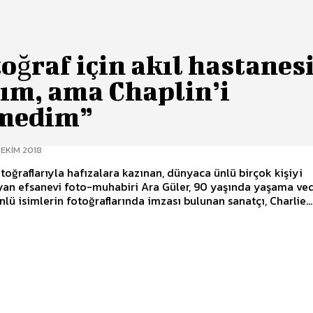
oğraf için akıl hastanes
tım, ama Chaplin’i
medim”
 EKIM 2018
otoğraflarıyla hafızalara kazınan, dünyaca ünlü birçok kişiyi
yan efsanevi foto-muhabiri Ara Güler, 90 yaşında yaşama ved
lü isimlerin fotoğraflarında imzası bulunan sanatçı, Charlie...