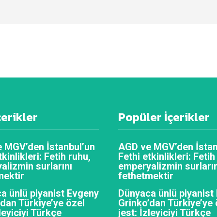
çerikler
Popüler İçerikler
 MGV’den İstanbul’un
AGD ve MGV’den İstan
tkinlikleri: Fetih ruhu,
Fethi etkinlikleri: Fetih
alizmin surlarını
emperyalizmin surların
mektir
fethetmektir
a ünlü piyanist Evgeny
Dünyaca ünlü piyanist
’dan Türkiye’ye özel
Grinko’dan Türkiye’ye 
zleyiciyi Türkçe
jest: İzleyiciyi Türkçe