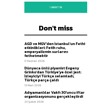
I WANT IN
Don't miss
AGD ve MGV’den İstanbul’un Fethi
etkinlikleri: Fetih ruhu,
emperyalizmin surlarını
fethetmektir
11 Haziran 2026
Dünyaca ünlü piyanist Evgeny
Grinko’dan Türkiye’ye özel jest:
İzleyiciyi Türkçe selamladı,
Türkçe parça çaldı
13 Mart 2026
Adıyamanlılar Vakfı 30’uncu iftar
organizasyonunu gerçekleştirdi
23 Şubat 2026