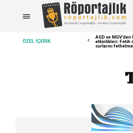
AGD ve MGV’den İ
ÖZEL IÇERIK:
etkinlikleri: Feti
surlarını fethetme