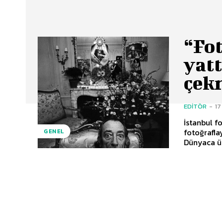
“Fot
yat
çek
EDITÖR
-
17
İstanbul f
fotoğrafla
GENEL
Dünyaca ün