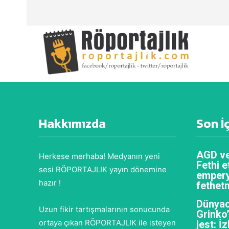
Hakkımızda
Son İ
AGD ve
Herkese merhaba! Medyanın yeni
Fethi e
sesi RÖPORTAJLIK yayın dönemine
empery
hazır !
fethet
Dünyac
Uzun fikir tartışmalarının sonucunda
Grinko
ortaya çıkan RÖPORTAJLIK ile isteyen
jest: İ