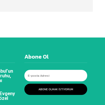
Abone Ol
bul’un
 ruhu,
ı
ABONE OLMAK ISTIYORUM
 Evgeny
özel