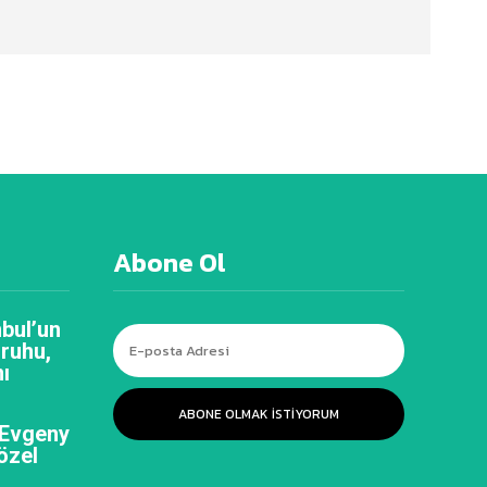
Abone Ol
bul’un
 ruhu,
ı
ABONE OLMAK ISTIYORUM
 Evgeny
özel