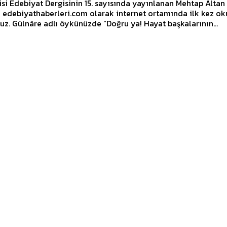
isi Edebiyat Dergisinin 15. sayısında yayınlanan Mehtap Altan
i edebiyathaberleri.com olarak internet ortamında ilk kez ok
paylaşıyoruz. Gülnâre adlı öykünüzde “Doğru ya! Hayat başkalarının...