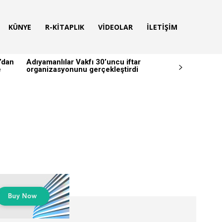
KÜNYE
R-KITAPLIK
VIDEOLAR
İLETIŞIM
’dan
Adıyamanlılar Vakfı 30’uncu iftar
e
organizasyonunu gerçekleştirdi