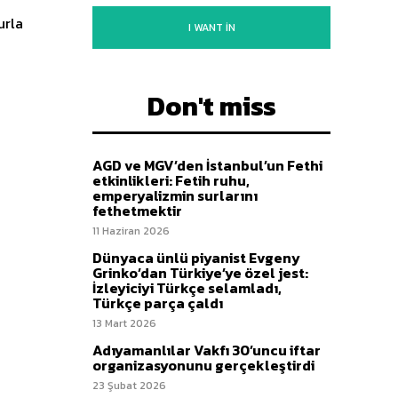
urla
I WANT IN
Don't miss
AGD ve MGV’den İstanbul’un Fethi
etkinlikleri: Fetih ruhu,
emperyalizmin surlarını
fethetmektir
11 Haziran 2026
Dünyaca ünlü piyanist Evgeny
Grinko’dan Türkiye’ye özel jest:
İzleyiciyi Türkçe selamladı,
Türkçe parça çaldı
13 Mart 2026
Adıyamanlılar Vakfı 30’uncu iftar
organizasyonunu gerçekleştirdi
23 Şubat 2026