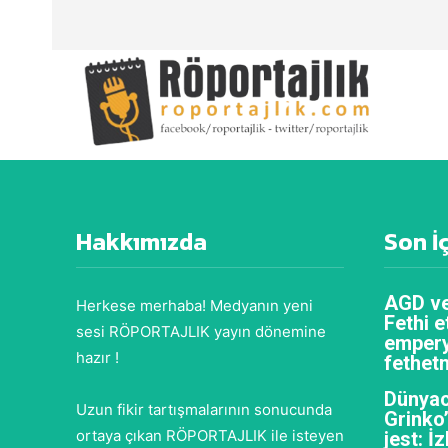
Hakkımızda
Son İ
AGD ve
Herkese merhaba! Medyanın yeni
Fethi e
sesi RÖPORTAJLIK yayın dönemine
empery
hazır !
fethet
Dünyac
Uzun fikir tartışmalarının sonucunda
Grinko
ortaya çıkan RÖPORTAJLIK ile isteyen
jest: İ