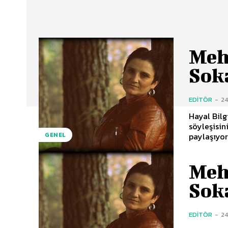
Meh
Sok
EDITÖR
-
2
Hayal Bilg
söyleşisin
GENEL
Meh
Sok
EDITÖR
-
2