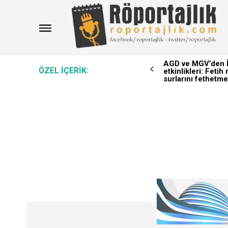
AGD ve MGV’den İ
ÖZEL IÇERIK:
etkinlikleri: Feti
surlarını fethetme