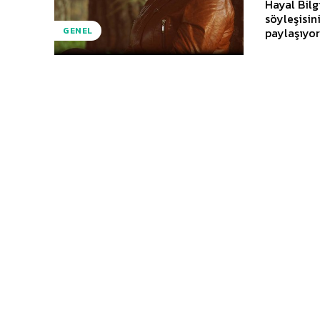
Hayal Bilg
söyleşisin
GENEL