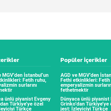
çerikler
Popüler İçerikler
 MGV’den İstanbul’un
AGD ve MGV’den İstan
tkinlikleri: Fetih ruhu,
Fethi etkinlikleri: Fetih
alizmin surlarını
emperyalizmin surların
mektir
fethetmektir
a ünlü piyanist Evgeny
Dünyaca ünlü piyanist
’dan Türkiye’ye özel
Grinko’dan Türkiye’ye 
zleyiciyi Türkçe
jest: İzleyiciyi Türkçe