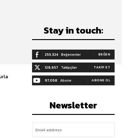
Stay in touch:
255,324
Beğenenler
BEĞEN
128,657
Takipçiler
TAKIP ET
urla
97,058
Abone
ABONE OL
Newsletter